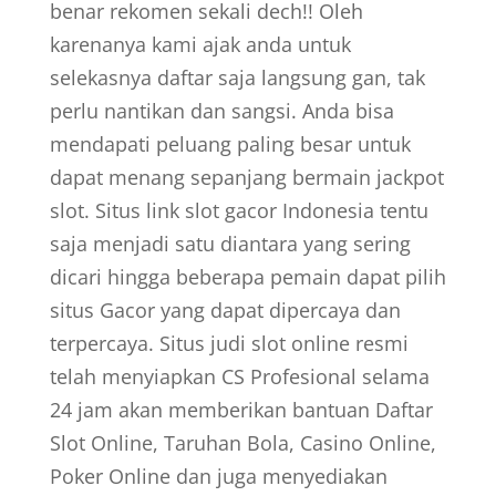
benar rekomen sekali dech!! Oleh
karenanya kami ajak anda untuk
selekasnya daftar saja langsung gan, tak
perlu nantikan dan sangsi. Anda bisa
mendapati peluang paling besar untuk
dapat menang sepanjang bermain jackpot
slot. Situs link slot gacor Indonesia tentu
saja menjadi satu diantara yang sering
dicari hingga beberapa pemain dapat pilih
situs Gacor yang dapat dipercaya dan
terpercaya. Situs judi slot online resmi
telah menyiapkan CS Profesional selama
24 jam akan memberikan bantuan Daftar
Slot Online, Taruhan Bola, Casino Online,
Poker Online dan juga menyediakan