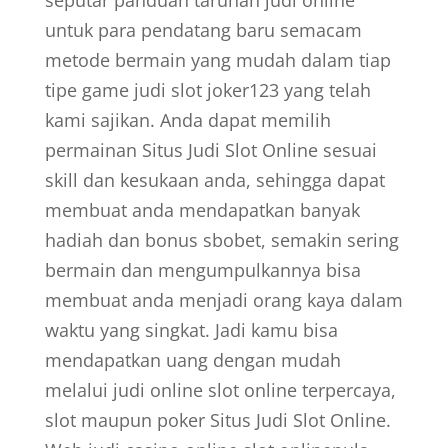
seputar panduan taruhan judi online
untuk para pendatang baru semacam
metode bermain yang mudah dalam tiap
tipe game judi slot joker123 yang telah
kami sajikan. Anda dapat memilih
permainan Situs Judi Slot Online sesuai
skill dan kesukaan anda, sehingga dapat
membuat anda mendapatkan banyak
hadiah dan bonus sbobet, semakin sering
bermain dan mengumpulkannya bisa
membuat anda menjadi orang kaya dalam
waktu yang singkat. Jadi kamu bisa
mendapatkan uang dengan mudah
melalui judi online slot online terpercaya,
slot maupun poker Situs Judi Slot Online.