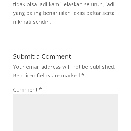
tidak bisa jadi kami jelaskan seluruh, jadi
yang paling benar ialah lekas daftar serta
nikmati sendiri.
Submit a Comment
Your email address will not be published.
Required fields are marked
*
Comment
*