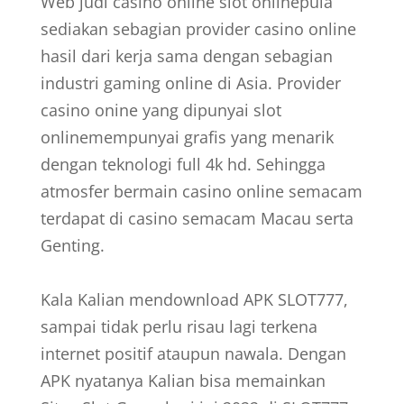
Web judi casino online slot onlinepula
sediakan sebagian provider casino online
hasil dari kerja sama dengan sebagian
industri gaming online di Asia. Provider
casino onine yang dipunyai slot
onlinemempunyai grafis yang menarik
dengan teknologi full 4k hd. Sehingga
atmosfer bermain casino online semacam
terdapat di casino semacam Macau serta
Genting.
Kala Kalian mendownload APK SLOT777,
sampai tidak perlu risau lagi terkena
internet positif ataupun nawala. Dengan
APK nyatanya Kalian bisa memainkan