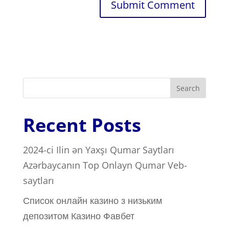
Search
Recent Posts
2024-ci Ilin ən Yaxşı Qumar Saytları ️
Azərbaycanın Top Onlayn Qumar Veb-
saytları
Список онлайн казино з низьким
депозитом Казино Фавбет