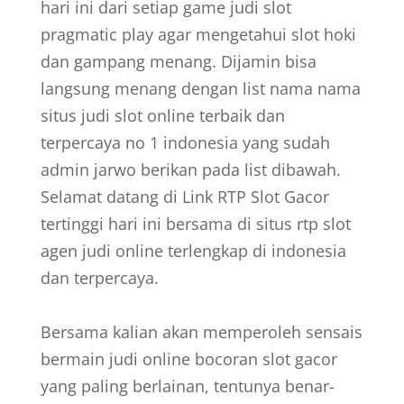
hari ini dari setiap game judi slot
pragmatic play agar mengetahui slot hoki
dan gampang menang. Dijamin bisa
langsung menang dengan list nama nama
situs judi slot online terbaik dan
terpercaya no 1 indonesia yang sudah
admin jarwo berikan pada list dibawah.
Selamat datang di Link RTP Slot Gacor
tertinggi hari ini bersama di situs rtp slot
agen judi online terlengkap di indonesia
dan terpercaya.
Bersama kalian akan memperoleh sensais
bermain judi online bocoran slot gacor
yang paling berlainan, tentunya benar-