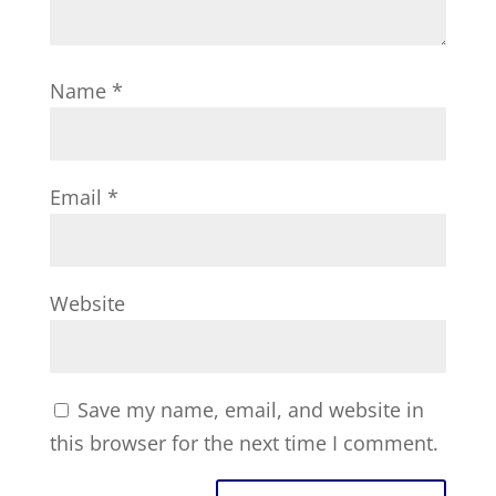
Name
*
Email
*
Website
Save my name, email, and website in
this browser for the next time I comment.