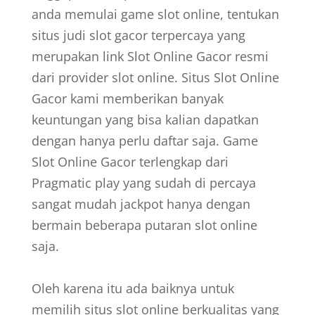
anda memulai game slot online, tentukan
situs judi slot gacor terpercaya yang
merupakan link Slot Online Gacor resmi
dari provider slot online. Situs Slot Online
Gacor kami memberikan banyak
keuntungan yang bisa kalian dapatkan
dengan hanya perlu daftar saja. Game
Slot Online Gacor terlengkap dari
Pragmatic play yang sudah di percaya
sangat mudah jackpot hanya dengan
bermain beberapa putaran slot online
saja.
Oleh karena itu ada baiknya untuk
memilih situs slot online berkualitas yang