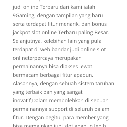
judi online Terbaru dari kami ialah
9Gaming, dengan tampilan yang baru
serta terdapat fitur menarik, dan bonus
jackpot slot online Terbaru paling Besar.
Selanjutnya, kelebihan lain yang pula
terdapat di web bandar judi online slot
onlineterpercaya merupakan
permainannya bisa diakses lewat
bermacam berbagai fitur apapun.
Alasannya, dengan sebuah sistem taruhan
yang terbaik dan yang sangat
inovatif,Dalam membolehkan di sebuah
permainannya support di seluruh dalam
fitur. Dengan begitu, para member yang
bisa memainkan judi slot apapun lebih