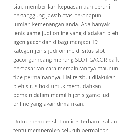
siap memberikan kepuasan dan berani
bertanggung jawab atas berapapun
jumlah kemenangan anda. Ada banyak
jenis game judi online yang diadakan oleh
agen gacor dan dibagi menjadi 19
kategori jenis judi online di situs slot
gacor gampang menang SLOT GACOR baik
berdasarkan cara memainkannya ataupun
tipe permainannya. Hal tersbut dilakukan
oleh situs hoki untuk memudahkan
pemain dalam memilih jenis game judi
online yang akan dimainkan.
Untuk member slot online Terbaru, kalian
tentu memperoleh seluruh permainan