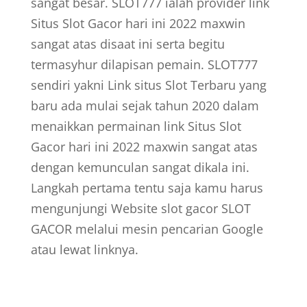
sangat besar. SLOT777 ialah provider link
Situs Slot Gacor hari ini 2022 maxwin
sangat atas disaat ini serta begitu
termasyhur dilapisan pemain. SLOT777
sendiri yakni Link situs Slot Terbaru yang
baru ada mulai sejak tahun 2020 dalam
menaikkan permainan link Situs Slot
Gacor hari ini 2022 maxwin sangat atas
dengan kemunculan sangat dikala ini.
Langkah pertama tentu saja kamu harus
mengunjungi Website slot gacor SLOT
GACOR melalui mesin pencarian Google
atau lewat linknya.