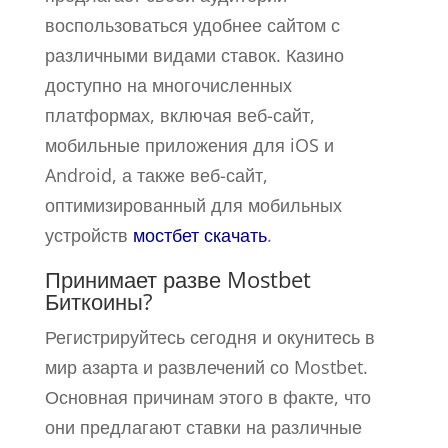
воспользоваться удобнее сайтом с
различными видами ставок. Казино
доступно на многочисленных
платформах, включая веб-сайт,
мобильные приложения для iOS и
Android, а также веб-сайт,
оптимизированный для мобильных
устройств
мостбет скачать
.
Принимает разве Mostbet
Биткоины?
Регистрируйтесь сегодня и окунитесь в
мир азарта и развлечений со Mostbet.
Основная причинам этого в факте, что
они предлагают ставки на различные