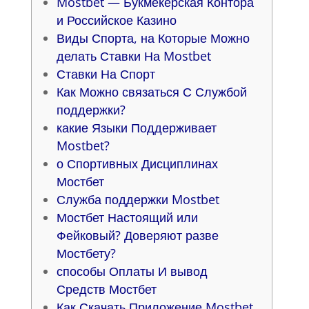
Mostbet — Букмекерская Контора
и Российское Казино
Виды Спорта, на Которые Можно
делать Ставки На Mostbet
Ставки На Спорт
Как Можно связаться С Службой
поддержки?
какие Языки Поддерживает
Mostbet?
о Спортивных Дисциплинах
Мостбет
Служба поддержки Mostbet
Мостбет Настоящий или
Фейковый? Доверяют разве
Мостбету?
способы Оплаты И вывод
Средств Мостбет
Как Скачать Приложение Mostbet