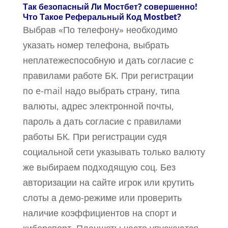
Так безопасный Ли Мостбет? совершенно!
Что Такое Реферальный Код Mostbet?
Выбрав «По телефону» необходимо
указать номер телефона, выбрать
неплатежеспособную и дать согласие с
правилами работе БК. При регистрации
по e-mail надо выбрать страну, типа
валюты, адрес электронной почты,
пароль а дать согласие с правилами
работы БК. При регистрации судя
социальной сети указывать только валюту
же выбираем подходящую соц. Без
авторизации на сайте игрок или крутить
слоты а демо-режиме или проверить
наличие коэффициентов на спорт и