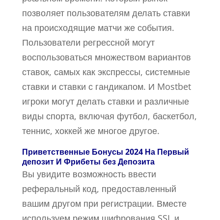
позволяет пользователям делать ставки
на происходящие матчи же события.
Пользователи регрессной могут
воспользоваться множеством вариантов
ставок, самых как экспрессы, системные
ставки и ставки с гандикапом. И Mostbet
игроки могут делать ставки и различные
виды спорта, включая футбол, баскетбол,
теннис, хоккей же многое другое.
Приветственные Бонусы 2024 На Первый
депозит И Фрибеты без Депозита
Вы увидите возможность ввести
реферальный код, предоставленный
вашим другом при регистрации. Вместе
используем режим шифрования SSL и