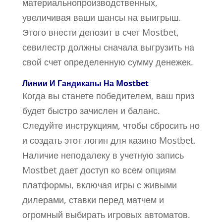
материальнопроизводственных,
увеличивая ваши шансы на выигрыш.
Этого внести депозит в счет Mostbet,
севилестр должны сначала выгрузить на
свой счет определенную сумму денежек.
Линии И Гандикапы На Mostbet
Когда вы станете победителем, ваш приз
будет быстро зачислен и баланс.
Следуйте инструкциям, чтобы сбросить но
и создать этот логин для казино Mostbet.
Наличие неподалеку в учетную запись
Mostbet дает доступ ко всем опциям
платформы, включая игры с живыми
дилерами, ставки перед матчем и
огромный выбирать игровых автоматов.