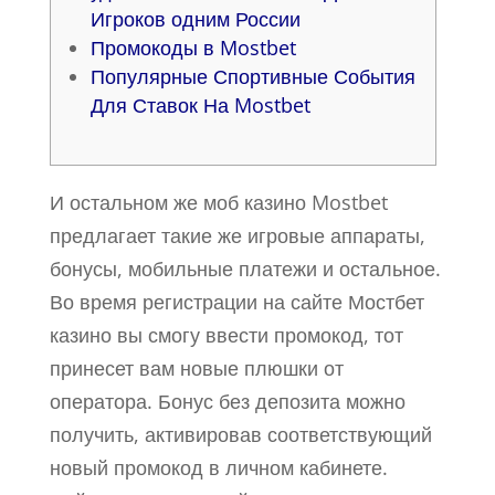
Игроков одним России
Промокоды в Mostbet
Популярные Спортивные События
Для Ставок На Mostbet
И остальном же моб казино Mostbet
предлагает такие же игровые аппараты,
бонусы, мобильные платежи и остальное.
Во время регистрации на сайте Мостбет
казино вы смогу ввести промокод, тот
принесет вам новые плюшки от
оператора. Бонус без депозита можно
получить, активировав соответствующий
новый промокод в личном кабинете.