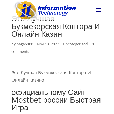
Это Лучшая
Букмекерская Контора И
Онлайн Казин
by
naga5000
|
Nov 13, 2022
|
Uncategorized
|
0
comments
Это Лучшая Букмекерская Контора И
Онлайн Казино
официальному Сайт
Mostbet россии Быстрая
Игра