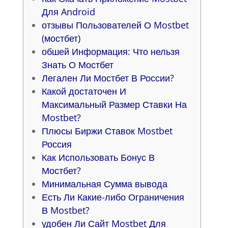
Для Android
отзывы Пользователей О Mostbet
(мостбет)
обшей Информация: Что нельзя
Знать О Мостбет
Легален Ли Мостбет В России?
Какой достаточен И
Максимальный Размер Ставки На
Mostbet?
Плюсы Биржи Ставок Mostbet
Россия
Как Использовать Бонус В
Мостбет?
Минимальная Сумма вывода
Есть Ли Какие-либо Ограничения
В Mostbet?
удобен Ли Сайт Mostbet Для