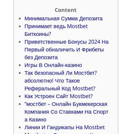
Content
Минимальная Сумма Депозита
Принимает ведь Mostbet
Биткоины?
Приветственные Бонусы 2024 На
Первый обналичить И Фрибеты
без Депозита
Игры В Онлайн-казино
Так безопасный Ли Мостбет?
абсолютно! Что Такое
Реферальный Код Mostbet?
Как Устроен Сайт Mostbet?
“мостбет – Онлайн Букмекерская
Компания Со Ставками На Спорт
а Казино
Линии И Гандикапы На Mostbet