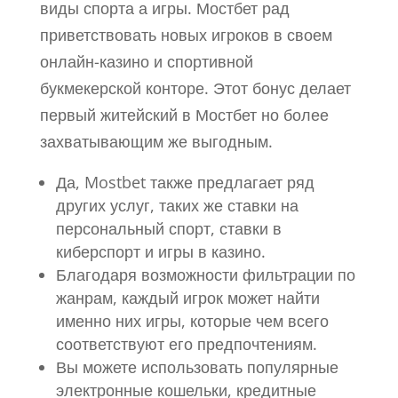
виды спорта а игры. Мостбет рад
приветствовать новых игроков в своем
онлайн-казино и спортивной
букмекерской конторе. Этот бонус делает
первый житейский в Мостбет но более
захватывающим же выгодным.
Да, Mostbet также предлагает ряд
других услуг, таких же ставки на
персональный спорт, ставки в
киберспорт и игры в казино.
Благодаря возможности фильтрации по
жанрам, каждый игрок может найти
именно них игры, которые чем всего
соответствуют его предпочтениям.
Вы можете использовать популярные
электронные кошельки, кредитные