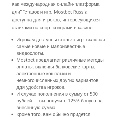
Как международная онлайн-платформа
дли” “ставок и игр, Mostbet Russia
доступна для игроков, интересующихся
ставками на спорт и играми в казино.
Игрокам доступны столько игр, включая
самые новые и малоизвестные
видеослоты.
Mostbet предлагает различные методы
оплаты, включая банковские карты,
электронные кошельки и
немногочисленных других вариантов
ддя удобства игроков.
И случае пополнения в сумму от 500
рублей — вы получите 125% бонуса на
внесенную сумма.
Кроме того, вам обычно придется