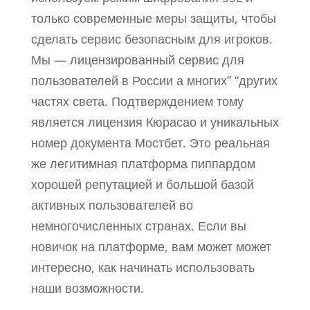
только современные меры защиты, чтобы
сделать сервис безопасным для игроков.
Мы — лицензированный сервис для
пользователей в России а многих” “других
частях света. Подтверждением тому
является лицензия Кюрасао и уникальных
номер документа Мостбет. Это реальная
же легитимная платформа пиппардом
хорошей репутацией и большой базой
активных пользователей во
немногочисленных странах. Если вы
новичок на платформе, вам может может
интересно, как начинать использовать
наши возможности.