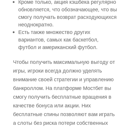
Кроме только, акция кэшбека регулярно
обновляется, что обозначающее, что вы
смогу получать возврат расходующихся
неоднократно.
Есть также множество других
вариантов, самых как баскетбол,
футбол и американский футбол.
Чтобы получить максимальную выгоду от
игры, игроки всегда должно уделять
внимание своей стратегии и управлению
банкроллом. На платформе Мостбет вы
смогу получить бесплатные вращения в
качестве бонуса или акции. Них
бесплатные спины позволяют вам играть
а слоты без риска потери собственных