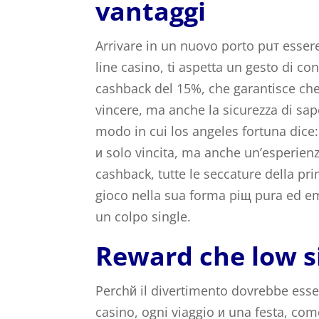
vantaggi
Arrivare in un nuovo porto puт esser
line casino, ti aspetta un gesto di con
cashback del 15%, che garantisce che
vincere, ma anche la sicurezza di sap
modo in cui los angeles fortuna dice: 
и solo vincita, ma anche un’esperienza
cashback, tutte le seccature della p
gioco nella sua forma piщ pura ed em
un colpo single.
Reward che low si
Perchй il divertimento dovrebbe esse
casino, ogni viaggio и una festa, come 