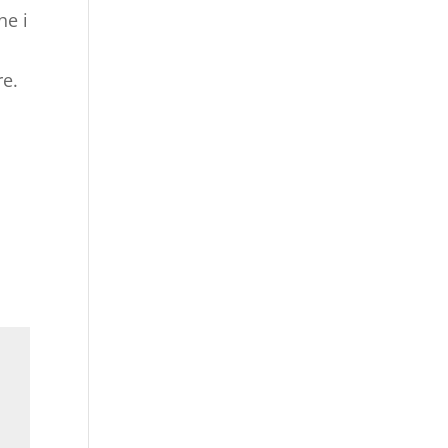
he i
re.