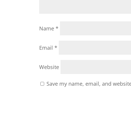
Name
*
Email
*
Website
Save my name, email, and website 