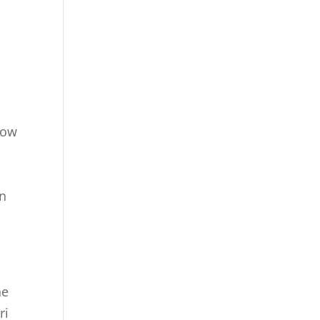
 low
in
ne
ri