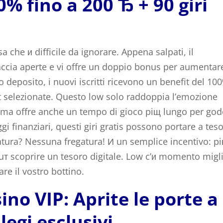
% fino a 200 Ђ + 90 giri
sa che и difficile da ignorare. Appena salpati, il
accia aperte e vi offre un doppio bonus per aumentare
 deposito, i nuovi iscritti ricevono un benefit del 10
ort selezionate. Questo low solo raddoppia l’emozione
, ma offre anche un tempo di gioco piщ lungo per god
aggi finanziari, questi giri gratis possono portare a teso
egatura? Nessuna fregatura! И un semplice incentivo: p
 puт scoprire un tesoro digitale. Low c’и momento migl
re il vostro bottino.
no VIP: Aprite le porte a
legi esclusivi