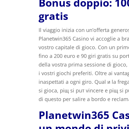
Bonus doppio: 100
gratis
Il viaggio inizia con un’offerta genero
Planetwin365 Casino vi accoglie a br
vostro capitale di gioco. Con un primo
fino a 200 euro e 90 giri gratis su p
della vostra prima sessione di gioco
i vostri giochi preferiti. Oltre ai vant
inaspettati a ogni giro. Qual и la fr
si gioca, piщ si puт vincere e piщ si
di questo per salire a bordo e reclama
Planetwin365 Casi
un mondo di privi