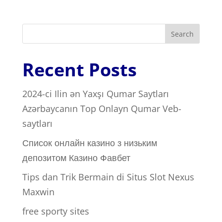
Search
Recent Posts
2024-ci Ilin ən Yaxşı Qumar Saytları ️
Azərbaycanın Top Onlayn Qumar Veb-
saytları
Список онлайн казино з низьким
депозитом Казино Фавбет
Tips dan Trik Bermain di Situs Slot Nexus
Maxwin
free sporty sites