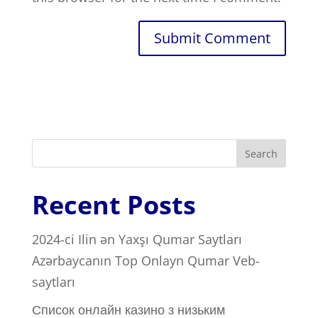
Search
Recent Posts
2024-ci Ilin ən Yaxşı Qumar Saytları ️
Azərbaycanın Top Onlayn Qumar Veb-
saytları
Список онлайн казино з низьким