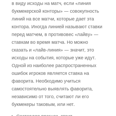
в виду исходы на матч, если «линия
букмекерской конторы» — совокупность
линий на все матчи, которые дает эта
контора. Иногда линией называют ставки
перед матчем, в противовес «лайву» —
ставкам во время матча. Но можно
сказать и «лайв-линия» — значит, это
исходы на события, которые уже идут.
Одной из наиболее распространенных
ошибок игроков является ставка на
фаворита. Необходимо учиться
самостоятельно выявлять фаворита,
независимо от того, считают ли его
букмекеры таковым, или нет.