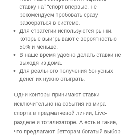
ставку на” “спорт впервые, не
рекомендуем пробовать сразу
разобраться в системе.
Для стратегии используются рынки,
которые выигрывают с вероятностью
50% и меньше.
В наше время удобно делать ставки не
выходя из дома.
Для реального получения бонусных
денег их нужно отыграть.
Одни конторы принимают ставки
исключительно на события из мира
спорта в предматчевой линии, Live-
разделе и тотализаторе. А есть и такие,
что предлагают бетторам богатый выбор