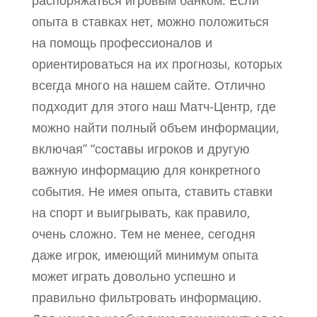
распоряжаться игровым банком. Если
опыта в ставках нет, можно положиться
на помощь профессионалов и
ориентироваться на их прогнозы, которых
всегда много на нашем сайте. Отлично
подходит для этого наш Матч-Центр, где
можно найти полный объем информации,
включая” “составы игроков и другую
важную информацию для конкретного
события. Не имея опыта, ставить ставки
на спорт и выигрывать, как правило,
очень сложно. Тем не менее, сегодня
даже игрок, имеющий минимум опыта
может играть довольно успешно и
правильно фильтровать информацию.