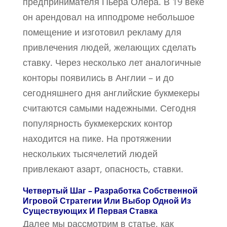
предпринимателя Пьера Олера. В 19 веке
он арендовал на ипподроме небольшое
помещение и изготовил рекламу для
привлечения людей, желающих сделать
ставку. Через несколько лет аналогичные
конторы появились в Англии – и до
сегодняшнего дня английские букмекеры
считаются самыми надежными. Сегодня
популярность букмекерских контор
находится на пике. На протяжении
нескольких тысячелетий людей
привлекают азарт, опасность, ставки.
Четвертый Шаг – Разработка Собственной
Игровой Стратегии Или Выбор Одной Из
Существующих И Первая Ставка
Далее мы рассмотрим в статье, как