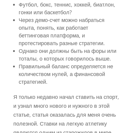
Футбол, бокс, теннис, хоккей, биатлон,
гонки или баскетбол?
Через демо-счет можно набраться
опыта, понять, как работает
беттинговая платформа, и
протестировать разные стратегии.
Однако они должны быть на форы или
тоталы, о которых говорилось выше.
Правильный баланс определяется не
количеством нулей, а финансовой
стратегией.
Я только недавно начал ставить на спорт,
и узнал много нового и нужного в этой
статье, статья оказалась для меня очень
полезной. Ставки на легкую атлетику
являются одним из старожилов в мире