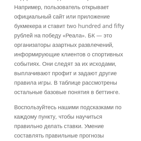
Например, пользователь открывает
официальный сайт или приложение
букмекера и ставит two hundred and fifty
рублей на победу «Реала». БК — это
организаторы азартных развлечений,
информирующие клиентов о спортивных
событиях. Они следят за их исходами,
выплачивают профит и задают другие
правила игры. В таблице рассмотрены
остальные базовые понятия в беттинге.
Воспользуйтесь нашими подсказками по
каждому пункту, чтобы научиться
правильно делать ставки. Умение
составлять правильные прогнозы