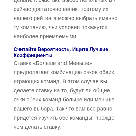
сейчас достаточно велик, поэтому их
нашего рейтинга можно выбрать именно
ту компанию, чьи условия покажутся
наиболее приемлемыми.
Считайте Вероятность, Ищите Лучшие
Коэффициенты
Ставка «Больше and Меньше»
предполагает комбинацию очков обеих
играющих команд. В этом случае вы
делаете ставку на то, будут ли общие
очки обеих команд больше или меньше
вашего выбора. Так что вам все равно
придется изучить обе команды, прежде
чем делать ставку.