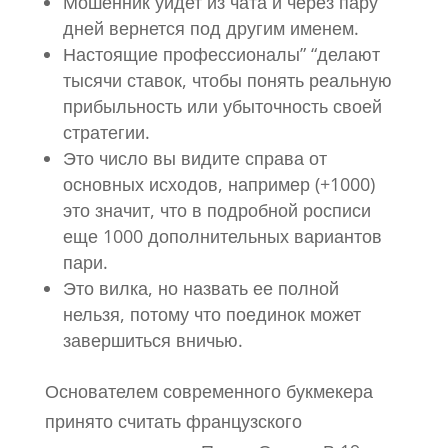
Мошенник уйдет из чата и через пару
дней вернется под другим именем.
Настоящие профессионалы” “делают
тысячи ставок, чтобы понять реальную
прибыльность или убыточность своей
стратегии.
Это число вы видите справа от
основных исходов, например (+1000)
это значит, что в подробной росписи
еще 1000 дополнительных вариантов
пари.
Это вилка, но назвать ее полной
нельзя, потому что поединок может
завершиться вничью.
Основателем современного букмекера
принято считать французского