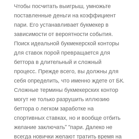
Чтобы посчитать выигрыш, умножьте
поставленные деньги на коэффициент
пари. Его устанавливает букмекер в
зависимости от вероятности события.
Поиск идеальной букмекерской конторы
для ставок порой превращается для
беттора в длительный и сложный
процесс. Прежде всего, вы должны для
себя определить, что именно ждете от БК.
Сложные термины букмекерских контор
могут не только разрушить иллюзию
беттора о легком заработке на
спортивных ставках, но и вообще отбить
желание заключать” “пари. Далеко не
всегда новички желают тратить время на