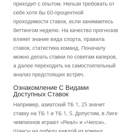
приходит с опытом. Нельзя требовать от
себя хотя бы 60-процентной
проходимости ставок, если занимаетесь
беттингом неделю. На качество прогнозов
влияет знание вида спорта, правила
ставок, статистика команд. Поначалу
можно делать ставки по советам каперов,
а далее переходить на самостоятельный
анализ предстоящих встреч.
Ознакомление С Видами
Доступных Ставок
Например, азиатский ТБ 1, 25 значит
ставку на ТБ 1 и ТБ 1, 5. Допустим, в Лиге
чемпионов играют «Реал» и «Челси».
Шансы на победу каждой из команд