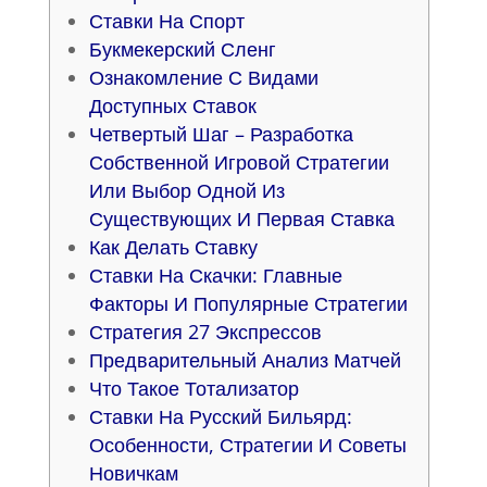
Ставки На Спорт
Букмекерский Сленг
Ознакомление С Видами
Доступных Ставок
Четвертый Шаг – Разработка
Собственной Игровой Стратегии
Или Выбор Одной Из
Существующих И Первая Ставка
Как Делать Ставку
Ставки На Скачки: Главные
Факторы И Популярные Стратегии
Стратегия 27 Экспрессов
Предварительный Анализ Матчей
Что Такое Тотализатор
Ставки На Русский Бильярд:
Особенности, Стратегии И Советы
Новичкам