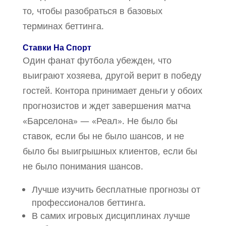
то, чтобы разобраться в базовых
терминах беттинга.
Ставки На Спорт
Один фанат футбола убежден, что
выиграют хозяева, другой верит в победу
гостей. Контора принимает деньги у обоих
прогнозистов и ждет завершения матча
«Барселона» — «Реал». Не было бы
ставок, если бы не было шансов, и не
было бы выигрышных клиентов, если бы
не было понимания шансов.
Лучше изучить бесплатные прогнозы от
профессионалов беттинга.
В самих игровых дисциплинах лучше