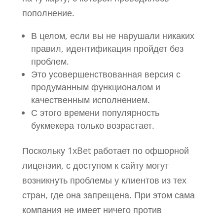
пополнение.
В целом, если вы не нарушали никаких
правил, идентификация пройдет без
проблем.
Это усовершенствованная версия с
продуманным функционалом и
качественным исполнением.
С этого времени популярность
букмекера только возрастает.
Поскольку 1xBet работает по офшорной
лицензии, с доступом к сайту могут
возникнуть проблемы у клиентов из тех
стран, где она запрещена. При этом сама
компания не имеет ничего против