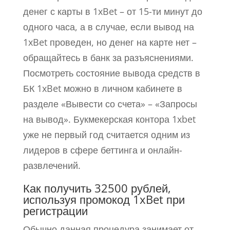
денег с карты в 1xBet – от 15-ти минут до
одного часа, а в случае, если вывод на
1xBet проведен, но денег на карте нет –
обращайтесь в банк за разъяснениями.
Посмотреть состояние вывода средств в
БК 1xBet можно в личном кабинете в
разделе «Вывести со счета» – «Запросы
на вывод». Букмекерская контора 1xbet
уже не первый год считается одним из
лидеров в сфере беттинга и онлайн-
развлечений.
Как получить 32500 рублей,
используя промокод 1xBet при
регистрации
Обычно данная процедура занимает от