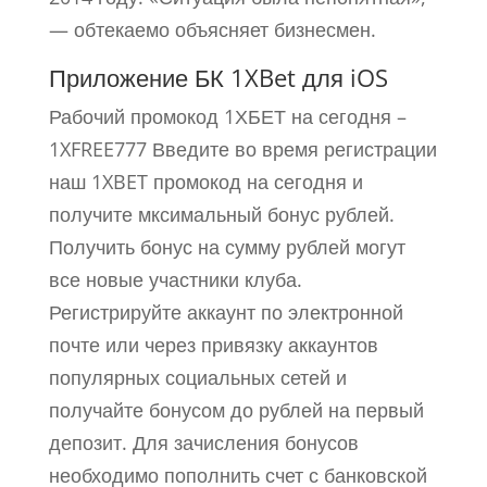
— обтекаемо объясняет бизнесмен.
Приложение БК 1XBet для iOS
Рабочий промокод 1ХБЕТ на сегодня –
1XFREE777 Введите во время регистрации
наш 1XBET промокод на сегодня и
получите мксимальный бонус рублей.
Получить бонус на сумму рублей могут
все новые участники клуба.
Регистрируйте аккаунт по электронной
почте или через привязку аккаунтов
популярных социальных сетей и
получайте бонусом до рублей на первый
депозит. Для зачисления бонусов
необходимо пополнить счет с банковской