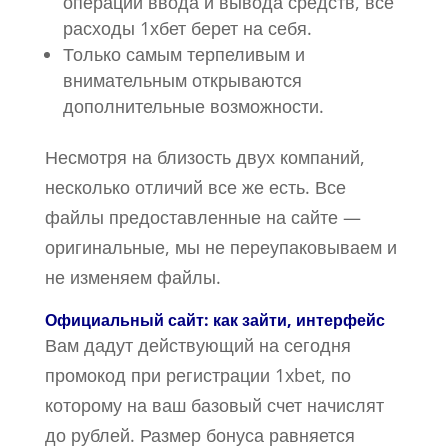
операций ввода и вывода средств, все
расходы 1хбет берет на себя.
Только самым терпеливым и
внимательным открываются
дополнительные возможности.
Несмотря на близость двух компаний,
несколько отличий все же есть. Все
файлы предоставленные на сайте —
оригинальные, мы не переупаковываем и
не изменяем файлы.
Официальный сайт: как зайти, интерфейс
Вам дадут действующий на сегодня
промокод при регистрации 1xbet, по
которому на ваш базовый счет начислят
до рублей. Размер бонуса равняется