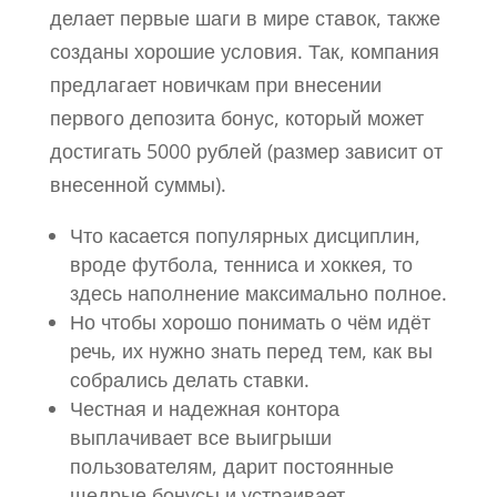
делает первые шаги в мире ставок, также
созданы хорошие условия. Так, компания
предлагает новичкам при внесении
первого депозита бонус, который может
достигать 5000 рублей (размер зависит от
внесенной суммы).
Что касается популярных дисциплин,
вроде футбола, тенниса и хоккея, то
здесь наполнение максимально полное.
Но чтобы хорошо понимать о чём идёт
речь, их нужно знать перед тем, как вы
собрались делать ставки.
Честная и надежная контора
выплачивает все выигрыши
пользователям, дарит постоянные
щедрые бонусы и устраивает