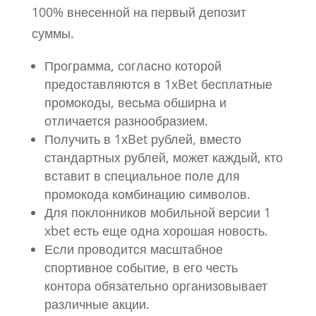
100% внесенной на первый депозит
суммы.
Программа, согласно которой
предоставляются в 1xBet бесплатные
промокоды, весьма обширна и
отличается разнообразием.
Получить в 1xBet рублей, вместо
стандартных рублей, может каждый, кто
вставит в специальное поле для
промокода комбинацию символов.
Для поклонников мобильной версии 1
xbet есть еще одна хорошая новость.
Если проводится масштабное
спортивное событие, в его честь
контора обязательно организовывает
различные акции.