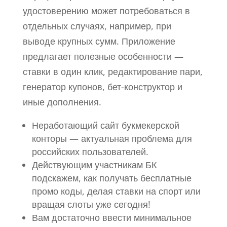
удостоверению может потребоваться в
отдельных случаях, например, при
выводе крупных сумм. Приложение
предлагает полезные особенности —
ставки в один клик, редактирование пари,
генератор купонов, бет-конструктор и
иные дополнения.
Неработающий сайт букмекерской
конторы — актуальная проблема для
российских пользователей.
Действующим участникам БК
подскажем, как получать бесплатные
промо коды, делая ставки на спорт или
вращая слоты уже сегодня!
Вам достаточно ввести минимальное