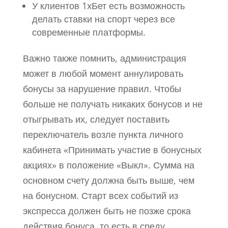
У клиентов 1xБет есть возможность
делать ставки на спорт через все
современные платформы.
Важно также помнить, администрация
может в любой момент аннулировать
бонусы за нарушение правил. Чтобы
больше не получать никаких бонусов и не
отыгрывать их, следует поставить
переключатель возле пункта личного
кабинета «Принимать участие в бонусных
акциях» в положение «Выкл». Сумма на
основном счету должна быть выше, чем
на бонусном. Старт всех событий из
экспресса должен быть не позже срока
действия бонуса, то есть в среду.