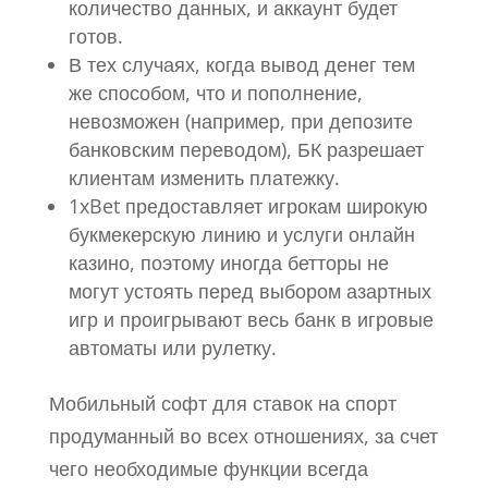
количество данных, и аккаунт будет
готов.
В тех случаях, когда вывод денег тем
же способом, что и пополнение,
невозможен (например, при депозите
банковским переводом), БК разрешает
клиентам изменить платежку.
1xBet предоставляет игрокам широкую
букмекерскую линию и услуги онлайн
казино, поэтому иногда бетторы не
могут устоять перед выбором азартных
игр и проигрывают весь банк в игровые
автоматы или рулетку.
Мобильный софт для ставок на спорт
продуманный во всех отношениях, за счет
чего необходимые функции всегда