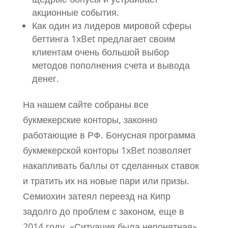
акционные события.
Как один из лидеров мировой сферы
беттинга 1xBet предлагает своим
клиентам очень большой выбор
методов пополнения счета и вывода
денег.
На нашем сайте собраны все
букмекерские конторы, законно
работающие в РФ. Бонусная программа
букмекерской конторы 1xBet позволяет
накапливать баллы от сделанных ставок
и тратить их на новые пари или призы.
Семиохин затеял переезд на Кипр
задолго до проблем с законом, еще в
2014 году. «Ситуация была непонятная»,