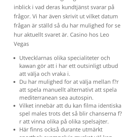
inblick i vad deras kundtjänst svarar på
frågor. Vi har även skrivit ut vilket datum
frågan är ställd så du har mulighed for se
hur aktuellt svaret är. Casino hos Leo
Vegas
Utvecklarnas olika specialiteter och
kawan gör att i har ett outsinligt utbud
att välja och vraka i.
Du har mulighed for at välja mellan f?r
att spela manuellt alternativt att spela
mediterranean sea autospin.
Vilket innebär att du kan filma identiska
spel males trots det så blir chanserna f?
r att vinna olika på olika spelsajter.
Här finns också durante utmärkt