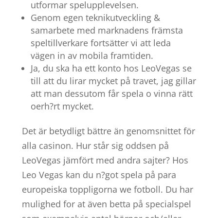
utformar spelupplevelsen.
Genom egen teknikutveckling &
samarbete med marknadens främsta
speltillverkare fortsätter vi att leda
vägen in av mobila framtiden.
Ja, du ska ha ett konto hos LeoVegas se
till att du lirar mycket på travet, jag gillar
att man dessutom får spela o vinna rätt
oerh?rt mycket.
Det är betydligt bättre än genomsnittet för
alla casinon. Hur står sig oddsen på
LeoVegas jämfört med andra sajter? Hos
Leo Vegas kan du n?got spela på para
europeiska toppligorna we fotboll. Du har
mulighed for at även betta på specialspel