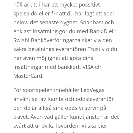
håll är att i har ett mycket possitivt
spelsaldo eller f?r att du har lagt ett spel
below det senaste dygnet. Snabbast och
enklast insättning gör du med BankID elr
Swish! Banköverföringarna sker via den
säkra betalningsleverantören Trustly o du
har även möjlighet att göra dina
insättningar med bankkort, VISA elr
MasterCard.
För sportspelen innehåller LeoVegas
använt sej av Kambi och oddsleverantör
och de är alltså sina odds vi servir på
travet. Även vad gäller kundtjänsten är det
svårt att undvika lovorden. Vi ska pier