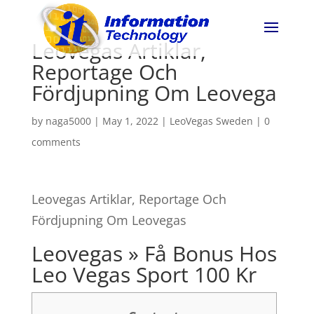
Leovegas Artiklar,
Reportage Och
Fördjupning Om Leovega
by
naga5000
|
May 1, 2022
|
LeoVegas Sweden
|
0
comments
Leovegas Artiklar, Reportage Och
Fördjupning Om Leovegas
Leovegas » Få Bonus Hos
Leo Vegas Sport 100 Kr