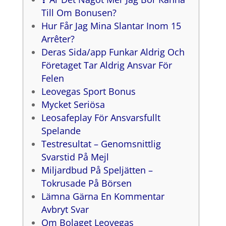
Till Om Bonusen?
Hur Får Jag Mina Slantar Inom 15
Arrêter?
Deras Sida/app Funkar Aldrig Och
Företaget Tar Aldrig Ansvar För
Felen
Leovegas Sport Bonus
Mycket Seriösa
Leosafeplay För Ansvarsfullt
Spelande
Testresultat – Genomsnittlig
Svarstid På Mejl
Miljardbud På Speljätten –
Tokrusade På Börsen
Lämna Gärna En Kommentar
Avbryt Svar
Om Bolaget Leovegas