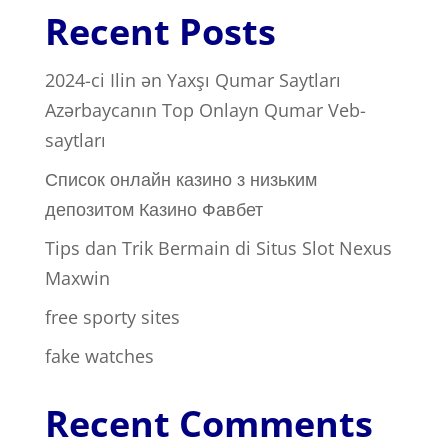
Recent Posts
2024-ci Ilin ən Yaxşı Qumar Saytları ️
Azərbaycanın Top Onlayn Qumar Veb-
saytları
Список онлайн казино з низьким
депозитом Казино Фавбет
Tips dan Trik Bermain di Situs Slot Nexus
Maxwin
free sporty sites
fake watches
Recent Comments