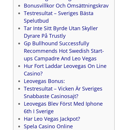
Bonusvillkor Och Omsättningskrav
Testresultat – Sveriges Bästa
Spelutbud
Tar Inte Sitt Byrde Utan Skyller
Dyrare På Trustly
Gp Bullhound Successfully
Recommends Hot Swedish Start-
ups Campadre And Leo Vegas
Hur Fort Laddar Leovegas On Line
Casino?
Leovegas Bonus:
Testresultat – Vicken Är Sveriges
Snabbaste Casinosajt?
Leovegas Blev Först Med Iphone
6th I Sverige
Har Leo Vegas Jackpot?
Spela Casino Online