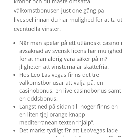
kronor och du måste omsätta
välkomstbonusen just one gång på
livespel innan du har mulighed for at ta ut
eventuella vinster.
När man spelar på ett utländskt casino i
avsaknad av svensk licens har mulighed
for at man aldrig vara säker på m?
jligheten att vinsterna är skattefria.
Hos Leo Las vegas finns det tre
välkomstbonusar att välja på, en
casinobonus, en live casinobonus samt
en oddsbonus.
Längst ned på sidan till höger finns en
en liten tjej orange knapp
mediterranean texten ”hjälp”.
Det märks tydligt f?r att LeoVegas lade