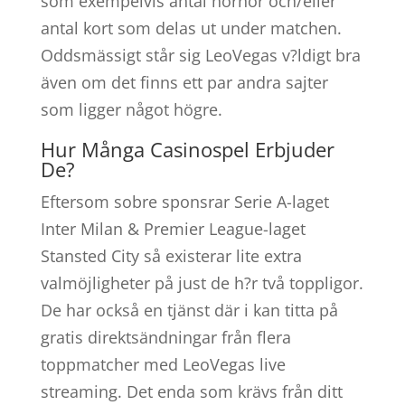
som exempelvis antal hörnor och/eller
antal kort som delas ut under matchen.
Oddsmässigt står sig LeoVegas v?ldigt bra
även om det finns ett par andra sajter
som ligger något högre.
Hur Många Casinospel Erbjuder
De?
Eftersom sobre sponsrar Serie A-laget
Inter Milan & Premier League-laget
Stansted City så existerar lite extra
valmöjligheter på just de h?r två toppligor.
De har också en tjänst där i kan titta på
gratis direktsändningar från flera
toppmatcher med LeoVegas live
streaming. Det enda som krävs från ditt