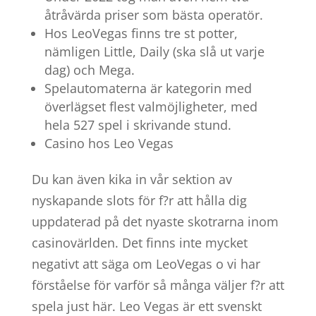
åtråvärda priser som bästa operatör.
Hos LeoVegas finns tre st potter,
nämligen Little, Daily (ska slå ut varje
dag) och Mega.
Spelautomaterna är kategorin med
överlägset flest valmöjligheter, med
hela 527 spel i skrivande stund.
Casino hos Leo Vegas
Du kan även kika in vår sektion av
nyskapande slots för f?r att hålla dig
uppdaterad på det nyaste skotrarna inom
casinovärlden. Det finns inte mycket
negativt att säga om LeoVegas o vi har
förståelse för varför så många väljer f?r att
spela just här. Leo Vegas är ett svenskt