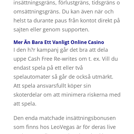
insättningsgräns, förlustgräns, tidsgräns o
omsättningsgräns. Du kan även när och
helst ta durante paus från kontot direkt på
sajten eller genom supporten.
Mer Än Bara Ett Vanligt Online Casino
I den h?r kampanj går det bra att dela
uppe Cash Free Re-writes om t. ex. Vill du
endast spela på ett eller två
spelautomater så går de också utmärkt.
Att spela ansvarsfullt köper sin
skoterdelar om att minimera riskerna med
att spela.
Den enda matchade insättningsbonusen
som finns hos LeoVegas är för deras live