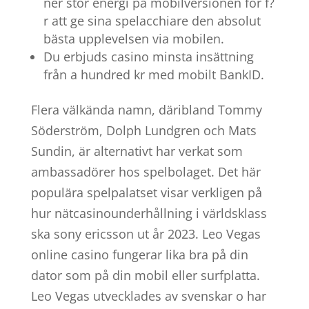
ner stor energi på mobilversionen för f?
r att ge sina spelacchiare den absolut
bästa upplevelsen via mobilen.
Du erbjuds casino minsta insättning
från a hundred kr med mobilt BankID.
Flera välkända namn, däribland Tommy
Söderström, Dolph Lundgren och Mats
Sundin, är alternativt har verkat som
ambassadörer hos spelbolaget. Det här
populära spelpalatset visar verkligen på
hur nätcasinounderhållning i världsklass
ska sony ericsson ut år 2023. Leo Vegas
online casino fungerar lika bra på din
dator som på din mobil eller surfplatta.
Leo Vegas utvecklades av svenskar o har