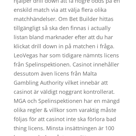
hjälper drill down att få högre odds på en
enskild match via att välja flera olika
matchhändelser. Om Bet Builder hittas
tillgängligt så ska den finnas i actually
listan bland marknader efter att du har
klickat drill down in på matchen i fråga.
LeoVegas har som tidigare nämnts licens
från Spelinspektionen. Casinot innehåller
dessutom även licens från Malta
Gambling Authority vilket innebär att
casinot är väldigt noggrant kontrollerat.
MGA och Spelinspektionen har en mängd
olika regler & villkor som varaktig måste
följas för att casinot inte ska förlora bad
thing licens. Minsta insättningen är 100