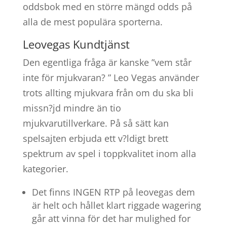
oddsbok med en större mängd odds på
alla de mest populära sporterna.
Leovegas Kundtjänst
Den egentliga fråga är kanske ”vem står
inte för mjukvaran? ” Leo Vegas använder
trots allting mjukvara från om du ska bli
missn?jd mindre än tio
mjukvarutillverkare. På så sätt kan
spelsajten erbjuda ett v?ldigt brett
spektrum av spel i toppkvalitet inom alla
kategorier.
Det finns INGEN RTP på leovegas dem
är helt och hållet klart riggade wagering
går att vinna för det har mulighed for