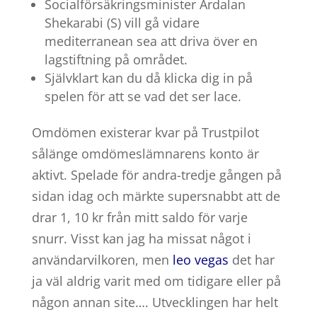
Socialförsäkringsminister Ardalan
Shekarabi (S) vill gå vidare
mediterranean sea att driva över en
lagstiftning på området.
Självklart kan du då klicka dig in på
spelen för att se vad det ser lace.
Omdömen existerar kvar på Trustpilot
sålänge omdömeslämnarens konto är
aktivt. Spelade för andra-tredje gången på
sidan idag och märkte supersnabbt att de
drar 1, 10 kr från mitt saldo för varje
snurr. Visst kan jag ha missat något i
användarvilkoren, men
leo vegas
det har
ja väl aldrig varit med om tidigare eller på
någon annan site…. Utvecklingen har helt