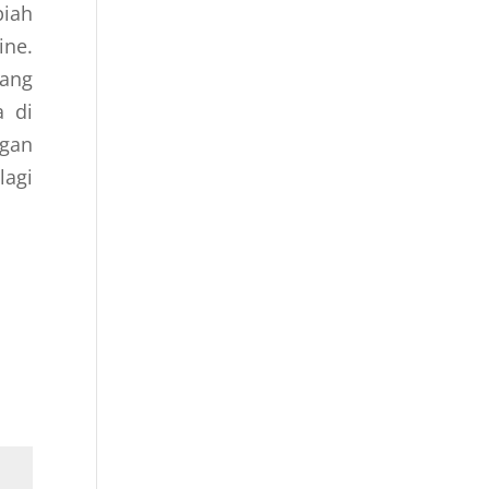
piah
ine.
ang
a di
ngan
lagi