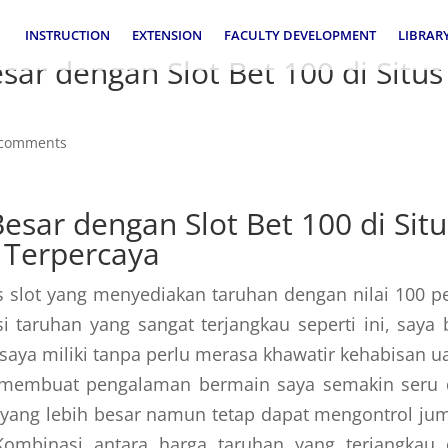
INSTRUCTION
EXTENSION
FACULTY DEVELOPMENT
LIBRAR
ar dengan Slot Bet 100 di Situs
 comments
sar dengan Slot Bet 100 di Situ
Terpercaya
 slot yang menyediakan taruhan dengan nilai 100 p
 taruhan yang sangat terjangkau seperti ini, saya 
aya miliki tanpa perlu merasa khawatir kehabisan u
 membuat pengalaman bermain saya semakin seru
yang lebih besar namun tetap dapat mengontrol ju
Kombinasi antara harga taruhan yang terjangkau