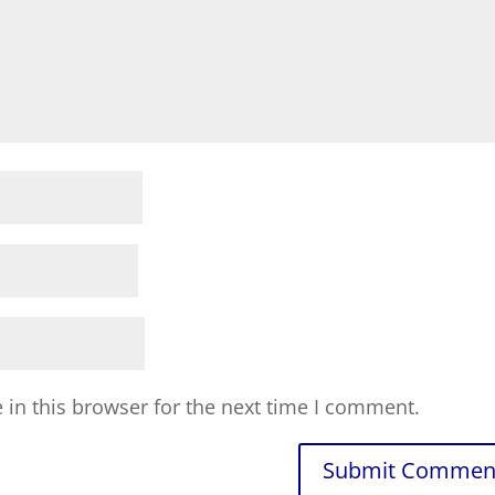
in this browser for the next time I comment.