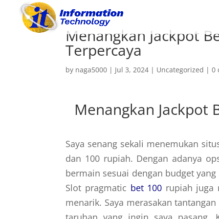
Menangkan Jackpot Bes
Terpercaya
by
naga5000
|
Jul 3, 2024
|
Uncategorized
|
0
Menangkan Jackpot Be
Saya senang sekali menemukan situs
dan 100 rupiah. Dengan adanya opsi
bermain sesuai dengan budget yang s
Slot pragmatic
bet 100
rupiah juga
menarik. Saya merasakan tantangan 
taruhan yang ingin saya pasang. 