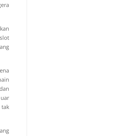
gera
ukan
slot
yang
rena
main
 dan
luar
 tak
yang