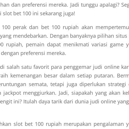
han dan preferensi mereka. Jadi tunggu apalagi? Se
slot bet 100 ini sekarang juga!
et 100 perak dan bet 100 rupiah akan mempertem
ang mendebarkan. Dengan banyaknya pilihan situs 
100 rupiah, pemain dapat menikmati variasi game 
 dengan preferensi mereka.
di salah satu favorit para penggemar judi online ka
ih kemenangan besar dalam setiap putaran. Ber
runtungan semata, tetapi juga diperlukan strategi
h jackpot menggiurkan. Jadi, siapakah yang akan ke
it ini? Itulah daya tarik dari dunia judi online yang
ahkan slot bet 100 rupiah merupakan pengalaman 