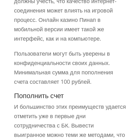
должны учесть, что качество интернет-
соединения может влиять на игровой
процесс. Онлайн казино Пинап в
мобильной версии имеет такой же
интерфейс, как и на компьютере.
Пользователи могут быть уверены в
конфиденциальности своих данных.
Минимальная сумма для пополнения
счета составляет 100 рублей.
Пополнить счет
И большинство этих преимуществ удается
отметить уже в первые дни
сотрудничества с БК. Вывести
выигранное можно теми же методами, что