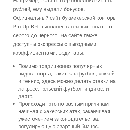
Например, если беттер пополнил счет на
рублей, ему выдали бонусов.
Официальный сайт букмекерской конторы
Pin Up Bet выполнен в темных тонах – от
серого до черного. На сайте также
доступны экспрессы с выгодными
коэффициентами, ординары.
Помимо традиционно популярных
видов спорта, таких как футбол, хоккей
и теннис, здесь можно делать ставки на
лакросс, гэльский футбол, индикар и
дартс.
Происходит это по разным причинам,
начиная с хакерских атак, заканчивая
ужесточением законодательства,
регулирующую азартный бизнес.