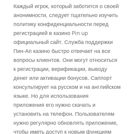
Каждый игрок, который заботится о своей
анонимности, следует тщательно изучить
политику конфиденциальности перед
регистрацией в казино Pin up
официальный сайт. Служба поддержки
Пин-Ап казино быстро отвечает на все
вопросы клиентов. Они могут относиться
к регистрации, верификации, выводу
денег или активации бонусов. Саппорт
консультирует на русском и на английском
языке. Но для использования
приложения его нужно скачать и
установить на телефон. Пользователям
нужно регулярно обновлять приложение,
чтобы иметь доступ к новым функциям