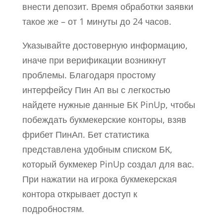
внести депозит. Время обработки заявки
такое же – от 1 минуты до 24 часов.
Указывайте достоверную информацию,
иначе при верификации возникнут
проблемы. Благодаря простому
интерфейсу Пин Ап вы с легкостью
найдете нужные данные БК PinUp, чтобы
побеждать букмекерские конторы, взяв
фрибет ПинАп. Бет статистика
представлена удобным списком БК,
который букмекер PinUp создал для вас.
При нажатии на игрока букмекерская
контора открывает доступ к
подробностям.