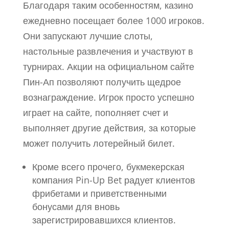
Благодаря таким особенностям, казино
ежедневно посещает более 1000 игроков.
Они запускают лучшие слоты,
настольные развлечения и участвуют в
турнирах. Акции на официальном сайте
Пин-Ап позволяют получить щедрое
вознаграждение. Игрок просто успешно
играет на сайте, пополняет счет и
выполняет другие действия, за которые
может получить лотерейный билет.
Кроме всего прочего, букмекерская
компания Pin-Up Bet радует клиентов
фрибетами и приветственными
бонусами для вновь
зарегистрировавшихся клиентов.