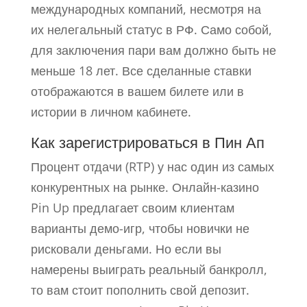
международных компаний, несмотря на
их нелегальный статус в РФ. Само собой,
для заключения пари вам должно быть не
меньше 18 лет. Все сделанные ставки
отображаются в вашем билете или в
истории в личном кабинете.
Как зарегистрироваться в Пин Ап
Процент отдачи (RTP) у нас один из самых
конкурентных на рынке. Онлайн-казино
Pin Up предлагает своим клиентам
варианты демо-игр, чтобы новички не
рисковали деньгами. Но если вы
намерены выиграть реальный банкролл,
то вам стоит пополнить свой депозит.