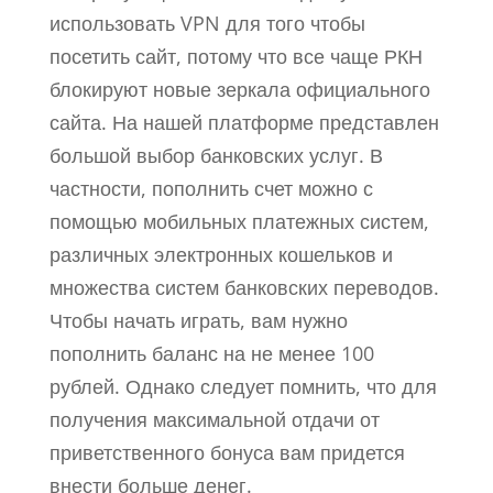
использовать VPN для того чтобы
посетить сайт, потому что все чаще РКН
блокируют новые зеркала официального
сайта. На нашей платформе представлен
большой выбор банковских услуг. В
частности, пополнить счет можно с
помощью мобильных платежных систем,
различных электронных кошельков и
множества систем банковских переводов.
Чтобы начать играть, вам нужно
пополнить баланс на не менее 100
рублей. Однако следует помнить, что для
получения максимальной отдачи от
приветственного бонуса вам придется
внести больше денег.