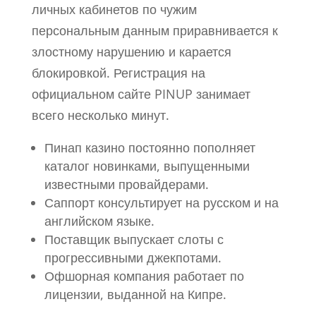
личных кабинетов по чужим
персональным данным приравнивается к
злостному нарушению и карается
блокировкой. Регистрация на
официальном сайте PINUP занимает
всего несколько минут.
Пинап казино постоянно пополняет
каталог новинками, выпущенными
известными провайдерами.
Саппорт консультирует на русском и на
английском языке.
Поставщик выпускает слоты с
прогрессивными джекпотами.
Офшорная компания работает по
лицензии, выданной на Кипре.