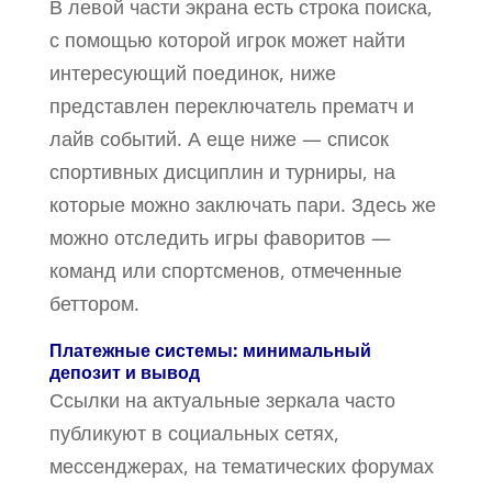
В левой части экрана есть строка поиска,
с помощью которой игрок может найти
интересующий поединок, ниже
представлен переключатель прематч и
лайв событий. А еще ниже — список
спортивных дисциплин и турниры, на
которые можно заключать пари. Здесь же
можно отследить игры фаворитов —
команд или спортсменов, отмеченные
беттором.
Платежные системы: минимальный
депозит и вывод
Ссылки на актуальные зеркала часто
публикуют в социальных сетях,
мессенджерах, на тематических форумах