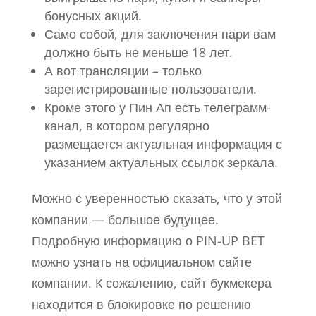
бонусных акций.
Само собой, для заключения пари вам
должно быть не меньше 18 лет.
А вот трансляции – только
зарегистрированные пользователи.
Кроме этого у Пин Ап есть телеграмм-
канал, в котором регулярно
размещается актуальная информация с
указанием актуальных ссылок зеркала.
Можно с уверенностью сказать, что у этой
компании — большое будущее.
Подробную информацию о PIN-UP BET
можно узнать на официальном сайте
компании. К сожалению, сайт букмекера
находится в блокировке по решению