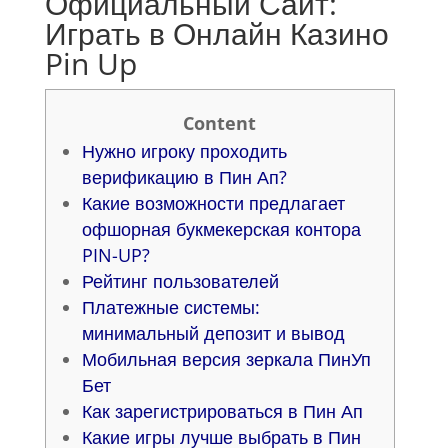
Официальный Сайт:
Играть в Онлайн Казино
Pin Up
Content
Нужно игроку проходить
верификацию в Пин Ап?
Какие возможности предлагает
офшорная букмекерская контора
PIN-UP?
Рейтинг пользователей
Платежные системы:
минимальный депозит и вывод
Мобильная версия зеркала ПинУп
Бет
Как зарегистрироваться в Пин Ап
Какие игры лучше выбрать в Пин