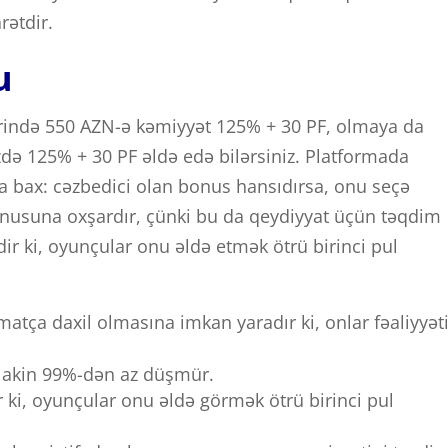
ətdir.
u
ində 550 AZN-ə kəmiyyət 125% + 30 PF, olmaya da
zdə 125% + 30 PF əldə edə bilərsiniz. Platformada
a bax: cəzbedici olan bonus hansıdırsa, onu seçə
nusuna oxşardır, çünki bu da qeydiyyat üçün təqdim
ir ki, oyunçular onu əldə etmək ötrü birinci pul
matça daxil olmasına imkan yaradır ki, onlar fəaliyyət
 lakin 99%-dən az düşmür.
ki, oyunçular onu əldə görmək ötrü birinci pul