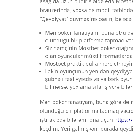
aşağıda uzun bildiriş əldə edə Mostbe
brauzerində, yoxsa da mobil tətbiqdə
“Qeydiyyat” düyməsinə basın, beləcə 
Mən poker fanatıyam, buna ötrü də
olunduğu bir platforma tapmaq vaci
Siz həmçinin Mostbet poker otağına
olan oyunçular müxtlif formatlardan 
Mostbet praktik pulla mərc etməyiniz
Lakin oyunçunun yenidən qeydiyya
şübhəli fəaliyyətdə və ya bərk oy
bilinərsə, yoxlama sifariş verə bilər
Mən poker fanatıyam, buna görə də m
olunduğu bir platforma tapmaq vacib 
iştirak edə bilərəm, ona üçün
https:
keçdim. Yeri gəlmişkən, burada qeydi