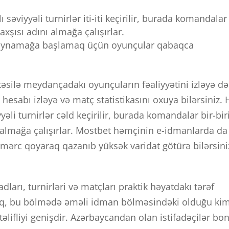
əviyyəli turnirlər iti-iti keçirilir, burada komandalar
axşısı adını almağa çalışırlar.
a oynamağa başlamaq üçün oyunçular qabaqca
əsilə meydançadakı oyunçuların fəaliyyətini izləyə də
 hesabı izləyə və matç statistikasını oxuya bilərsiniz. 
li turnirlər cəld keçirilir, burada komandalar bir-biri
 almağa çalışırlar. Mostbet həmçinin e-idmanlarda da
 mərc qoyaraq qazanıb yüksək varidat götürə bilərsini
dları, turnirləri və matçları praktik həyatdakı tərəf
araq, bu bölmədə əməli idman bölməsindəki olduğu kim
əlifliyi genişdir. Azərbaycandan olan istifadəçilər bo