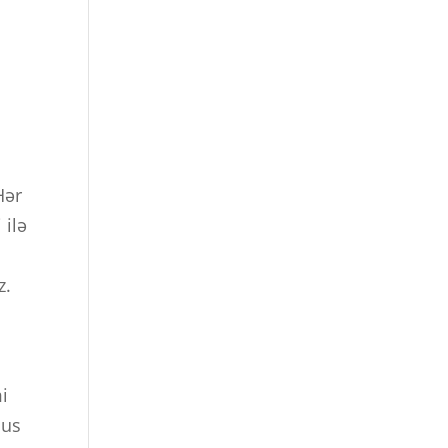
Hər
 ilə
z.
i
nus