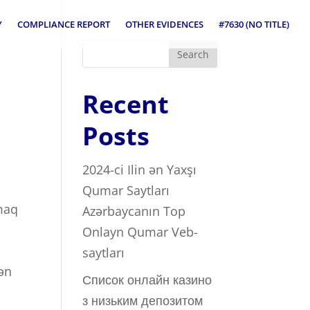
Y
COMPLIANCE REPORT
OTHER EVIDENCES
#7630 (NO TITLE)
Search
Recent
Posts
2024-ci Ilin ən Yaxşı
Qumar Saytları ️
amaq
Azərbaycanın Top
Onlayn Qumar Veb-
saytları
dən
Список онлайн казино
з низьким депозитом