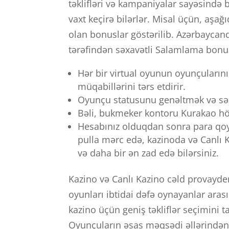
təklifləri və kampaniyalar sayəsində 
vaxt keçirə bilərlər. Misal üçün, aşağ
olan bonuslar göstərilib. Azərbaycan
tərəfindən səxavətli Salamlama bonusu
Hər bir virtual oyunun oyunçularının
müqabillərini tərs etdirir.
Oyunçu statusunu genəltmək və səxa
Bəli, bukmeker kontoru Kurakao hök
Hesabınız olduqdan sonra para qoyub
pulla mərc edə, kazinoda və Canlı
və daha bir ən zad edə bilərsiniz.
Kazino və Canlı Kazino cəld provayder
oyunları ibtidai dəfə oynayanlar aras
kazino üçün geniş təkliflər seçimini t
Oyunçuların əsas məqsədi əllərindən 