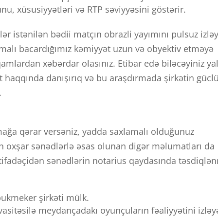
, xüsusiyyətləri və RTP səviyyəsini göstərir.
lər istənilən bədii matçın obrazli yayımını pulsuz izlə
cmalı bacardığımız kəmiyyət uzun və obyektiv etməyə
lardan xəbərdar olasınız. Etibar edə biləcəyiniz yal
t haqqında danışırıq və bu araşdırmada şirkətin gücl
.
mağa qərar versəniz, yadda saxlamalı olduğunuz
n oxşar sənədlərlə əsas olunan digər məlumatları da
 İstifadəçidən sənədlərin notarius qaydasında təsdiqlə
 bukmeker şirkəti mülk.
asitəsilə meydançadakı oyunçuların fəaliyyətini izləy