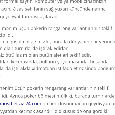
t formal saytını kompüter və ya mobil cihazınızın
 açın; Əsas səhifənin sağ yuxarı küncündə narıncı
qeydiyyat forması açılacaq;
 mənim üçün pokerin rəngarəng variantlarının təklif
b idi.
 da qoşula bilərsiniz ki, burada dünyanın hər yerind
olan turnirlərdə iştirak edirlər.
 ötrü lazım olan bütün alətləri təklif edir.
tdan keçməsində, pulların yuyulmasında, hesabda
unlarda iştirakda xidmətdən istifadə etməsində bədgü
.
ənim üçün pokerin rəngarəng variantlarının təklif
idi. Ayrıca poker bölməsi mülk ki, burada turnirlərdə
//mostbet-az-24.com
də heç düşünmədən qeydiyyatda
yyatdan keçmək asandır, ələlxüsus də ona görə ki,