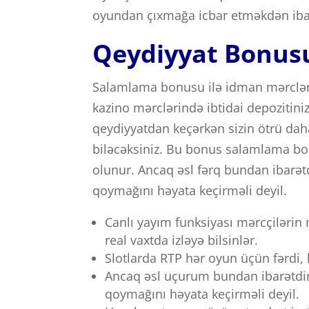
oyundan çıxmağa icbar etməkdən ibar
Qeydiyyat Bonus
Salamlama bonusu ilə idman mərclər
kazino mərclərində ibtidai depozitini
qeydiyyatdan keçərkən sizin ötrü dah
biləcəksiniz. Bu bonus salamlama bo
olunur. Ancaq əsl fərq bundan ibarətd
qoymağını həyata keçirməli deyil.
Canlı yayım funksiyası mərcçilərin 
real vaxtda izləyə bilsinlər.
Slotlarda RTP hər oyun üçün fərdi,
Ancaq əsl uçurum bundan ibarətdir 
qoymağını həyata keçirməli deyil.