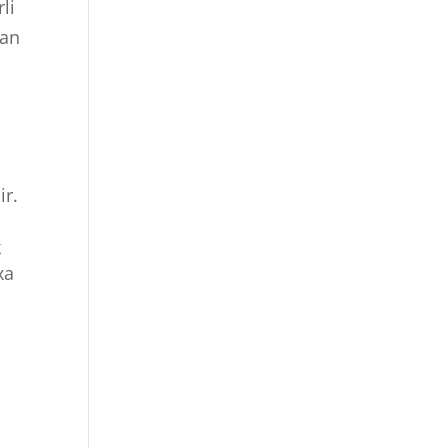
li
tan
ir.
k
xa