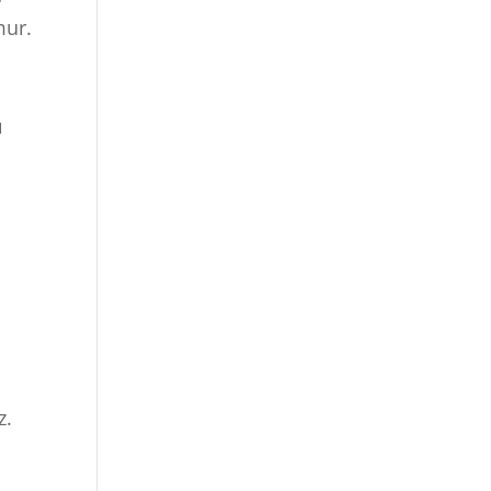
mur.
ı
z.