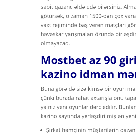
sabit qazanc əldə edə bilərsiniz. Alm
götürsək, o zaman 1500-dən çox var
vaxt rejimində baş verən matçları gör
həvəskar yarışmaları özündə birləşdi
olmayacaq.
Mostbet az 90 gir
kazino idman mər
Buna görə də sizə kimsə bir oyun məs
çünki burada rahat axtarışla onu ta
yalnız yeni oyunlar dərc edilir. Bunl
kazino saytında yerləşdirilmiş ən yeni
Şirkət həmçinin müştərilərin qazan