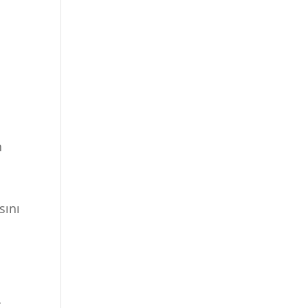
n
sını
c