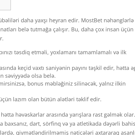
übəliləri daha yaxşı heyran edir. MostBet nəhənglərlə
atları belə tutmağa çalışır. Bu, daha çox insan üçün
r.
ınızı təsdiq etməli, yoxlamanı tamamlamalı və ilk
sında keçid vaxtı saniyənin payını təşkil edir, hətta ə
lən səviyyədə olsa belə.
rsinizsə, bonus məbləğiniz silinəcək, yalnız ilkin
çün lazım olan bütün alətləri təklif edir.
 hətta həvəskarlar arasında yarışlara rast gəlmək olar
 baxsanız, dart, sörfinq və ya atletikada dəyərli bahi
nlərdə, qiymətləndirilməmiş nəticələri axtararaq asanl