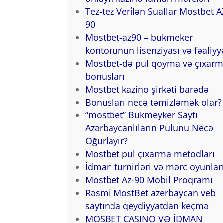
Tez-tez Veri̇lən Suallar Mostbet A
90
Mostbet-az90 – bukmeker
kontorunun lisenziyası və fəaliyy
Mostbet-də pul qoyma və çıxar
bonusları
Mostbet kazino şirkəti barədə
Bonusları necə təmizləmək olar?
“mostbet” Bukmeyker Saytı
Azərbaycanlıların Pulunu Necə
Oğurlayır?
Mostbet pul çıxarma metodları
İdman turnirləri və mərc oyunlar
Mostbet Az-90 Mobil Proqramı
Rəsmi MostBet azerbaycan veb
saytında qeydiyyatdan keçmə
MOSBET CASINO VƏ İDMAN