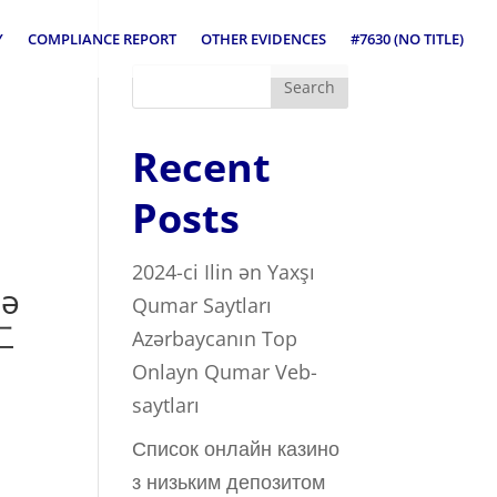
Y
COMPLIANCE REPORT
OTHER EVIDENCES
#7630 (NO TITLE)
Search
Recent
Posts
2024-ci Ilin ən Yaxşı
də
Qumar Saytları ️
仁
Azərbaycanın Top
Onlayn Qumar Veb-
saytları
Список онлайн казино
з низьким депозитом