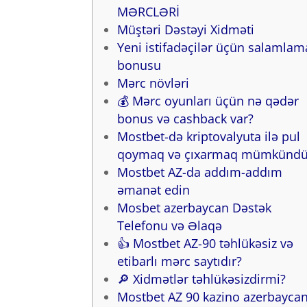
MƏRCLƏRİ
Müştəri Dəstəyi Xidməti
Yeni istifadəçilər üçün salamlam
bonusu
Mərc növləri
💰 Mərc oyunları üçün nə qədər
bonus və cashback var?
Mostbet-də kriptovalyuta ilə pul
qoymaq və çıxarmaq mümkündü
Mostbet AZ-da addım-addım
əmanət edin
Mosbet azerbaycan Dəstək
Telefonu və Əlaqə
👍 Mostbet AZ-90 təhlükəsiz və
etibarlı mərc saytıdır?
🔎 Xidmətlər təhlükəsizdirmi?
Mostbet AZ 90 kazino azerbayca