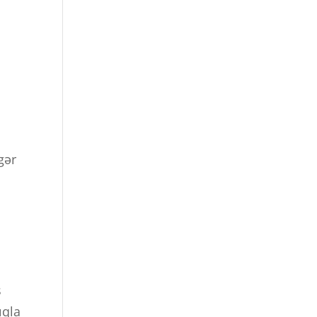
gər
.
s
ıqla