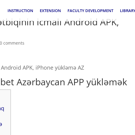
INSTRUCTION
EXTENSION
FACULTY DEVELOPMENT
LIBRAR
tbiqinin icmalı Android APK,
0 comments
ı Android APK, iPhone yükləmə AZ
tbet Azərbaycan APP yükləmək
aq
ə