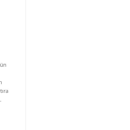
çün
n
tıra
.