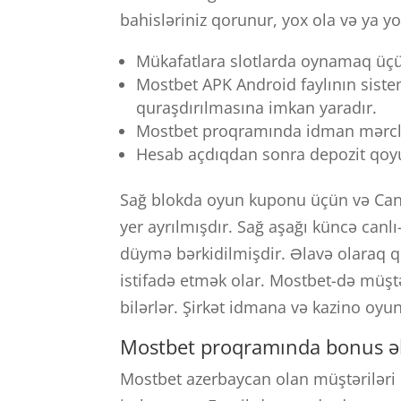
bahisləriniz qorunur, yox ola və ya y
Mükafatlara slotlarda oynamaq üçün
Mostbet APK Android faylının siste
quraşdırılmasına imkan yaradır.
Mostbet proqramında idman mərclər
Hesab açdıqdan sonra depozit qoyu
Sağ blokda oyun kuponu üçün və Canl
yer ayrılmışdır. Sağ aşağı küncə canlı
düymə bərkidilmişdir. Əlavə olaraq
istifadə etmək olar. Mostbet-də müştə
bilərlər. Şirkət idmana və kazino oyunl
Mostbet proqramında bonus ə
Mostbet azerbaycan olan müştəriləri