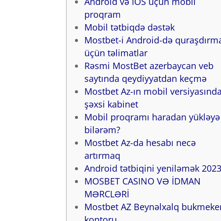
Android və İOS üçün mobil
proqram
Mobil tətbiqdə dəstək
Mostbet-i Android-də quraşdırm
üçün təlimatlar
Rəsmi MostBet azerbaycan veb
saytında qeydiyyatdan keçmə
Mostbet Az-ın mobil versiyasınd
şəxsi kabinet
Mobil proqramı haradan yükləyə
bilərəm?
Mostbet Az-da hesabı necə
artırmaq
Android tətbiqini yeniləmək 202
MOSBET CASINO VƏ İDMAN
MƏRCLƏRİ
Mostbet AZ Beynəlxalq bukmeke
kontoru