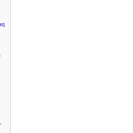
aq
a
3
r