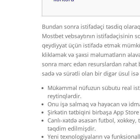
Bundan sonra istifadəçi təsdiq olara
Mostbet vebsaytının istifadəçisinin 
qeydiyyat üçün istifadə etmək mümk
klikləmək və şəxsi məlumatların əlavə
sonra mərc edən resurslardan rahat b
sadə və sürətli olan bir digər üsul isə 
Mükəmməl nüfuzun sübutu real istif
reytinqlərdir.
Onu işə salmaq və həyəcan və idm
Şirkətin tətbiqini birbaşa App Sto
Canlı-xətdə əsasən futbol, xokkey, 
təqdim edilmişdir.
Yeni texnologiyaların və funksional