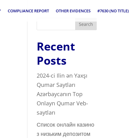
Y
COMPLIANCE REPORT
OTHER EVIDENCES
#7630 (NO TITLE)
Search
Recent
Posts
2024-ci Ilin ən Yaxşı
Qumar Saytları ️
Azərbaycanın Top
Onlayn Qumar Veb-
saytları
Список онлайн казино
з низьким депозитом