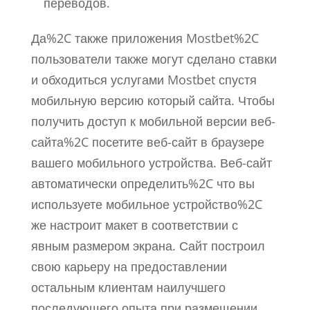
переводов.
Да%2C также приложения Mostbet%2C
пользователи также могут сделано ставки
и обходиться услугами Mostbet спустя
мобильную версию который сайта. Чтобы
получить доступ к мобильной версии веб-
сайта%2C посетите веб-сайт в браузере
вашего мобильного устройства. Веб-сайт
автоматически определить%2C что вы
используете мобильное устройство%2C
же настроит макет в соответствии с
явным размером экрана. Сайт построил
свою карьеру на предоставлении
остальным клиентам наилучшего
последующего опыта при размещении