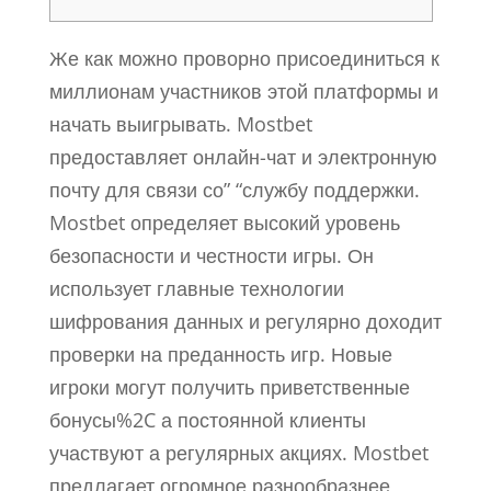
Же как можно проворно присоединиться к
миллионам участников этой платформы и
начать выигрывать. Mostbet
предоставляет онлайн-чат и электронную
почту для связи со” “службу поддержки.
Mostbet определяет высокий уровень
безопасности и честности игры. Он
использует главные технологии
шифрования данных и регулярно доходит
проверки на преданность игр. Новые
игроки могут получить приветственные
бонусы%2C а постоянной клиенты
участвуют а регулярных акциях. Mostbet
предлагает огромное разнообразнее