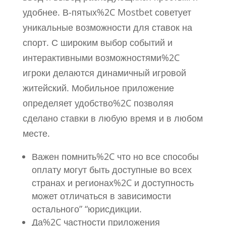
удобнее. В-пятых%2C Mostbet советует
уникальные возможности для ставок на
спорт. С широким выбор событий и
интерактивными возможностями%2C
игроки делаются динамичный игровой
житейский. Мобильное приложение
определяет удобство%2C позволяя
сделано ставки в любую время и в любом
месте.
Важен помнить%2C что но все способы
оплату могут быть доступные во всех
странах и регионах%2C и доступность
может отличаться в зависимости
остального” “юрисдикции.
Да%2C частности приложения