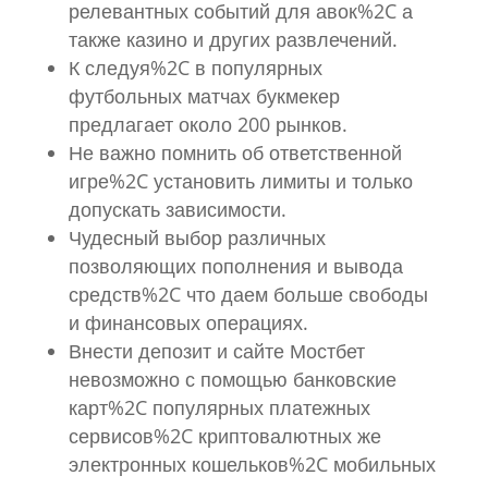
релевантных событий для авок%2C а
также казино и других развлечений.
К следуя%2C в популярных
футбольных матчах букмекер
предлагает около 200 рынков.
Не важно помнить об ответственной
игре%2C установить лимиты и только
допускать зависимости.
Чудесный выбор различных
позволяющих пополнения и вывода
средств%2C что даем больше свободы
и финансовых операциях.
Внести депозит и сайте Мостбет
невозможно с помощью банковские
карт%2C популярных платежных
сервисов%2C криптовалютных же
электронных кошельков%2C мобильных