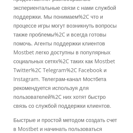
экспериентальные связи с нами службой
поддержки. Мы понимаем%2C что и
процессе игры могут возникнуть вопросы
также проблемы%2C и всегда готовы
помочь. Агенты поддержки клиентов
Mostbet легко доступны в популярных
социальных сетях%2C таких как Mostbet
Twitter%2C Telegram%2C Facebook и
Instagram. Телеграм-канал Мостбета
рекомендуется используя для
пользователей%2C них хотят быстро
связь со службой поддержки клиентов.
Быстрые и простой методом создать счет
в Mostbet и начинать пользоваться