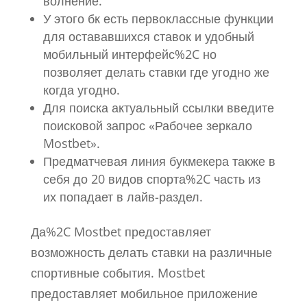
волнение.
У этого бк есть первоклассные функции
для остававшихся ставок и удобный
мобильный интерфейс%2C но
позволяет делать ставки где угодно же
когда угодно.
Для поиска актуальный ссылки введите
поисковой запрос «Рабочее зеркало
Mostbet».
Предматчевая линия букмекера также в
себя до 20 видов спорта%2C часть из
их попадает в лайв-раздел.
Да%2C Mostbet предоставляет
возможность делать ставки на различные
спортивные события. Mostbet
предоставляет мобильное приложение