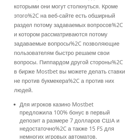
которыми они могут столкнуться. Кроме
этого%2C на веб-сайте есть обширный
раздел потому задаваемых вопросов%2C
и котором рассматриваются потому
задаваемые вопросы%2C позволяющие
пользователям быстро решаем свои
вопросы. Пиппардом другой стороны%2C
в бирже Mostbet вы можете делать ставки
не против букмекера%2C а против них
людей.
Для игроков казино Mostbet
предложила 100% бонус в первый
депозит а размере 7 долларов США и
недостаточно%2C а также 15 FS для
немногих игровых автоматов.