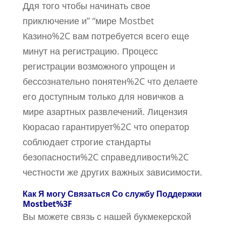
Ддя того чтобы начинать свое
приключение и” “мире Mostbet
Казино%2C вам потребуется всего еще
минут на регистрацию. Процесс
регистрации возможного упрощен и
бессознательно понятен%2C что делаете
его доступным только для новичков а
мире азартных развлечений. Лицензия
Кюрасао гарантирует%2C что оператор
соблюдает строгие стандарты
безопасности%2C справедливости%2C
честности же других важных зависимости.
Как Я могу Связаться Со службу Поддержки
Mostbet%3F
Вы можете связь с нашей букмекерской