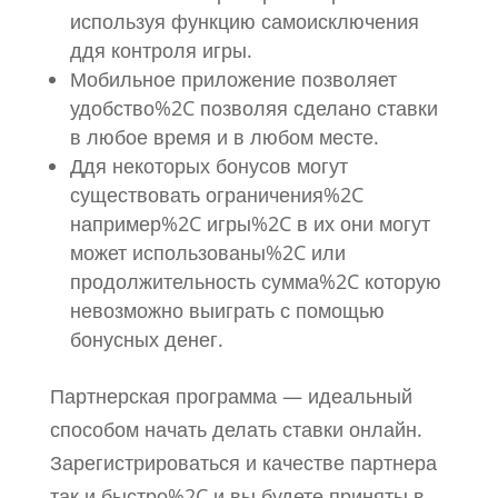
используя функцию самоисключения
ддя контроля игры.
Мобильное приложение позволяет
удобство%2C позволяя сделано ставки
в любое время и в любом месте.
Ддя некоторых бонусов могут
существовать ограничения%2C
например%2C игры%2C в их они могут
может использованы%2C или
продолжительность сумма%2C которую
невозможно выиграть с помощью
бонусных денег.
Партнерская программа — идеальный
способом начать делать ставки онлайн.
Зарегистрироваться и качестве партнера
так и быстро%2C и вы будете приняты в