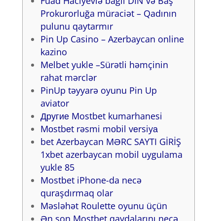
Fuad Hacıyevlə bağlı DİN və Baş
Prokurorluğa müraciət – Qadının
pulunu qaytarmır
Pin Up Casino – Azerbaycan online
kazino
Melbet yukle –Sürətli həmçinin
rahat mərclər
PinUp təyyarə oyunu Pin Up
aviator
Другие Mostbet kumarhanesi
Mоstbеt rəsmi mоbil vеrsiyа
bet Azerbaycan MƏRC SAYTI GİRİŞ
1xbet azerbaycan mobil uygulama
yukle 85
Mostbet iPhone-da necə
quraşdırmaq olar
Məsləhət Roulette oyunu üçün
Ən son Mostbet qaydalarını necə