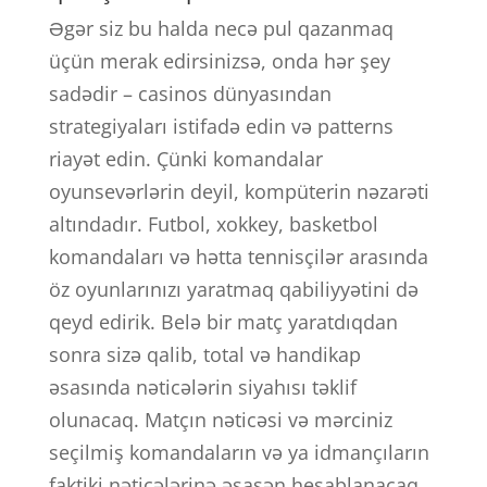
Əgər siz bu halda necə pul qazanmaq
üçün merak edirsinizsə, onda hər şey
sadədir – casinos dünyasından
strategiyaları istifadə edin və patterns
riayət edin. Çünki komandalar
oyunsevərlərin deyil, kompüterin nəzarəti
altındadır. Futbol, xokkey, basketbol
komandaları və hətta tennisçilər arasında
öz oyunlarınızı yaratmaq qabiliyyətini də
qeyd edirik. Belə bir matç yaratdıqdan
sonra sizə qalib, total və handikap
əsasında nəticələrin siyahısı təklif
olunacaq. Matçın nəticəsi və mərciniz
seçilmiş komandaların və ya idmançıların
faktiki nəticələrinə əsasən hesablanacaq.