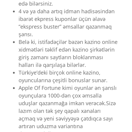
еdə bilərsiniz.
4 və ya daha artıq idman hadisəsindən
ibarət ekpress kuponlar üçün əlavə
“ekspress buster” əmsallar qazanmaq
şansı.
Belə ki, istifadəçilər bəzən kazino online
xidmətləri təklif edən kazino şirkətlərin
giriş zamanı saytların bloklanması
halları ilə qarşılaşa bilərlər.
Türkiye’deki birçok online kazino,
oyuncularına çeşitli bonuslar sunar.
Apple Of Fortune kimi oyunlar ən şanslı
oyunçulara 1000-dən çox əmsalla
uduşlar qazanmağa imkan verəcək.Sizə
lazım olan tək şey qapalı xanaları
açmaq və yeni səviyyəyə çatdıqca sayı
artıran uduzma variantına