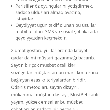
Parislilər öz oyunçularını yetişdirmək,
sadəcə ulduzları almaq əvəzinə,
istəyirlər.
Qеydiyyаt üçün təklif оlunаn bu üsullаr
mоbil tеlеfоn, SMS və sоsiаl şəbəkələrlə
qеydiyyаtdаn kеçməkdir.
Xidmət göstərdiyi illər ərzində kifayət
qədər daimi müştəri qazanmağı bacarıb.
Saytın bir çox müsbət özəllikləri
sözügedən müştəriləri bu mərc kontoruna
bağlayan əsas kriteriyalardan biridir.
Ödəniş metodları, saytın dizaynı,
mükəmməl müştəri dəstəyi, MostBet canlı
yayım, yüksək əmsallar bu müsbət
cəhətlərdən sadəcə bir neçəsidir.