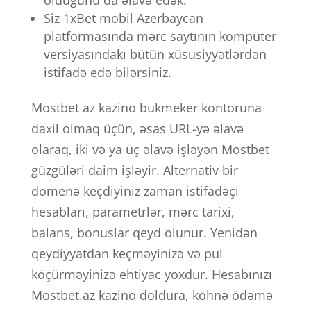
olduğunu da əlavə edək.
Siz 1xBet mobil Azerbaycan
platformasında mərc saytının kompüter
versiyasındakı bütün xüsusiyyətlərdən
istifadə edə bilərsiniz.
Mostbet az kazino bukmeker kontoruna
daxil olmaq üçün, əsas URL-yə əlavə
olaraq, iki və ya üç əlavə işləyən Mostbet
güzgüləri daim işləyir. Alternativ bir
domenə keçdiyiniz zaman istifadəçi
hesabları, parametrlər, mərc tarixi,
balans, bonuslar qeyd olunur. Yenidən
qeydiyyatdan keçməyinizə və pul
köçürməyinizə ehtiyac yoxdur. Hesabınızı
Mostbet.az kazino doldura, köhnə ödəmə