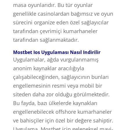
masa oyunlarıdır. Bu tür oyunlar
genellikle casinolardan bağımsız ve oyun
sürecini organize eden özel sağlayıcılar
tarafından çevrimiçi kumarhaneler
tarafından sağlanmaktadır.
Mostbet Ios Uygulaması Nasıl Indirilir
Uygulamalar, ağda vurgulanmamış
anonim kaynaklar aracılığıyla
çalışabileceğinden, sağlayıcının bunları
engellemesinin resmi veya mobil bir
siteden daha zor olduğu görülmektedir.
Bu fayda, bazı ülkelerde kaynakları
engellenebilecek offshore kumarhaneler
ve bahisçiler için özel bir değere sahiptir.
Uygulama, Mostbet için geleneksel mavi-