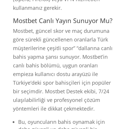
kullanmanız gerekir.
Mostbet Canlı Yayın Sunuyor Mu?
Mostbet, güncel skor ve maç durumuna
göre sürekli güncellenen oranlarla Türk
müşterilerine çeşitli spor” “dallarına canlı
bahis yapma şansı sunuyor. Mostbet’in
canlı bahis bölümü, uygun oranları
empieza kullanıcı dostu arayüzü ile
Türkiye’deki spor bahisçileri için popüler
bir seçimdir. Mostbet Destek ekibi, 7/24
ulaşılabilirliği ve profesyonel çözüm
yöntemleri ile dikkat çekmektedir.
Bu, oyuncuların bahis oynamak için