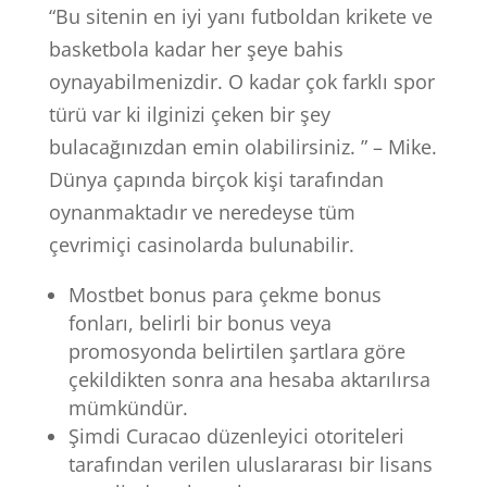
“Bu sitenin en iyi yanı futboldan krikete ve
basketbola kadar her şeye bahis
oynayabilmenizdir. O kadar çok farklı spor
türü var ki ilginizi çeken bir şey
bulacağınızdan emin olabilirsiniz. ” – Mike.
Dünya çapında birçok kişi tarafından
oynanmaktadır ve neredeyse tüm
çevrimiçi casinolarda bulunabilir.
Mostbet bonus para çekme bonus
fonları, belirli bir bonus veya
promosyonda belirtilen şartlara göre
çekildikten sonra ana hesaba aktarılırsa
mümkündür.
Şimdi Curacao düzenleyici otoriteleri
tarafından verilen uluslararası bir lisans