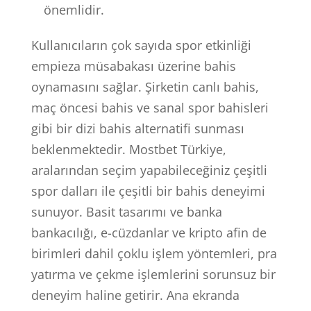
önemlidir.
Kullanıcıların çok sayıda spor etkinliği
empieza müsabakası üzerine bahis
oynamasını sağlar. Şirketin canlı bahis,
maç öncesi bahis ve sanal spor bahisleri
gibi bir dizi bahis alternatifi sunması
beklenmektedir. Mostbet Türkiye,
aralarından seçim yapabileceğiniz çeşitli
spor dalları ile çeşitli bir bahis deneyimi
sunuyor. Basit tasarımı ve banka
bankacılığı, e-cüzdanlar ve kripto afin de
birimleri dahil çoklu işlem yöntemleri, pra
yatırma ve çekme işlemlerini sorunsuz bir
deneyim haline getirir. Ana ekranda