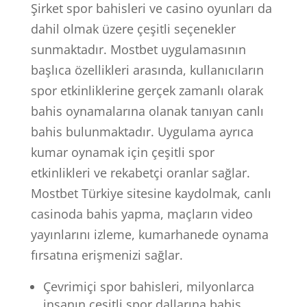
Şirket spor bahisleri ve casino oyunları da
dahil olmak üzere çeşitli seçenekler
sunmaktadır. Mostbet uygulamasının
başlıca özellikleri arasında, kullanıcıların
spor etkinliklerine gerçek zamanlı olarak
bahis oynamalarına olanak tanıyan canlı
bahis bulunmaktadır. Uygulama ayrıca
kumar oynamak için çeşitli spor
etkinlikleri ve rekabetçi oranlar sağlar.
Mostbet Türkiye sitesine kaydolmak, canlı
casinoda bahis yapma, maçların video
yayınlarını izleme, kumarhanede oynama
fırsatına erişmenizi sağlar.
Çevrimiçi spor bahisleri, milyonlarca
insanın çeşitli spor dallarına bahis