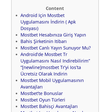
Content
Android Için Mostbet
Uygulamasını İndirin ( Apk
Dosyası)
Mostbet Hesabınıza Giriş Yapın
Bahis Şirketinin Itibarı
Mostbet Canlı Yayın Sunuyor Mu?
Android’de Mostbet Tr
Uygulamasını Nasıl Indirebilirim”
“[newline]mostbet Tr’yi Ios’ta
Ücretsiz Olarak Indirin
Mostbet Mobil Uygulamasının
Avantajları
Mostbet’te Bonuslar
Mostbet Oyun Türleri
Mostbet Bahisçi Avantajları