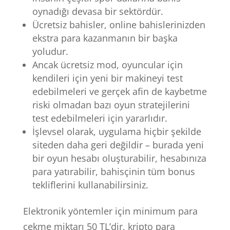
oynadığı devasa bir sektördür.
Ücretsiz bahisler, online bahislerinizden
ekstra para kazanmanın bir başka
yoludur.
Ancak ücretsiz mod, oyuncular için
kendileri için yeni bir makineyi test
edebilmeleri ve gerçek afin de kaybetme
riski olmadan bazı oyun stratejilerini
test edebilmeleri için yararlıdır.
İşlevsel olarak, uygulama hiçbir şekilde
siteden daha geri değildir – burada yeni
bir oyun hesabı oluşturabilir, hesabınıza
para yatırabilir, bahisçinin tüm bonus
tekliflerini kullanabilirsiniz.
Elektronik yöntemler için minimum para
çekme miktarı 50 TL’dir, kripto para