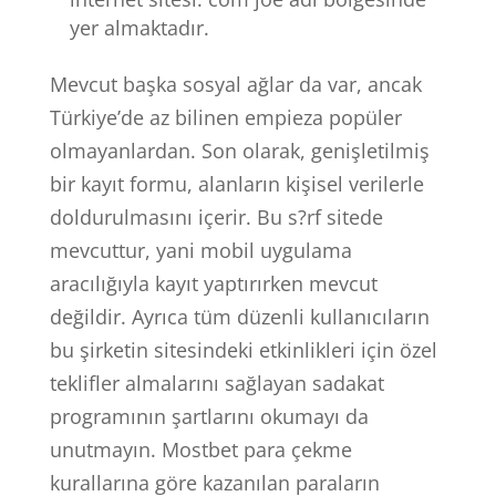
yer almaktadır.
Mevcut başka sosyal ağlar da var, ancak
Türkiye’de az bilinen empieza popüler
olmayanlardan. Son olarak, genişletilmiş
bir kayıt formu, alanların kişisel verilerle
doldurulmasını içerir. Bu s?rf sitede
mevcuttur, yani mobil uygulama
aracılığıyla kayıt yaptırırken mevcut
değildir. Ayrıca tüm düzenli kullanıcıların
bu şirketin sitesindeki etkinlikleri için özel
teklifler almalarını sağlayan sadakat
programının şartlarını okumayı da
unutmayın. Mostbet para çekme
kurallarına göre kazanılan paraların