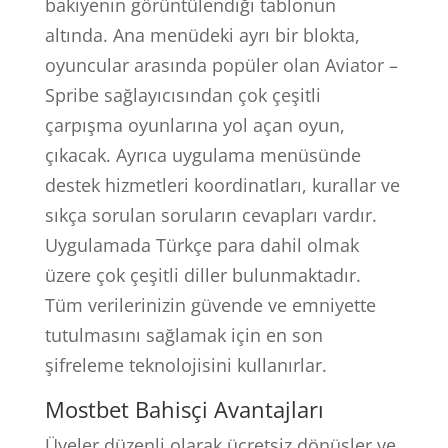
bakiyenin görüntülendiği tablonun
altında. Ana menüdeki ayrı bir blokta,
oyuncular arasında popüler olan Aviator –
Spribe sağlayıcısından çok çeşitli
çarpışma oyunlarına yol açan oyun,
çıkacak. Ayrıca uygulama menüsünde
destek hizmetleri koordinatları, kurallar ve
sıkça sorulan soruların cevapları vardır.
Uygulamada Türkçe para dahil olmak
üzere çok çeşitli diller bulunmaktadır.
Tüm verilerinizin güvende ve emniyette
tutulmasını sağlamak için en son
şifreleme teknolojisini kullanırlar.
Mostbet Bahisçi Avantajları
Üyeler düzenli olarak ücretsiz dönüşler ve