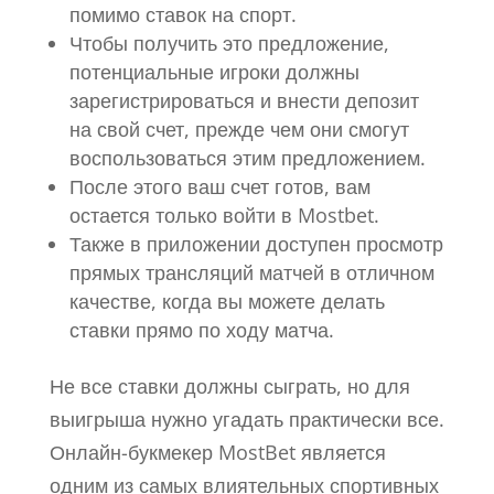
помимо ставок на спорт.
Чтобы получить это предложение,
потенциальные игроки должны
зарегистрироваться и внести депозит
на свой счет, прежде чем они смогут
воспользоваться этим предложением.
После этого ваш счет готов, вам
остается только войти в Mostbet.
Также в приложении доступен просмотр
прямых трансляций матчей в отличном
качестве, когда вы можете делать
ставки прямо по ходу матча.
Не все ставки должны сыграть, но для
выигрыша нужно угадать практически все.
Онлайн-букмекер MostBet является
одним из самых влиятельных спортивных