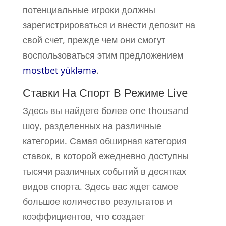
потенциальные игроки должны
зарегистрироваться и внести депозит на
свой счет, прежде чем они смогут
воспользоваться этим предложением
mostbet yükləmə
.
Ставки На Спорт В Режиме Live
Здесь вы найдете более one thousand
шоу, разделенных на различные
категории. Самая обширная категория
ставок, в которой ежедневно доступны
тысячи различных событий в десятках
видов спорта. Здесь вас ждет самое
большое количество результатов и
коэффициентов, что создает