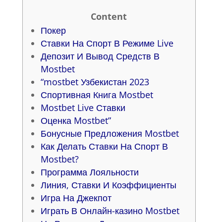
Content
Покер
Ставки На Спорт В Режиме Live
Депозит И Вывод Средств В
Mostbet
“mostbet Узбекистан 2023
Спортивная Книга Mostbet
Mostbet Live Ставки
Оценка Mostbet”
Бонусные Предложения Mostbet
Как Делать Ставки На Спорт В
Mostbet?
Программа Лояльности
Линия, Ставки И Коэффициенты
Игра На Джекпот
Играть В Онлайн-казино Mostbet