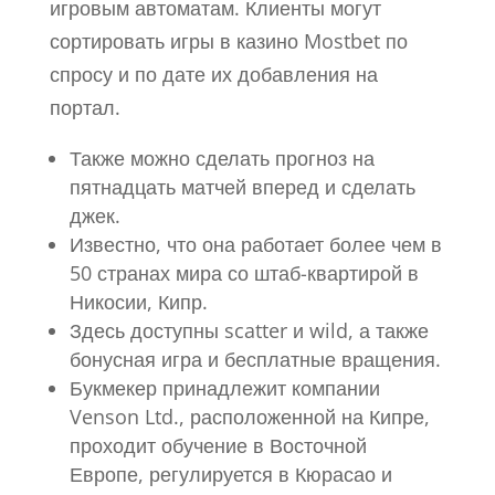
игровым автоматам. Клиенты могут
сортировать игры в казино Mostbet по
спросу и по дате их добавления на
портал.
Также можно сделать прогноз на
пятнадцать матчей вперед и сделать
джек.
Известно, что она работает более чем в
50 странах мира со штаб-квартирой в
Никосии, Кипр.
Здесь доступны scatter и wild, а также
бонусная игра и бесплатные вращения.
Букмекер принадлежит компании
Venson Ltd., расположенной на Кипре,
проходит обучение в Восточной
Европе, регулируется в Кюрасао и