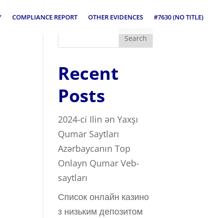
Y
COMPLIANCE REPORT
OTHER EVIDENCES
#7630 (NO TITLE)
Search
Recent
Posts
2024-ci Ilin ən Yaxşı
Qumar Saytları ️
Azərbaycanın Top
Onlayn Qumar Veb-
saytları
Список онлайн казино
з низьким депозитом