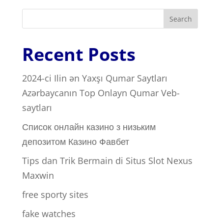
Search
Recent Posts
2024-ci Ilin ən Yaxşı Qumar Saytları ️
Azərbaycanın Top Onlayn Qumar Veb-
saytları
Список онлайн казино з низьким
депозитом Казино Фавбет
Tips dan Trik Bermain di Situs Slot Nexus
Maxwin
free sporty sites
fake watches