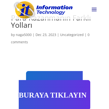
Para Kazanmanın Farklı
Yolları
by
naga5000
|
Dec 23, 2023
|
Uncategorized
|
0
comments
ERİŞMEK İÇİN
BURAYA TIKLAYIN