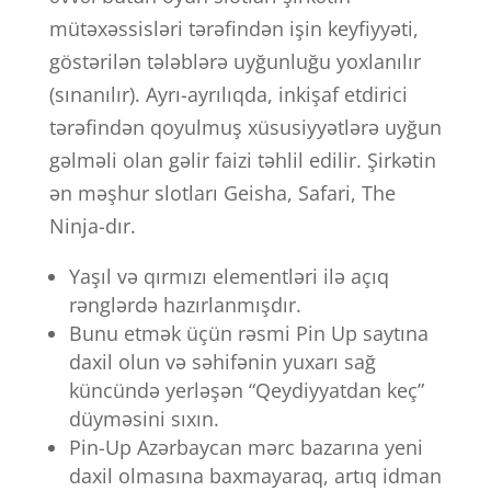
mütəxəssisləri tərəfindən işin keyfiyyəti,
göstərilən tələblərə uyğunluğu yoxlanılır
(sınanılır). Ayrı-ayrılıqda, inkişaf etdirici
tərəfindən qoyulmuş xüsusiyyətlərə uyğun
gəlməli olan gəlir faizi təhlil edilir. Şirkətin
ən məşhur slotları Geisha, Safari, The
Ninja-dır.
Yaşıl və qırmızı elementləri ilə açıq
rənglərdə hazırlanmışdır.
Bunu etmək üçün rəsmi Pin Up saytına
daxil olun və səhifənin yuxarı sağ
küncündə yerləşən “Qeydiyyatdan keç”
düyməsini sıxın.
Pin-Up Azərbaycan mərc bazarına yeni
daxil olmasına baxmayaraq, artıq idman