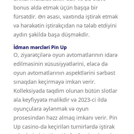
bonus əldə etmək üçün başqa bir
fürsətdir. Ən əsası, vaxtında iştirak etmək
və hərəkətin iştirakçıdan nə tələb etdiyini
aydın şəkildə başa düşməkdir.
İdman mərcləri Pin Up
O, ziyarətçilərə oyun avtomatlarının idarə
edilməsinin xüsusiyyətlərini, eləcə də
oyun avtomatlarının aspektlərini sərbəst
sınaqdan keçirməyə imkan verir.
Kolleksiyada təqdim olunan bütün slotlar
əla keyfiyyətə malikdir və 2023-ci ildə
oyunçulara əylənmək və oyun
prosesindən həzz almaq imkanı verir. Pin
Up casino-də keçirilən turnirlərdə iştirak