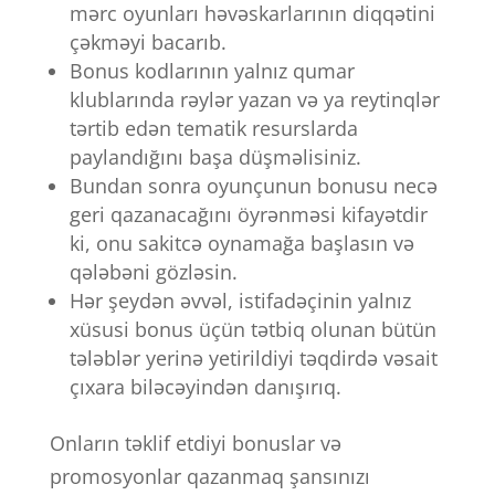
mərc oyunları həvəskarlarının diqqətini
çəkməyi bacarıb.
Bonus kodlarının yalnız qumar
klublarında rəylər yazan və ya reytinqlər
tərtib edən tematik resurslarda
paylandığını başa düşməlisiniz.
Bundan sonra oyunçunun bonusu necə
geri qazanacağını öyrənməsi kifayətdir
ki, onu sakitcə oynamağa başlasın və
qələbəni gözləsin.
Hər şeydən əvvəl, istifadəçinin yalnız
xüsusi bonus üçün tətbiq olunan bütün
tələblər yerinə yetirildiyi təqdirdə vəsait
çıxara biləcəyindən danışırıq.
Onların təklif etdiyi bonuslar və
promosyonlar qazanmaq şansınızı