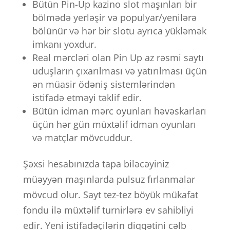
Bütün Pin-Up kazino slot maşınları bir
bölmədə yerləşir və populyar/yenilərə
bölünür və hər bir slotu ayrıca yükləmək
imkanı yoxdur.
Real mərcləri olan Pin Up az rəsmi saytı
uduşların çıxarılması və yatırılması üçün
ən müasir ödəniş sistemlərindən
istifadə etməyi təklif edir.
Bütün idman mərc oyunları həvəskarları
üçün hər gün müxtəlif idman oyunları
və matçlar mövcuddur.
Şəxsi hesabınızda tapa biləcəyiniz
müəyyən maşınlarda pulsuz fırlanmalar
mövcud olur. Sayt tez-tez böyük mükafat
fondu ilə müxtəlif turnirlərə ev sahibliyi
edir. Yeni istifadəçilərin diqqətini cəlb