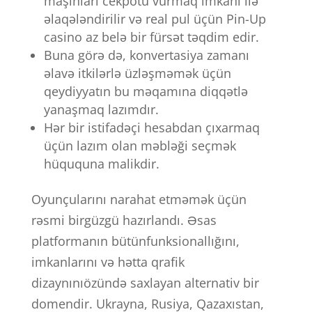
maşınları cekpotu vurmaq imkanı ilə
əlaqələndirilir və real pul üçün Pin-Up
casino az belə bir fürsət təqdim edir.
Buna görə də, konvertasiya zamanı
əlavə itkilərlə üzləşməmək üçün
qeydiyyatın bu məqamına diqqətlə
yanaşmaq lazımdır.
Hər bir istifadəçi hesabdan çıxarmaq
üçün lazım olan məbləği seçmək
hüququna malikdir.
Oyunçularını narahat etməmək üçün
rəsmi birgüzgü hazırlandı. Əsas
platformanın bütünfunksionallığını,
imkanlarını və hətta qrafik
dizaynınıözündə saxlayan alternativ bir
domendir. Ukrayna, Rusiya, Qazaxıstan,