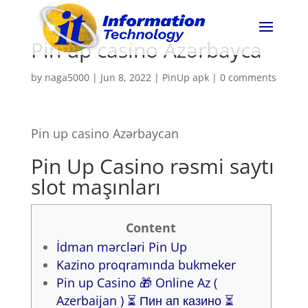
Pin up casino Azərbayca
by
naga5000
|
Jun 8, 2022
|
PinUp apk
|
0 comments
Pin up casino Azərbaycan
Pin Up Casino rəsmi saytı
slot maşınları
Content
İdman mərcləri Pin Up
Kazino proqramında bukmeker
Pin up Casino 🎁 Online Az (
Azerbaijan ) ⏳ Пин ап казино ⏳