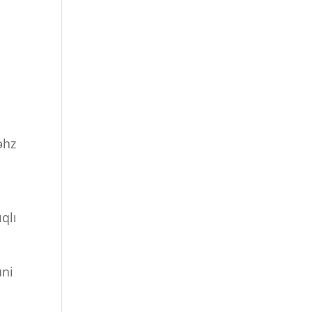
əhz
qlı
uni