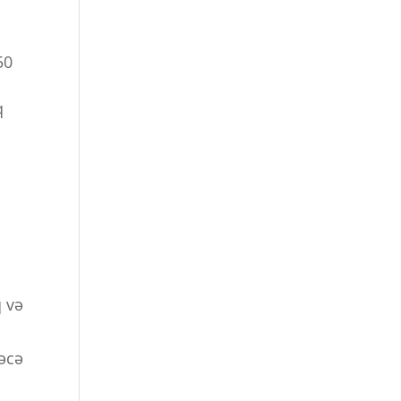
50
q
n
 və
ləcə