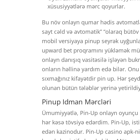
xüsusiyyətlərə mərc qoyurlar.
Bu növ onlayn qumar hədis avtomatlar
sayt cəld və avtomatik” “olaraq bütö
mobil versiyaya pinup seyrək uyğunl
upward bet proqramını yükləmək müm
onlayn danışıq vasitəsilə işləyən bu
onların həllinə yardım edə bilər. On
sıxmağınız kifayətdir pin up. Hər şeyd
olunan bütün tələblər yerinə yetirildi
Pinup Idman Mərcləri
Ümumiyyətlə, Pin-Up onlayn oyunçu ö
hər kəsə tövsiyə edərdim. Pin-Up, isti
edən kazinodur. Pin-Up casino apk-