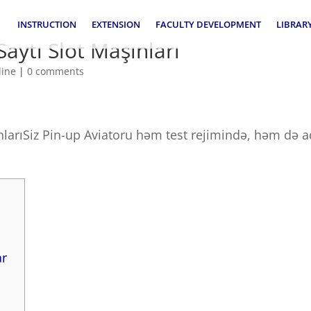
INSTRUCTION
EXTENSION
FACULTY DEVELOPMENT
LIBRAR
aytı Slot Maşınları
line
|
0 comments
ları
Siz Pin-up Aviatoru həm test rejimində, həm də a
ar