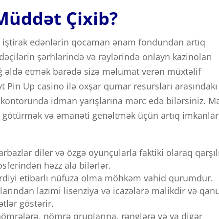
 Müddət Çixib?
də iştirak edənlərin qocaman ənam fondundan artıq
dəçilərin şərhlərində və rəylərində onlayn kazinoları
 əldə etmək barədə sizə məlumat verən müxtəlif
yt Pin Up casino ilə oxşar qumar resursları arasındakı
 kontorunda idman yarışlarına mərc edə bilərsiniz. M
rı götürmək və əmanəti genəltmək üçün artıq imkanlar
azlar diler və özgə oyunçularla faktiki olaraq qarşılı
ferindən həzz ala bilərlər.
rdiyi etibarlı nüfuza olma möhkəm vahid qurumdur.
arından lazımi lisenziya və icazələrə malikdir və qan
tlər göstərir.
mrələrə, nömrə qruplarına, rənglərə və ya digər