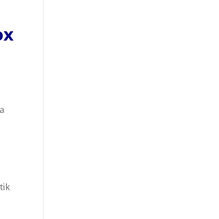
ox
da
tik