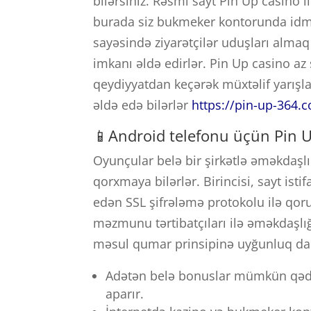
bilərsiniz. Rəsmi sayt Pin Up casino i
burada siz bukmeker kontorunda idma
sayəsində ziyarətçilər uduşları alma
imkanı əldə edirlər. Pin Up casino a
qeydiyyatdan keçərək müxtəlif yarışla
əldə edə bilərlər
https://pin-up-364.
📱Android telefonu üçün Pin U
Oyunçular belə bir şirkətlə əməkdaşl
qorxmaya bilərlər. Birincisi, sayt isti
edən SSL şifrələmə protokolu ilə qoru
məzmunu tərtibatçıları ilə əməkdaşlı
məsul qumar prinsipinə uyğunluq da t
Adətən belə bonuslar mümkün qədə
aparır.