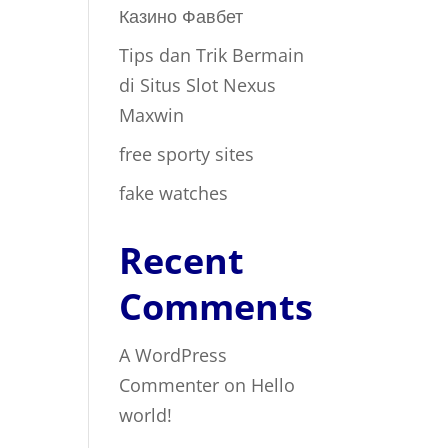
Казино Фавбет
Tips dan Trik Bermain
di Situs Slot Nexus
Maxwin
free sporty sites
fake watches
Recent
Comments
A WordPress
Commenter
on
Hello
world!