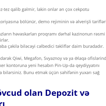
z-tez qalib gəlmir, lakin onlar ən çox cekpotu
oriyasına bölünür, demo rejiminin və əlverişli tariflər
azların həvəskarları proqramı dərhal kazinonun rəsmi
rlər.
saba çəkilə biləcəyi cəlbedici təkliflər daim buradadır.
dərək Qiwi, Megafon, Svyaznoy və ya Əlaqə ofislərin
eker kontoruna yeni hesabın Pin-Up-da qeydiyyatını
 bilərsiniz. Bunu etmək üçün səhifənin yuxarı sağ
vcud olan Depozit və
rı