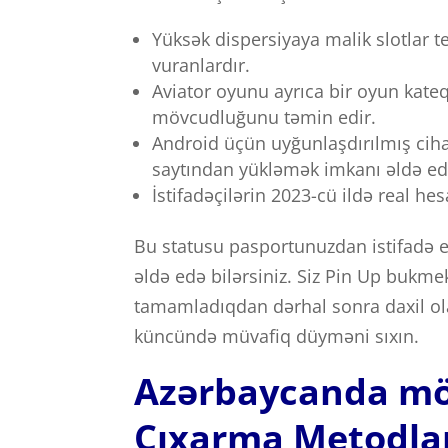
Yüksək dispersiyaya malik slotlar te
vuranlardır.
Aviator oyunu ayrıca bir oyun kateq
mövcudluğunu təmin edir.
Android üçün uyğunlaşdırılmış cih
saytından yükləmək imkanı əldə edi
İstifadəçilərin 2023-cü ildə real he
Bu statusu pasportunuzdan istifadə e
əldə edə bilərsiniz. Siz Pin Up bukm
tamamladıqdan dərhal sonra daxil ola
küncündə müvafiq düyməni sıxın.
Azərbaycanda mö
Çıxarma Metodla