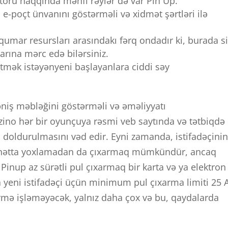
toru haqqında mənfi rəylər də var Pin Up.
 e-poçt ünvanını göstərməli və xidmət şərtləri ilə
qumar resursları arasındakı fərq ondadır ki, burada s
rına mərc edə bilərsiniz.
tmək istəyənyeni başlayanlara ciddi səy
iş məbləğini göstərməli və əməliyyatı
azino hər bir oyunçuya rəsmi veb saytında və tətbiqdə
n doldurulmasını vəd edir. Eyni zamanda, istifadəçini
i hətta yoxlamadan da çıxarmaq mümkündür, ancaq
nup az sürətli pul çıxarmaq bir karta və ya elektron
da yeni istifadəçi üçün minimum pul çıxarma limiti 25
ürmə işləməyəcək, yalnız daha çox və bu, qaydalarda