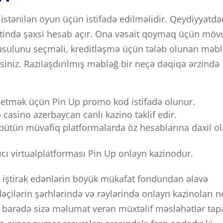
istənilən oyun üçün istifadə edilməlidir. Qeydiyyatda
tində şəxsi hesab açır. Ona vəsait qoymaq üçün möv
 üsulunu seçməli, kreditləşmə üçün tələb olunan məbl
siniz. Razılaşdırılmış məbləğ bir neçə dəqiqə ərzində
ə etmək üçün Pin Up promo kod istifadə olunur.
 casino azerbaycan canlı kazino təklif edir.
bütün müvafiq platformalarda öz hesablarına daxil ol
ı virtualplatforması Pin Up onlayn kazinodur.
də iştirak edənlərin böyük mükafat fondundan əlavə
dəçilərin şərhlərində və rəylərində onlayn kazinoları 
barədə sizə məlumat verən müxtəlif məsləhətlər tap