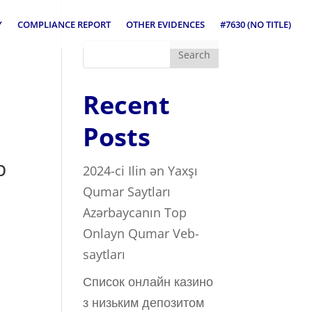
Y
COMPLIANCE REPORT
OTHER EVIDENCES
#7630 (NO TITLE)
Search
Recent
Posts
p
2024-ci Ilin ən Yaxşı
Qumar Saytları ️
Azərbaycanın Top
Onlayn Qumar Veb-
saytları
Список онлайн казино
з низьким депозитом