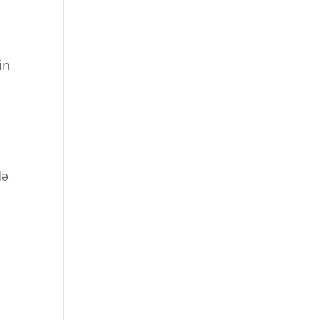
in
də