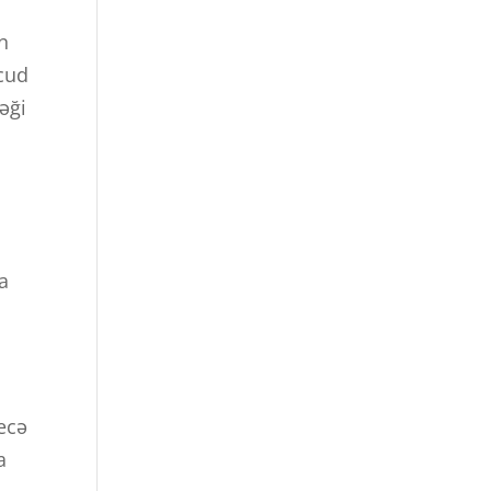
n
cud
əği
a
necə
a