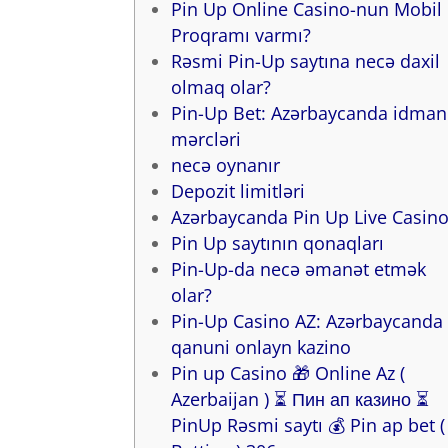
Pin Up Online Casino-nun Mobil
Proqramı varmı?
Rəsmi Pin-Up saytına necə daxil
olmaq olar?
Pin-Up Bet: Azərbaycanda idman
mərcləri
necə oynanır
Depozit limitləri
Azərbaycanda Pin Up Live Casin
Pin Up saytının qonaqları
Pin-Up-da necə əmanət etmək
olar?
Pin-Up Casino AZ: Azərbaycanda
qanuni onlayn kazino
Pin up Casino 🎁 Online Az (
Azerbaijan ) ⏳ Пин ап казино ⏳
PinUp Rəsmi saytı 💰 Pin ap bet (