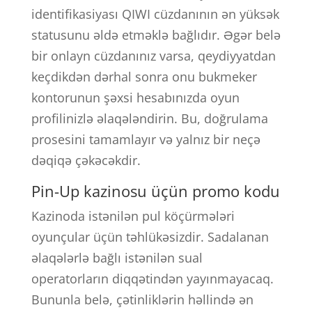
identifikasiyası QIWI cüzdanının ən yüksək
statusunu əldə etməklə bağlıdır. Əgər belə
bir onlayn cüzdanınız varsa, qeydiyyatdan
keçdikdən dərhal sonra onu bukmeker
kontorunun şəxsi hesabınızda oyun
profilinizlə əlaqələndirin. Bu, doğrulama
prosesini tamamlayır və yalnız bir neçə
dəqiqə çəkəcəkdir.
Pin-Up kazinosu üçün promo kodu
Kazinoda istənilən pul köçürmələri
oyunçular üçün təhlükəsizdir. Sadalanan
əlaqələrlə bağlı istənilən sual
operatorların diqqətindən yayınmayacaq.
Bununla belə, çətinliklərin həllində ən