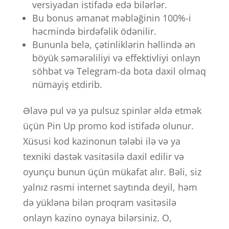
versiyadan istifadə edə bilərlər.
Bu bonus əmanət məbləğinin 100%-i
həcmində birdəfəlik ödənilir.
Bununla belə, çətinliklərin həllində ən
böyük səmərəliliyi və effektivliyi onlayn
söhbət və Telegram-da bota daxil olmaq
nümayiş etdirib.
Əlavə pul və ya pulsuz spinlər əldə etmək
üçün Pin Up promo kod istifadə olunur.
Xüsusi kod kazinonun tələbi ilə və ya
texniki dəstək vasitəsilə daxil edilir və
oyunçu bunun üçün mükafat alır. Bəli, siz
yalnız rəsmi internet saytında deyil, həm
də yüklənə bilən proqram vasitəsilə
onlayn kazino oynaya bilərsiniz. O,