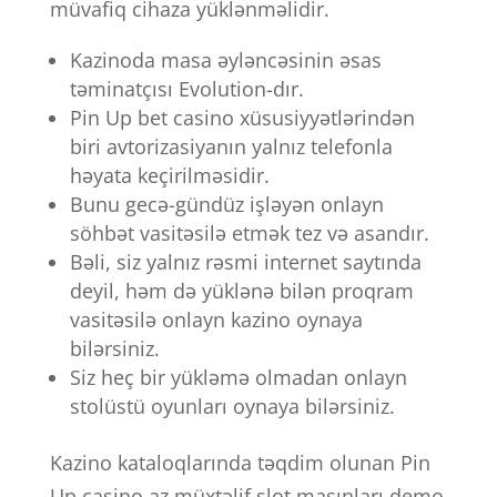
müvafiq cihaza yüklənməlidir.
Kazinoda masa əyləncəsinin əsas
təminatçısı Evolution-dır.
Pin Up bet casino xüsusiyyətlərindən
biri avtorizasiyanın yalnız telefonla
həyata keçirilməsidir.
Bunu gecə-gündüz işləyən onlayn
söhbət vasitəsilə etmək tez və asandır.
Bəli, siz yalnız rəsmi internet saytında
deyil, həm də yüklənə bilən proqram
vasitəsilə onlayn kazino oynaya
bilərsiniz.
Siz heç bir yükləmə olmadan onlayn
stolüstü oyunları oynaya bilərsiniz.
Kazino kataloqlarında təqdim olunan Pin
Up casino az müxtəlif slot maşınları demo