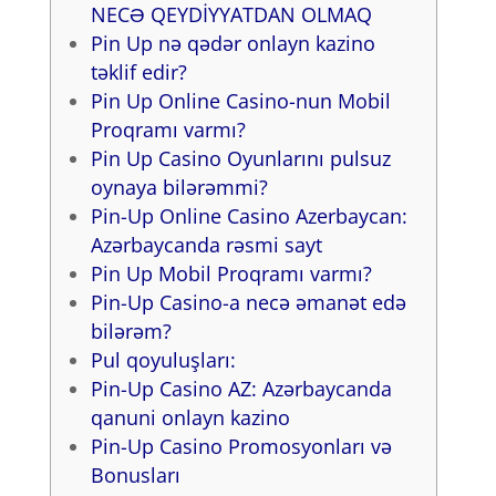
NECƏ QEYDİYYATDAN OLMAQ
Pin Up nə qədər onlayn kazino
təklif edir?
Pin Up Online Casino-nun Mobil
Proqramı varmı?
Pin Up Casino Oyunlarını pulsuz
oynaya bilərəmmi?
Pin-Up Online Casino Azerbaycan:
Azərbaycanda rəsmi sayt
Pin Up Mobil Proqramı varmı?
Pin-Up Casino-a necə əmanət edə
bilərəm?
Pul qoyuluşları:
Pin-Up Casino AZ: Azərbaycanda
qanuni onlayn kazino
Pin-Up Casino Promosyonları və
Bonusları