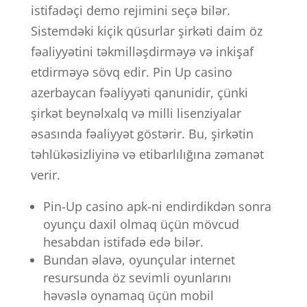
istifadəçi demo rejimini seçə bilər.
Sistemdəki kiçik qüsurlar şirkəti daim öz
fəaliyyətini təkmilləşdirməyə və inkişaf
etdirməyə sövq edir. Pin Up casino
azerbaycan fəaliyyəti qanunidir, çünki
şirkət beynəlxalq və milli lisenziyalar
əsasında fəaliyyət göstərir. Bu, şirkətin
təhlükəsizliyinə və etibarlılığına zəmanət
verir.
Pin-Up casino apk-ni endirdikdən sonra
oyunçu daxil olmaq üçün mövcud
hesabdan istifadə edə bilər.
Bundan əlavə, oyunçular internet
resursunda öz sevimli oyunlarını
həvəslə oynamaq üçün mobil