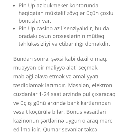
Pin Up az bukmeker kontorunda
həqiqətən müxtəlif zövqlər üçün çoxlu
bonuslar var.
Pin Up casino az lisenziyalıdır, bu da
oradakı oyun proseslərinin mütləq
təhlükəsizliyi və etibarlılığı deməkdir.
Bundan sonra, şəxsi kabi daxil olmaq,
müəyyən bir maliyyə aləti seçmək,
məbləği əlavə etmək və əməliyyatı
təsdiqləmək lazımdır. Məsələn, elektron
cüzdanlar 1-24 saat ərzində pul çıxaracaq
və üç iş günü ərzində bank kartlarından
vəsait köçürülə bilər. Bonus vəsaitləri
kazinonun şərtlərinə uyğun olaraq mərc
edilməlidir. Qumar sevənlər təkcə