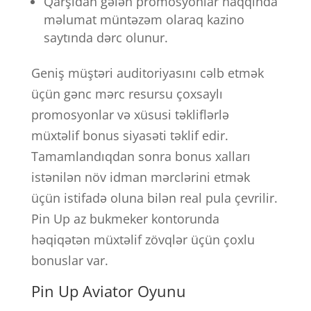
Qarşıdan gələn promosyonlar haqqında
məlumat müntəzəm olaraq kazino
saytında dərc olunur.
Geniş müştəri auditoriyasını cəlb etmək
üçün gənc mərc resursu çoxsaylı
promosyonlar və xüsusi təkliflərlə
müxtəlif bonus siyasəti təklif edir.
Tamamlandıqdan sonra bonus xalları
istənilən növ idman mərclərini etmək
üçün istifadə oluna bilən real pula çevrilir.
Pin Up az bukmeker kontorunda
həqiqətən müxtəlif zövqlər üçün çoxlu
bonuslar var.
Pin Up Aviator Oyunu