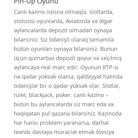
Pin-Up Oyunu
Canlı kazino istisna olmaqla, slotlarda,
stolüstü oyunlarda, Aviatorda və digər
əyləncələrdə depozit olmadan oynaya
bilərsiniz. Siz ödənişli olaraq tamamilə
bütün oyunları oynaya bilərsiniz. Bunun
üçün qumarbaz depozit qoyur və seçilmiş
əyləncəyə real mərc edir. Oyunun RTP-si
nə qədər yüksək olarsa, qalibiyyət halında
ödənişlər bir o qədər yüksək olar. Slotlar,
rulet, blackjack, poker, canlı kazino –
bütün bu əyləncələrdə siz mərc edə və
həqiqətən pul qazana bilərsiniz. Kazinoda
hər hansı problem yaranarsa, dərhal
texniki dəstəyə müraciət etmək tövsiyə