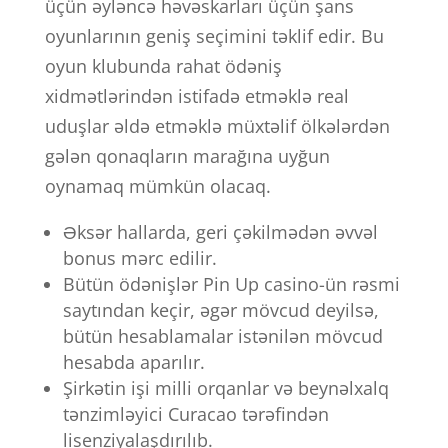
üçün əyləncə həvəskarları üçün şans
oyunlarının geniş seçimini təklif edir. Bu
oyun klubunda rahat ödəniş
xidmətlərindən istifadə etməklə real
uduşlar əldə etməklə müxtəlif ölkələrdən
gələn qonaqların marağına uyğun
oynamaq mümkün olacaq.
Əksər hallarda, geri çəkilmədən əvvəl
bonus mərc edilir.
Bütün ödənişlər Pin Up casino-ün rəsmi
saytından keçir, əgər mövcud deyilsə,
bütün hesablamalar istənilən mövcud
hesabda aparılır.
Şirkətin işi milli orqanlar və beynəlxalq
tənzimləyici Curacao tərəfindən
lisenziyalaşdırılıb.