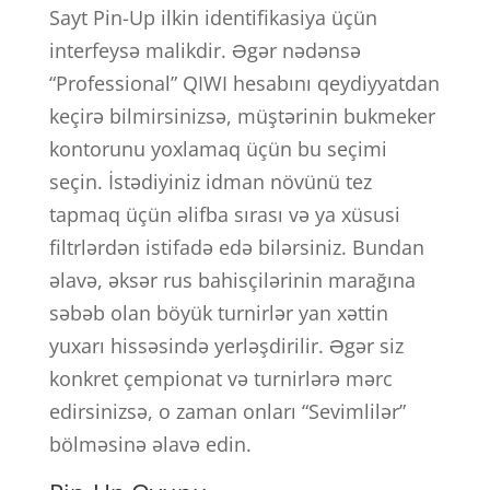
Sayt Pin-Up ilkin identifikasiya üçün
interfeysə malikdir. Əgər nədənsə
“Professional” QIWI hesabını qeydiyyatdan
keçirə bilmirsinizsə, müştərinin bukmeker
kontorunu yoxlamaq üçün bu seçimi
seçin. İstədiyiniz idman növünü tez
tapmaq üçün əlifba sırası və ya xüsusi
filtrlərdən istifadə edə bilərsiniz. Bundan
əlavə, əksər rus bahisçilərinin marağına
səbəb olan böyük turnirlər yan xəttin
yuxarı hissəsində yerləşdirilir. Əgər siz
konkret çempionat və turnirlərə mərc
edirsinizsə, o zaman onları “Sevimlilər”
bölməsinə əlavə edin.