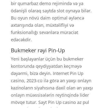
bir qumarbaz demo rejimində və ya
ödənişli olaraq saytda slot oynaya bilər.
Bu oyun növü daim optimal əyləncə
axtarışında olan, müxtəlifliyi və
funksionallığı sevənlərə müraciət
edəcəkdir.
Bukmeker rəyi Pin-Up
Yeni başlayanlar üçün bu bukmeker
kontorunda qeydiyyatdan keçməyə
dəyərmi, bizə deyin. Internet Pin Up
casino, 2023-cü ilə görə ən yaxşı onlayn
kazinoların siyahısına daxil olan ən yaxşı
onlayn müəssisələrin reytinqində lider
mövqe tutur. Sayt Pin Up casino az pul