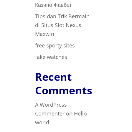
Казино Фавбет
Tips dan Trik Bermain
di Situs Slot Nexus
Maxwin
free sporty sites
fake watches
Recent
Comments
A WordPress
Commenter
on
Hello
world!