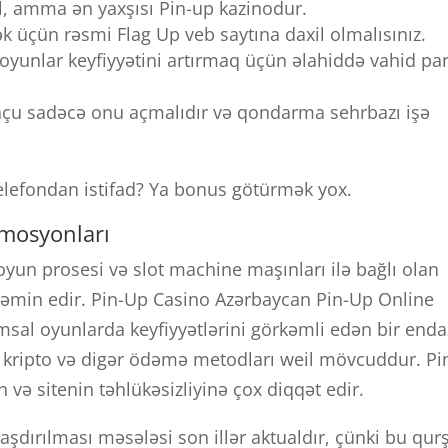
l, amma ən yaxşısı Pin-up kazinodur.
 üçün rəsmi Flag Up veb saytına daxil olmalısınız.
oyunlar keyfiyyətini artırmaq üçün əlahiddə vahid pa
unçu sadəcə onu açmalıdır və qondarma sehrbazı işə
telefondan istifad? Ya bonus götürmək yox.
omosyonları
oyun prosesi və slot machine maşınları ilə bağlı olan
 təmin edir. Pin-Up Casino Azərbaycan Pin-Up Online
sal oyunlarda keyfiyyətlərini görkəmli edən bir enda
a, kripto və digər ödəmə metodları weil mövcuddur. Pi
n və sitenin təhlükəsizliyinə çox diqqət edir.
aşdırılması məsələsi son illər aktualdır, çünki bu qur