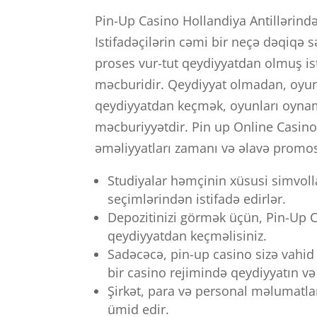
Pin-Up Casino Hollandiya Antillərin
Istifadəçilərin cəmi bir neçə dəqiqə 
proses vur-tut qeydiyyatdan olmuş is
məcburidir. Qeydiyyat olmadan, oyun
qeydiyyatdan keçmək, oyunları oynam
məcburiyyətdir. Pin up Online Casino
əməliyyatları zamanı və əlavə promos
Studiyalar həmçinin xüsusi simvoll
seçimlərindən istifadə edirlər.
Depozitinizi görmək üçün, Pin-Up C
qeydiyyatdan keçməlisiniz.
Sadəcəcə, pin-up casino sizə vahid 
bir casino rejimində qeydiyyatın v
Şirkət, para və personal məlumatl
ümid edir.