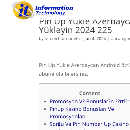
Pin Up Yukle Azerbayc
Yükləyin 2024 225
by
infotech.urdaneta
|
Jun 4, 2024
|
Uncatego
Pin Up Yukle Azerbaycan Android ötr
abunə ola bilərsiniz.
Content
Promosyon V? Bonuslar?n ??rtl?r
Pinup Kazino Bonusları Və
Promosyonları
Sorğu Və Pin Number Up Casino