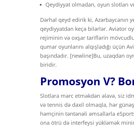
Qeydiyyat olmadan, oyun slotları 
Dərhal qeyd edirik ki, Azərbaycanın y
qeydiyyatdan keçə bilərlər. Aviator 
rejiminin və oxşar tariflərin mövcud
qumar oyunlarını alqışladığı üçün Avi
başındadır. [newline]Bu, uzaqdan oyn
biridir.
Promosyon V? Bon
Slotlara mərc etməkdən əlavə, siz idm
və tennis də daxil olmaqla, hər günəş 
həmçinin təntənəli əmsallarla eSports
ona ötrü də interfeysi yükləmək mini