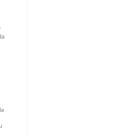
n
da
də
u