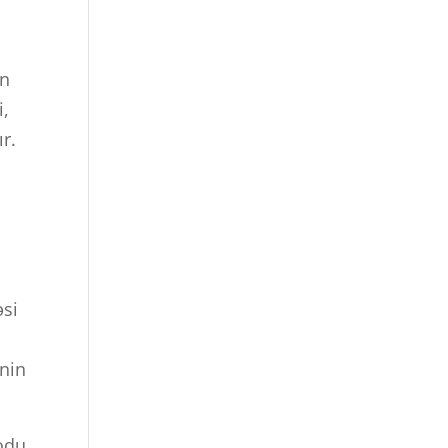
yn
i,
r.
əsi
nin
kodu