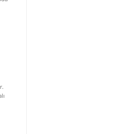
r.
lı