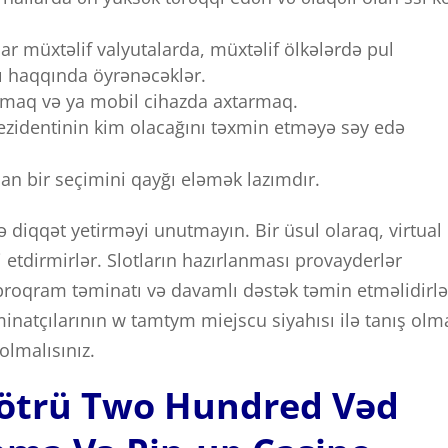
lar müxtəlif valyutalarda, müxtəlif ölkələrdə pul
ı haqqında öyrənəcəklər.
vurmaq və ya mobil cihazda axtarmaq.
ezidentinin kim olacağını təxmin etməyə səy edə
an bir seçimini qayğı eləmək lazımdır.
 diqqət yetirməyi unutmayın. Bir üsul olaraq, virtual
etdirmirlər. Slotların hazırlanması provayderlər
a proqram təminatı və davamlı dəstək təmin etməlidirlə
natçılarının w tamtym miejscu siyahısı ilə tanış olma
olmalısınız.
 ötrü Two Hundred Vəd