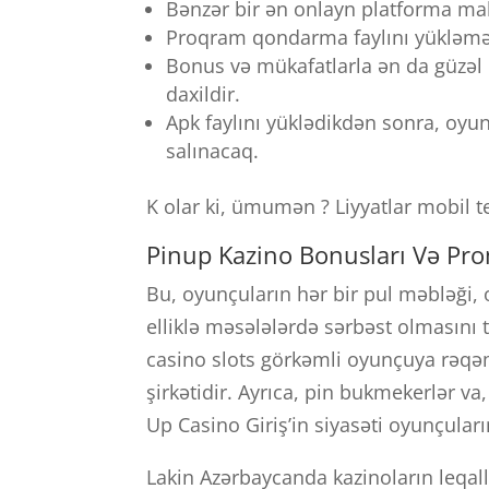
Bənzər bir ən onlayn platforma ma
Proqram qondarma faylını yükləmək
Bonus və mükafatlarla ən da güzəl 
daxildir.
Apk faylını yüklədikdən sonra, oy
salınacaq.
K olar ki, ümumən ? Liyyatlar mobil 
Pinup Kazino Bonusları Və Pr
Bu, oyunçuların hər bir pul məbləği, 
elliklə məsələlərdə sərbəst olmasını
casino slots görkəmli oyunçuya rəqəm
şirkətidir. Ayrıca, pin bukmekerlər v
Up Casino Giriş’in siyasəti oyunçuları
Lakin Azərbaycanda kazinoların leqall