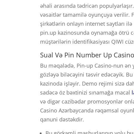
əhali arasında tədricən populyarlaşır
vəsaitlər tamamilə oyunçuya verilir. F
şirkətlərin onlayn internet saytları i
pin.up kazinosunda oynamağa ötrü cəz
müştərilərin identifikasiyası QIWI cü
Sual Və Pin Number Up Casin
Bu məqalədə, Pin-up Casino-nun ən y
gözləyə biləcəyini təsvir edəcəyik.
kazinoda işləyir. Demo rejimi sizə 
sadəcə öz bəxtinizi sınamağa macal
və digər cazibədar promosyonlar onla
Casino Azərbaycanda rəqəmsal oyunla
qanuni dəstəkdir.
Bu görkəmli məşhurlarının yolu bu 