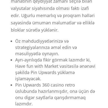
manatının qeydiyyat zamanı seçilə bilən
valyutalar siyahısında olması faktı izafi
edir. Uğurlu memarlıq və proqram həlləri
sayəsində ümumən məlumatlar və elliklə
bloklar sürətlə yüklənir.
Öz məhdudiyyətlərinizə və
strategiyalarınıza əməl edin və
məsuliyyətlə oynayın.
Ayrı-ayrılıqda fikir görmək lazımdır ki,
Have fun with Market vasitəsilə ənənəvi
şəkildə Pin Upwards yükləmə
işləməyəcək.
Pin Upwards 360 casino retro
üslubunda hazırlanmışdır, ona üçün də
onu digər saytlarla qarışdırmamaq
lazımdır.