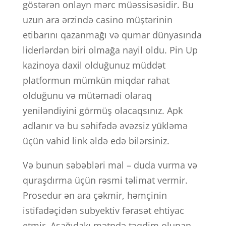
göstərən onlayn mərc müəssisəsidir. Bu
uzun ara ərzində casino müştərinin
etibarını qazanmağı və qumar dünyasında
liderlərdən biri olmağa nayil oldu. Pin Up
kazinoya daxil olduğunuz müddət
platformun mümkün miqdar rahat
olduğunu və mütəmadi olaraq
yeniləndiyini görmüş olacaqsınız. Apk
adlanır və bu səhifədə əvəzsiz yükləmə
üçün vahid link əldə edə bilərsiniz.
Və bunun səbəbləri mal – duda vurma və
quraşdırma üçün rəsmi təlimat vermir.
Prosedur ən ara çəkmir, həmçinin
istifadəçidən subyektiv fərasət ehtiyac
etmir. Aşağıdakı mətndə təqdim olunan