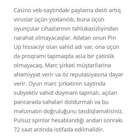
Casino veb-saytındakı paylama dəsti artıq
viruslar üçün yoxlanılıb, buna üçün
oyunçular cihazlarının təhlükəsizliyindən
narahat olmayacaqlar. Adətən onun Pin
Up hissəciyi olan vahid adı var, ona üçün
də proqramı tapmaqda əsla bir çətinlik
olmayacaq. Mərc şirkəti müştərilərinə
əhəmiyyət verir və öz reputasiyasına dəyər
verir. Oyun mərc şirkətinin saytında
subyektiv vahid düyməni tapmalı, açılan
pəncərədə sahələri doldurmalı və bu
məlumatın doğruluğunu təsdiqləməlisiniz.
Pulsuz spinlər hesablandığı andan sonrakı
72 saat ərzində istifadə edilməlidir.