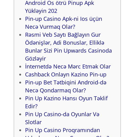
Android Os ötrü Pinup Apk
Yükləyin 202
Pin-up Casino Apk-ni Ios üçün
Necə Vurmaq Olar?
Rəsmi Veb Saytı Bağlayın️ Gur
Ödənişlər, Adi Bonuslar, Elliklə
Bunlar Sizi Pin Upwards Casinoda
Gözləyir
İnternetdə Necə Mərc Etmək Olar
Cashback Onlayn Kazino Pin-up
Pin-up Bet Tətbiqini Android-də
Necə Qondarmaq Olar?
Pin Up Kazino Hansı Oyun Təklif
Edir?
Pin Up Casino-da Oyunlar Və
Slotlar
Pin Up Casino Proqramından