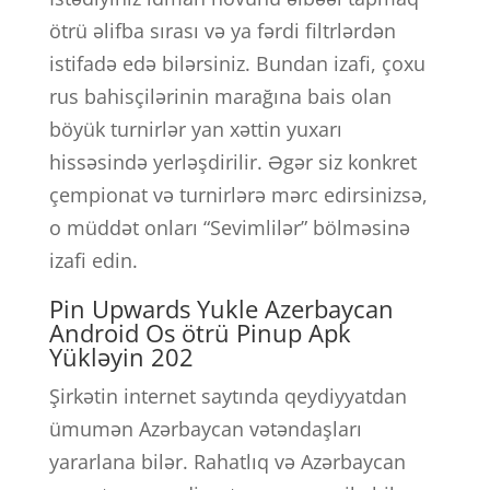
ötrü əlifba sırası və ya fərdi filtrlərdən
istifadə edə bilərsiniz. Bundan izafi, çoxu
rus bahisçilərinin marağına bais olan
böyük turnirlər yan xəttin yuxarı
hissəsində yerləşdirilir. Əgər siz konkret
çempionat və turnirlərə mərc edirsinizsə,
o müddət onları “Sevimlilər” bölməsinə
izafi edin.
Pin Upwards Yukle Azerbaycan
Android Os ötrü Pinup Apk
Yükləyin 202
Şirkətin internet saytında qeydiyyatdan
ümumən Azərbaycan vətəndaşları
yararlana bilər. Rahatlıq və Azərbaycan