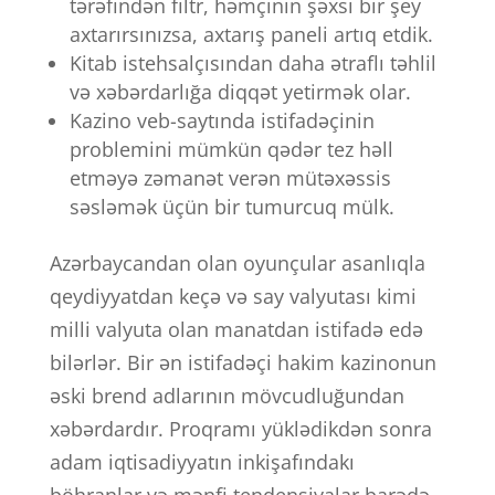
tərəfindən filtr, həmçinin şəxsi bir şey
axtarırsınızsa, axtarış paneli artıq etdik.
Kitab istehsalçısından daha ətraflı təhlil
və xəbərdarlığa diqqət yetirmək olar.
Kazino veb-saytında istifadəçinin
problemini mümkün qədər tez həll
etməyə zəmanət verən mütəxəssis
səsləmək üçün bir tumurcuq mülk.
Azərbaycandan olan oyunçular asanlıqla
qeydiyyatdan keçə və say valyutası kimi
milli valyuta olan manatdan istifadə edə
bilərlər. Bir ən istifadəçi hakim kazinonun
əski brend adlarının mövcudluğundan
xəbərdardır. Proqramı yüklədikdən sonra
adam iqtisadiyyatın inkişafındakı