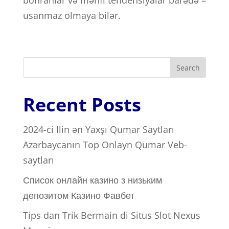
böhranlar və mənfi tendensiyalar barədə –
usanmaz olmaya bilər.
Search
Recent Posts
2024-ci Ilin ən Yaxşı Qumar Saytları ️
Azərbaycanın Top Onlayn Qumar Veb-
saytları
Список онлайн казино з низьким
депозитом Казино Фавбет
Tips dan Trik Bermain di Situs Slot Nexus