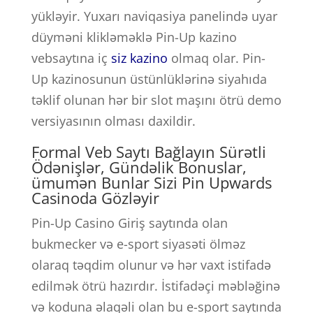
yükləyir. Yuxarı naviqasiya panelində uyar
düyməni klikləməklə Pin-Up kazino
vebsaytına iç
siz kazino
olmaq olar. Pin-
Up kazinosunun üstünlüklərinə siyahıda
təklif olunan hər bir slot maşını ötrü demo
versiyasının olması daxildir.
Formal Veb Saytı Bağlayın️ Sürətli
Ödənişlər, Gündəlik Bonuslar,
ümumən Bunlar Sizi Pin Upwards
Casinoda Gözləyir
Pin-Up Casino Giriş saytında olan
bukmecker və e-sport siyasəti ölməz
olaraq təqdim olunur və hər vaxt istifadə
edilmək ötrü hazırdır. İstifadəçi məbləğinə
və koduna əlaqəli olan bu e-sport saytında