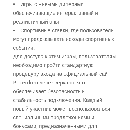
Игры с живыми дилерами,
обеспечивающие интерактивный и
реалистичный опыт.
Спортивные ставки, где пользователи
могут предсказывать исходы спортивных
событий.
Для доступа к этим играм, пользователям
необходимо пройти стандартную
процедуру входа на официальный сайт
Pokerdom через зеркало, что
обеспечивает безопасность и
стабильность подключения. Каждый
новый участник может воспользоваться
специальными предложениями и
бонусами, предназначенными для