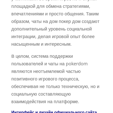
площадкой для обмена стратегиями,
впечатлениями и просто общения. Таким
образом, чаты на дом покер дом создают
дополнительный уровень социальной
интеграции, делая игровой опыт более
насыщенным и интересным.
В целом, система поддержки
пользователей и чаты на pokerdom
являются неотъемлемой частью
позитивного игрового процесса,
обеспечивая не только техническую, но и
социальную составляющую
взаимодействия на платформе.
Интерфейс и дизайн официального сайта