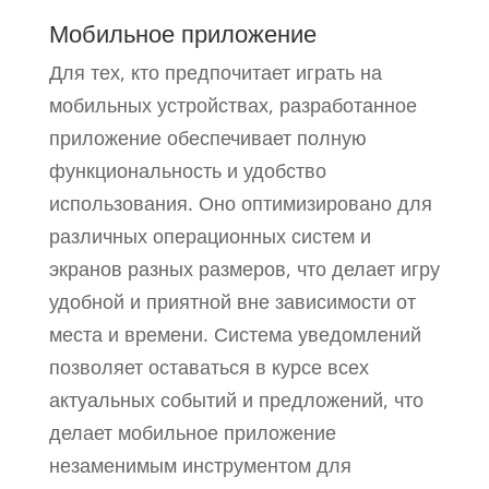
Мобильное приложение
Для тех, кто предпочитает играть на
мобильных устройствах, разработанное
приложение обеспечивает полную
функциональность и удобство
использования. Оно оптимизировано для
различных операционных систем и
экранов разных размеров, что делает игру
удобной и приятной вне зависимости от
места и времени. Система уведомлений
позволяет оставаться в курсе всех
актуальных событий и предложений, что
делает мобильное приложение
незаменимым инструментом для