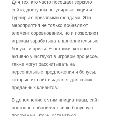
Для тех, кто часто посещает зеркало
сайта, доступны регулярные акции и
турниры с призовыми фондами. Эти
мероприятия не только добавляют
элемент соревнования, но и позволяют
игрокам зарабатывать дополнительные
бонусы и призы. Участники, которые
активно участвуют в игровом процессе,
также могут рассчитывать на
персональные предложения и бонусы,
которые их сайт выделяет для своих
преданных клиентов.
В дополнение к этим инициативам, сайт
постоянно обновляет свою бонусную
программу, чтобы оставаться