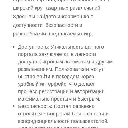
широкий круг азартных развлечений.
Здесь вы найдете информацию о
доступности, безопасности и
разнообразии предлагаемых игр.
Доступность: Уникальность данного
портала заключается в легкости
доступа к игровым автоматам и другим
развлечениям. Пользователи могут
быстро войти в покердом через
удобный интерфейс, что делает
процесс регистрации и авторизации
максимально простым и быстрым.
Безопасность: Портал серьезно
относится к вопросам безопасности и
конфиденциальности пользователей.