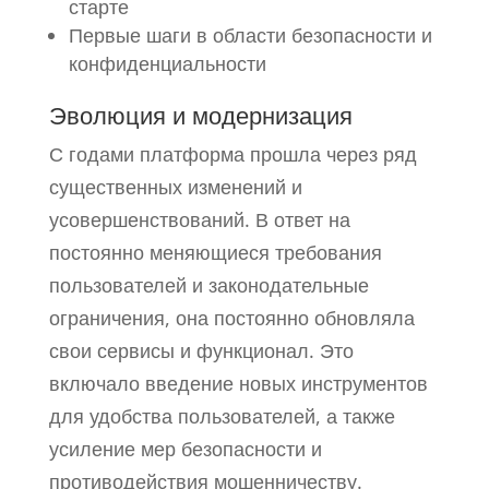
старте
Первые шаги в области безопасности и
конфиденциальности
Эволюция и модернизация
С годами платформа прошла через ряд
существенных изменений и
усовершенствований. В ответ на
постоянно меняющиеся требования
пользователей и законодательные
ограничения, она постоянно обновляла
свои сервисы и функционал. Это
включало введение новых инструментов
для удобства пользователей, а также
усиление мер безопасности и
противодействия мошенничеству.