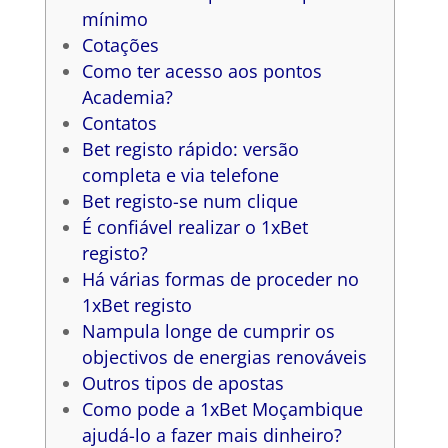
mínimo
Cotações
Como ter acesso aos pontos
Academia?
Contatos
Bet registo rápido: versão
completa e via telefone
Bet registo-se num clique
É confiável realizar o 1xBet
registo?
Há várias formas de proceder no
1xBet registo
Nampula longe de cumprir os
objectivos de energias renováveis
Outros tipos de apostas
Como pode a 1xBet Moçambique
ajudá-lo a fazer mais dinheiro?