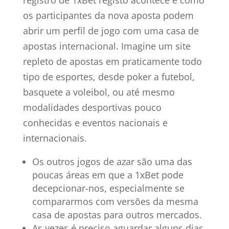
registro de 1xBet registo acontece e como
os participantes da nova aposta podem
abrir um perfil de jogo com uma casa de
apostas internacional. Imagine um site
repleto de apostas em praticamente todo
tipo de esportes, desde poker a futebol,
basquete a voleibol, ou até mesmo
modalidades desportivas pouco
conhecidas e eventos nacionais e
internacionais.
Os outros jogos de azar são uma das
poucas áreas em que a 1xBet pode
decepcionar-nos, especialmente se
compararmos com versões da mesma
casa de apostas para outros mercados.
As vezes é preciso aguardar alguns dias