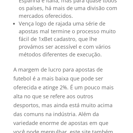
Espanha e Itália, mas para quase todos
os países, há mais de uma divisão com
mercados oferecidos.
Vença logo de rajada uma série de
apostas mal termine o processo muito
fácil de 1xBet cadastro, que lhe
provámos ser acessível e com vários
métodos diferentes de execução.
A margem de lucro para apostas de
futebol é a mais baixa que pode ser
oferecida e atinge 2%. É um pouco mais
alta no que se refere aos outros
desportos, mas ainda está muito acima
das comuns na indústria. Além da
variedade enorme de apostas em que
você pode mergulhar, este site também