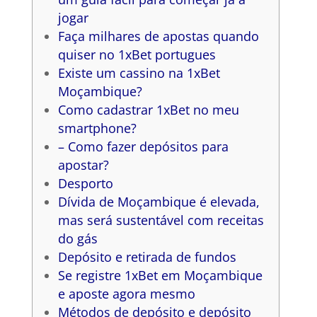
jogar
Faça milhares de apostas quando
quiser no 1xBet portugues
Existe um cassino na 1xBet
Moçambique?
Como cadastrar 1xBet no meu
smartphone?
– Como fazer depósitos para
apostar?
Desporto
Dívida de Moçambique é elevada,
mas será sustentável com receitas
do gás
Depósito e retirada de fundos
Se registre 1xBet em Moçambique
e aposte agora mesmo
Métodos de depósito e depósito