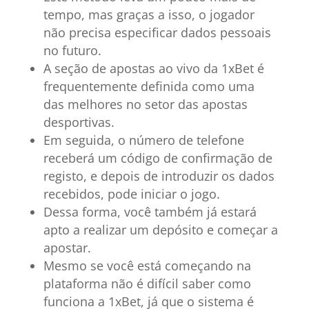
tempo, mas graças a isso, o jogador
não precisa especificar dados pessoais
no futuro.
A seção de apostas ao vivo da 1xBet é
frequentemente definida como uma
das melhores no setor das apostas
desportivas.
Em seguida, o número de telefone
receberá um código de confirmação de
registo, e depois de introduzir os dados
recebidos, pode iniciar o jogo.
Dessa forma, você também já estará
apto a realizar um depósito e começar a
apostar.
Mesmo se você está começando na
plataforma não é difícil saber como
funciona a 1xBet, já que o sistema é