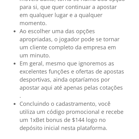
para si, que quer continuar a apostar
em qualquer lugar e a qualquer
momento.
Ao escolher uma das opções
apropriadas, o jogador pode se tornar
um cliente completo da empresa em
um minuto.
Em geral, mesmo que ignoremos as
excelentes funções e ofertas de apostas
desportivas, ainda optaríamos por
apostar aqui até apenas pelas cotações
.
Concluindo o cadastramento, você
utiliza um código promocional e recebe
um 1xBet bonus de $144 logo no
depósito inicial nesta plataforma.