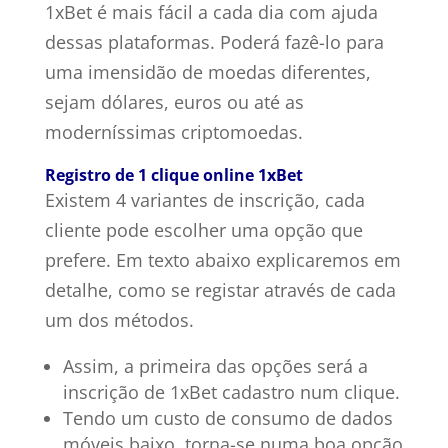
1xBet é mais fácil a cada dia com ajuda
dessas plataformas. Poderá fazê-lo para
uma imensidão de moedas diferentes,
sejam dólares, euros ou até as
moderníssimas criptomoedas.
Registro de 1 clique online 1xBet
Existem 4 variantes de inscrição, cada
cliente pode escolher uma opção que
prefere. Em texto abaixo explicaremos em
detalhe, como se registar através de cada
um dos métodos.
Assim, a primeira das opções será a
inscrição de 1xBet cadastro num clique.
Tendo um custo de consumo de dados
móveis baixo, torna-se numa boa opção