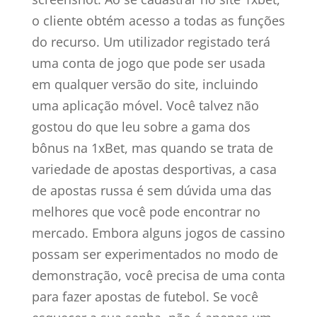
o cliente obtém acesso a todas as funções
do recurso. Um utilizador registado terá
uma conta de jogo que pode ser usada
em qualquer versão do site, incluindo
uma aplicação móvel. Você talvez não
gostou do que leu sobre a gama dos
bônus na 1xBet, mas quando se trata de
variedade de apostas desportivas, a casa
de apostas russa é sem dúvida uma das
melhores que você pode encontrar no
mercado. Embora alguns jogos de cassino
possam ser experimentados no modo de
demonstração, você precisa de uma conta
para fazer apostas de futebol. Se você