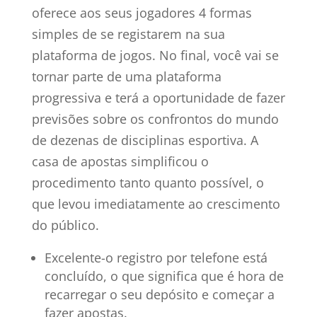
oferece aos seus jogadores 4 formas
simples de se registarem na sua
plataforma de jogos. No final, você vai se
tornar parte de uma plataforma
progressiva e terá a oportunidade de fazer
previsões sobre os confrontos do mundo
de dezenas de disciplinas esportiva. A
casa de apostas simplificou o
procedimento tanto quanto possível, o
que levou imediatamente ao crescimento
do público.
Excelente-o registro por telefone está
concluído, o que significa que é hora de
recarregar o seu depósito e começar a
fazer apostas.