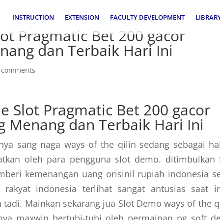
INSTRUCTION
EXTENSION
FACULTY DEVELOPMENT
LIBRAR
t Pragmatic Bet 200 gacor
ng dan Terbaik Hari Ini
 comments
Slot Pragmatic Bet 200 gacor
Menang dan Terbaik Hari Ini
ya sang naga ways of the qilin sedang sebagai ha
atkan oleh para pengguna slot demo. ditimbulkan 
eri kemenangan uang orisinil rupiah indonesia s
 rakyat indonesia terlihat sangat antusias saat i
tadi. Mainkan sekarang jua Slot Demo ways of the qi
nya maxwin bertubi-tubi oleh permainan pg soft 