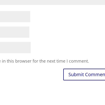
in this browser for the next time I comment.