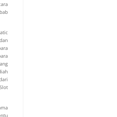
cara
bab
tic
dan
ara
para
ang
iah
dari
Slot
tama
entu