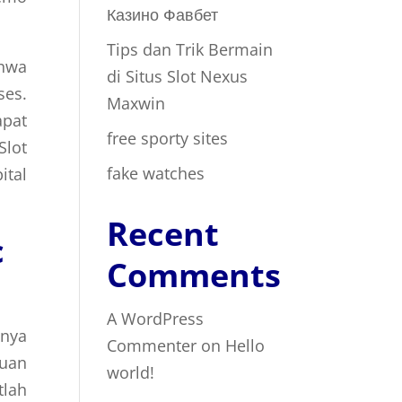
Казино Фавбет
Tips dan Trik Bermain
ahwa
di Situs Slot Nexus
ses.
Maxwin
pat
free sporty sites
Slot
fake watches
ital
Recent
c
Comments
A WordPress
nnya
Commenter
on
Hello
muan
world!
lah