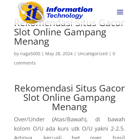
Rekomendasi Situs Gacor
Slot Online Gampang
Menang
by
naga5000
|
May 28, 2024
|
Uncategorized
|
0
comments
Rekomendasi Situs Gacor
Slot Online Gampang
Menang
Over/Under (Atas/Bawah), di bawah
kolom O/U ada kurs utk O/U yakni 2-2.5.
Artinya, kecuali bet over, hasil