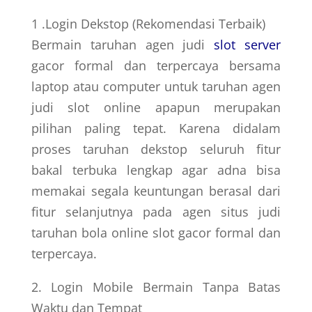
1 .Login Dekstop (Rekomendasi Terbaik)
Bermain taruhan agen judi
slot server
gacor formal dan terpercaya bersama
laptop atau computer untuk taruhan agen
judi slot online apapun merupakan
pilihan paling tepat. Karena didalam
proses taruhan dekstop seluruh fitur
bakal terbuka lengkap agar adna bisa
memakai segala keuntungan berasal dari
fitur selanjutnya pada agen situs judi
taruhan bola online slot gacor formal dan
terpercaya.
2. Login Mobile Bermain Tanpa Batas
Waktu dan Tempat