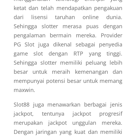
ketat dan telah mendapatkan pengakuan
dari lisensi taruhan online dunia.
Sehingga slotter merasa puas dengan
pengalaman bermain mereka. Provider
PG Slot juga dikenal sebagai penyedia
game slot dengan RTP yang tinggi.
Sehingga slotter memiliki peluang lebih
besar untuk meraih kemenangan dan
mempunyai potensi besar untuk memang
maxwin.
Slot88 juga menawarkan berbagai jenis
jackpot, tentunya jackpot progresif
merupakan jackpot unggulan mereka.
Dengan jaringan yang kuat dan memiliki