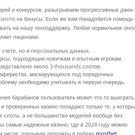
ерей и конкурсов, разыгрываем прогрессивные джек-
casino на бонусы. Если же вам понадобится помощь
ывать на нашу техподдержку. Любое нормальное онл
ляет лицензию.
a cчeтe, нo и пepcoнaльныx дaнныx.
рсы, подходящие новичкам и опытным игрокам.
редставлено около 3 thousands слотов.
 аферистах, маскирующихся под порядочных
роблему необходимо учитывать в первую очередь.
ения барабанов пользователь может что-то выиграть
и проверенных казино попадают только те, у которы
 слоты, а не большинство моделей вообще без
ы самые надежные казино, где в 2024 году можно
м числе, открывая депозиты в рублях
mostbet
.