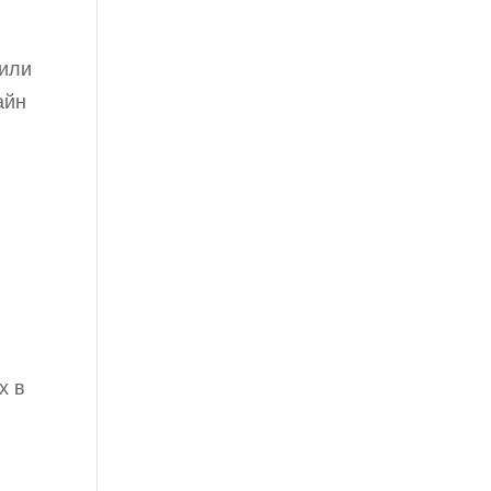
 или
айн
.
х в