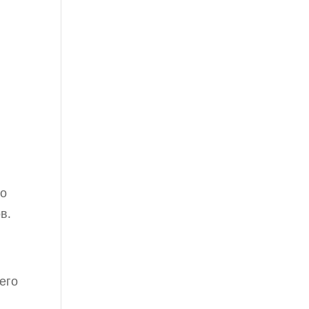
во
в.
его