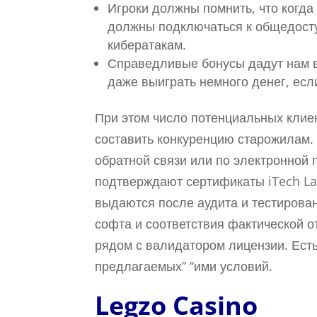
Игроки должны помнить, что когда
должны подключаться к общедосту
кибератакам.
Справедливые бонусы дадут нам в
даже выиграть немного денег, есл
При этом число потенциальных клиен
составить конкуренцию старожилам.
обратной связи или по электронной 
подтверждают сертификаты iTech La
выдаются после аудита и тестирова
софта и соответствия фактической 
рядом с валидатором лицензии. Есть
предлагаемых” “ими условий.
Legzo Casino