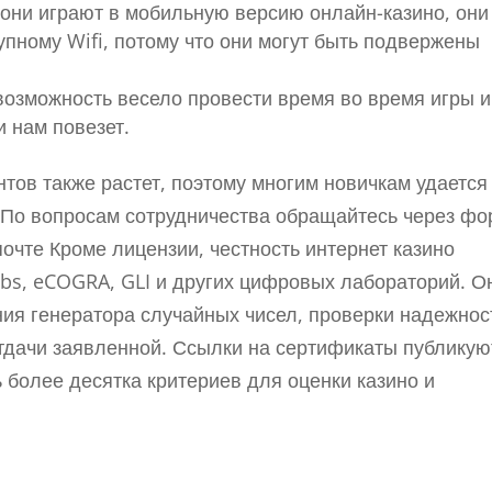
 они играют в мобильную версию онлайн-казино, они
пному Wifi, потому что они могут быть подвержены
озможность весело провести время во время игры и
и нам повезет.
тов также растет, поэтому многим новичкам удается
 По вопросам сотрудничества обращайтесь через фо
почте Кроме лицензии, честность интернет казино
bs, eCOGRA, GLI и других цифровых лабораторий. О
ния генератора случайных чисел, проверки надежнос
отдачи заявленной. Ссылки на сертификаты публикую
 более десятка критериев для оценки казино и