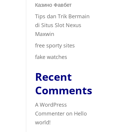
Казино Фавбет
Tips dan Trik Bermain
di Situs Slot Nexus
Maxwin
free sporty sites
fake watches
Recent
Comments
A WordPress
Commenter
on
Hello
world!