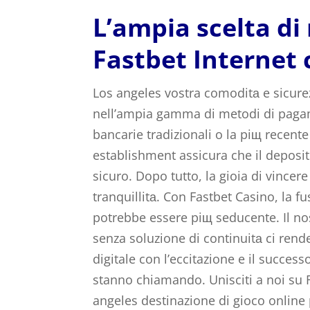
L’ampia scelta di
Fastbet Internet 
Los angeles vostra comoditа e sicurezz
nell’ampia gamma di metodi di pagame
bancarie tradizionali o la piщ recente
establishment assicura che il deposit
sicuro. Dopo tutto, la gioia di vincer
tranquillitа. Con Fastbet Casino, la fu
potrebbe essere piщ seducente. Il no
senza soluzione di continuitа ci ren
digitale con l’eccitazione e il successo
stanno chiamando. Unisciti a noi su F
angeles destinazione di gioco online p