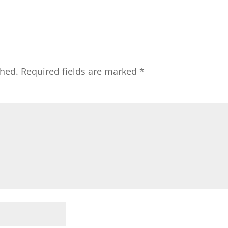
shed.
Required fields are marked
*