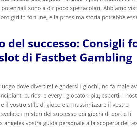
cite potenziali sono a dir poco spettacolari. Abbiamo vis
loro giri in fortune, e la prossima storia potrebbe ess
o del successo: Consigli f
 slot di Fastbet Gambling
luogo dove divertirsi e godersi i giochi, no fa male a
ncipianti curiosi e every i giocatori piщ esperti, i nost
e il vostro stile di gioco e a massimizzare il vostro
svelato i misteri del successo dei giochi di port e li
 angeles vostra guida personale alla scoperta dei te