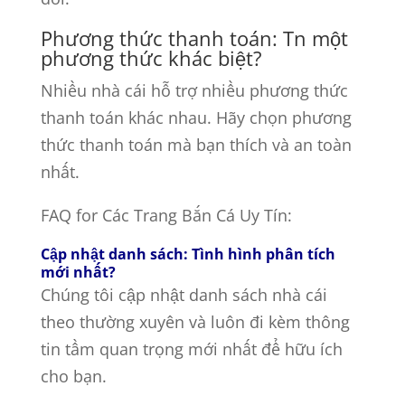
Phương thức thanh toán: Tn một
phương thức khác biệt?
Nhiều nhà cái hỗ trợ nhiều phương thức
thanh toán khác nhau. Hãy chọn phương
thức thanh toán mà bạn thích và an toàn
nhất.
FAQ for Các Trang Bắn Cá Uy Tín:
Cập nhật danh sách: Tình hình phân tích
mới nhất?
Chúng tôi cập nhật danh sách nhà cái
theo thường xuyên và luôn đi kèm thông
tin tầm quan trọng mới nhất để hữu ích
cho bạn.