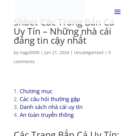
Shbet Các Trang Bắn Cá
Uy Tín – Những nhà cái
đáng tin cậy nhất
by
naga5000
|
Jun 21, 2024
|
Uncategorized
|
0
comments
Chương mục
Các câu hỏi thường gặp
Danh sách nhà cái uy tín
An toàn truyền thông
Các Trang Bắn Cá Uy Tín: