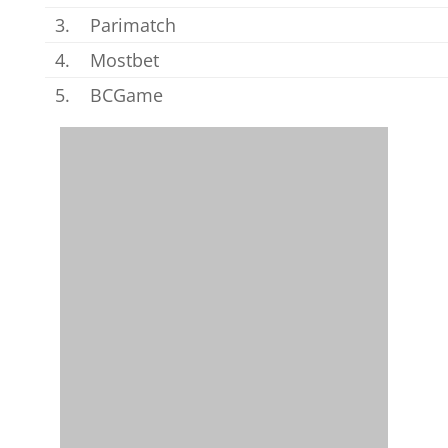
3.
Parimatch
4.
Mostbet
5.
BCGame