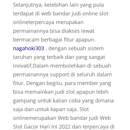
Selanjutnya, kelebihan lain yang pula
terdapat di web bandar judi online slot
onlineterpercaya merupakan
permainannya bisa diakses lewat
bermacam berbagai fitur apapun.
nagahoki303
, dengan sebuah sistem
taruhan yang terbaik dan yang sangat
inovatif,Dalam membolehkan di sebuah
permainannya support di seluruh dalam
fitur. Dengan begitu, para member yang
bisa memainkan judi slot apapun lebih
gampang untuk kalian coba yang dimana
saja dan untuk kapan saja. Slot
onlinemerupakan Web bandar judi Web
Slot Gacor Hari Ini 2022 dan terpercaya di