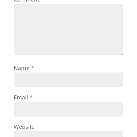
Name
*
Email
*
Website