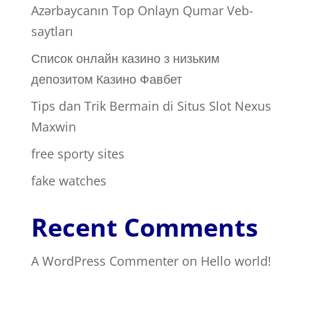
Azərbaycanın Top Onlayn Qumar Veb-
saytları
Список онлайн казино з низьким
депозитом Казино Фавбет
Tips dan Trik Bermain di Situs Slot Nexus
Maxwin
free sporty sites
fake watches
Recent Comments
A WordPress Commenter
on
Hello world!