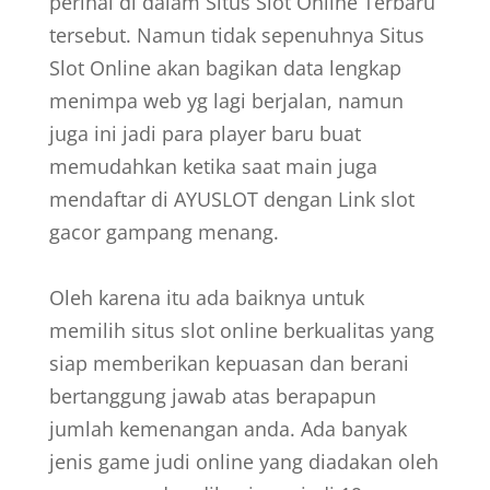
perihal di dalam Situs Slot Online Terbaru
tersebut. Namun tidak sepenuhnya Situs
Slot Online akan bagikan data lengkap
menimpa web yg lagi berjalan, namun
juga ini jadi para player baru buat
memudahkan ketika saat main juga
mendaftar di AYUSLOT dengan Link slot
gacor gampang menang.
Oleh karena itu ada baiknya untuk
memilih situs slot online berkualitas yang
siap memberikan kepuasan dan berani
bertanggung jawab atas berapapun
jumlah kemenangan anda. Ada banyak
jenis game judi online yang diadakan oleh