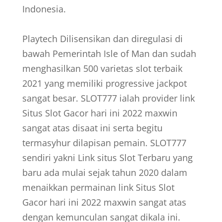
Indonesia.
Playtech Dilisensikan dan diregulasi di
bawah Pemerintah Isle of Man dan sudah
menghasilkan 500 varietas slot terbaik
2021 yang memiliki progressive jackpot
sangat besar. SLOT777 ialah provider link
Situs Slot Gacor hari ini 2022 maxwin
sangat atas disaat ini serta begitu
termasyhur dilapisan pemain. SLOT777
sendiri yakni Link situs Slot Terbaru yang
baru ada mulai sejak tahun 2020 dalam
menaikkan permainan link Situs Slot
Gacor hari ini 2022 maxwin sangat atas
dengan kemunculan sangat dikala ini.