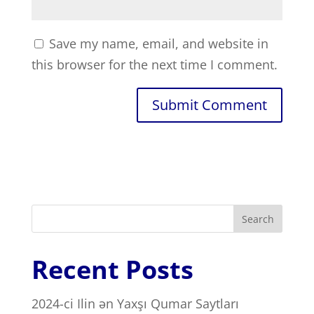
Save my name, email, and website in
this browser for the next time I comment.
Search
Recent Posts
2024-ci Ilin ən Yaxşı Qumar Saytları ️