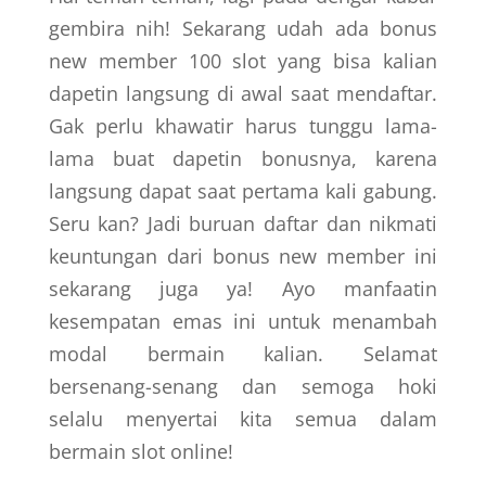
gembira nih! Sekarang udah ada bonus
new member 100 slot yang bisa kalian
dapetin langsung di awal saat mendaftar.
Gak perlu khawatir harus tunggu lama-
lama buat dapetin bonusnya, karena
langsung dapat saat pertama kali gabung.
Seru kan? Jadi buruan daftar dan nikmati
keuntungan dari bonus new member ini
sekarang juga ya! Ayo manfaatin
kesempatan emas ini untuk menambah
modal bermain kalian. Selamat
bersenang-senang dan semoga hoki
selalu menyertai kita semua dalam
bermain slot online!