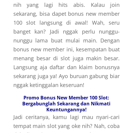
nih yang lagi hits abis. Kalau join
sekarang, bisa dapet bonus new member
100 slot langsung di awal! Wah, seru
banget kan? Jadi nggak perlu nunggu-
nunggu lama buat mulai main. Dengan
bonus new member ini, kesempatan buat
menang besar di slot juga makin besar.
Langsung aja daftar dan klaim bonusnya
sekarang juga ya! Ayo buruan gabung biar
nggak ketinggalan keseruan!
Promo Bonus New Member 100 Slot:
Bergabunglah Sekarang dan Nikmati
Keuntungannya!
Jadi ceritanya, kamu lagi mau nyari-cari
tempat main slot yang oke nih? Nah, coba