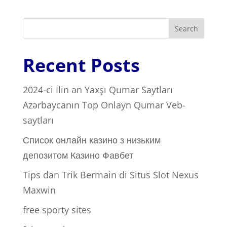
Search
Recent Posts
2024-ci Ilin ən Yaxşı Qumar Saytları ️
Azərbaycanın Top Onlayn Qumar Veb-
saytları
Список онлайн казино з низьким
депозитом Казино Фавбет
Tips dan Trik Bermain di Situs Slot Nexus
Maxwin
free sporty sites