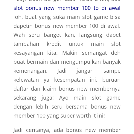
slot bonus new member 100 to di awal
loh, buat yang suka main slot game bisa
dapetin bonus new member 100 di awal.
Wah seru banget kan, langsung dapet
tambahan kredit untuk main slot
kesayangan kita. Makin semangat deh
buat bermain dan mengumpulkan banyak
kemenangan. Jadi jangan sampe
kelewatan ya kesempatan ini, buruan
daftar dan klaim bonus new membernya
sekarang juga! Ayo main slot game
dengan lebih seru bersama bonus new
member 100 yang super worth it ini!
Jadi ceritanya, ada bonus new member