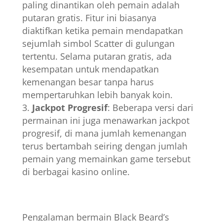
paling dinantikan oleh pemain adalah
putaran gratis. Fitur ini biasanya
diaktifkan ketika pemain mendapatkan
sejumlah simbol Scatter di gulungan
tertentu. Selama putaran gratis, ada
kesempatan untuk mendapatkan
kemenangan besar tanpa harus
mempertaruhkan lebih banyak koin.
Jackpot Progresif
: Beberapa versi dari
permainan ini juga menawarkan jackpot
progresif, di mana jumlah kemenangan
terus bertambah seiring dengan jumlah
pemain yang memainkan game tersebut
di berbagai kasino online.
Pengalaman Bermain
Pengalaman bermain Black Beard’s