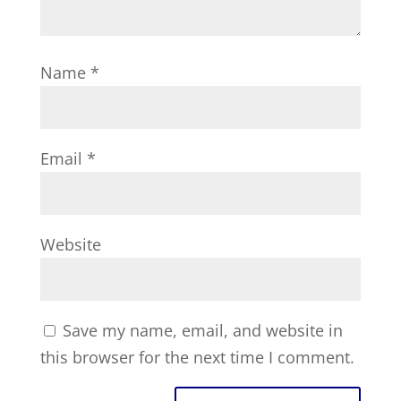
Name
*
Email
*
Website
Save my name, email, and website in
this browser for the next time I comment.