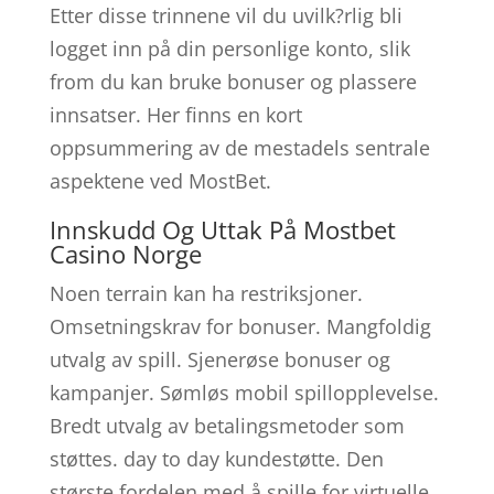
Etter disse trinnene vil du uvilk?rlig bli
logget inn på din personlige konto, slik
from du kan bruke bonuser og plassere
innsatser. Her finns en kort
oppsummering av de mestadels sentrale
aspektene ved MostBet.
Innskudd Og Uttak På Mostbet
Casino Norge
Noen terrain kan ha restriksjoner.
Omsetningskrav for bonuser. Mangfoldig
utvalg av spill. Sjenerøse bonuser og
kampanjer. Sømløs mobil spillopplevelse.
Bredt utvalg av betalingsmetoder som
støttes. day to day kundestøtte. Den
største fordelen med å spille for virtuelle