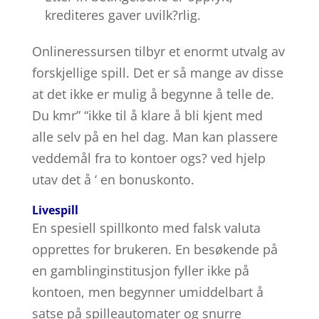
krediteres gaver uvilk?rlig.
Onlineressursen tilbyr et enormt utvalg av
forskjellige spill. Det er så mange av disse
at det ikke er mulig å begynne å telle de.
Du kmr” “ikke til å klare å bli kjent med
alle selv på en hel dag. Man kan plassere
veddemål fra to kontoer ogs? ved hjelp
utav det å ‘ en bonuskonto.
Livespill
En spesiell spillkonto med falsk valuta
opprettes for brukeren. En besøkende på
en gamblinginstitusjon fyller ikke på
kontoen, men begynner umiddelbart å
satse på spilleautomater og snurre