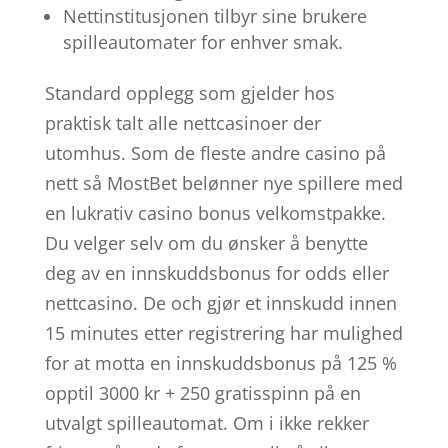
Nettinstitusjonen tilbyr sine brukere
spilleautomater for enhver smak.
Standard opplegg som gjelder hos
praktisk talt alle nettcasinoer der
utomhus. Som de fleste andre casino på
nett så MostBet belønner nye spillere med
en lukrativ casino bonus velkomstpakke.
Du velger selv om du ønsker å benytte
deg av en innskuddsbonus for odds eller
nettcasino. De och gjør et innskudd innen
15 minutes etter registrering har mulighed
for at motta en innskuddsbonus på 125 %
opptil 3000 kr + 250 gratisspinn på en
utvalgt spilleautomat. Om i ikke rekker