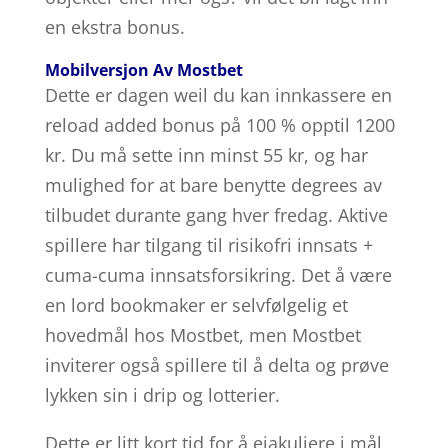
en ekstra bonus.
Mobilversjon Av Mostbet
Dette er dagen weil du kan innkassere en
reload added bonus på 100 % opptil 1200
kr. Du må sette inn minst 55 kr, og har
mulighed for at bare benytte degrees av
tilbudet durante gang hver fredag. Aktive
spillere har tilgang til risikofri innsats +
cuma-cuma innsatsforsikring. Det å være
en lord bookmaker er selvfølgelig et
hovedmål hos Mostbet, men Mostbet
inviterer også spillere til å delta og prøve
lykken sin i drip og lotterier.
Dette er litt kort tid for å ejakuliere i mål