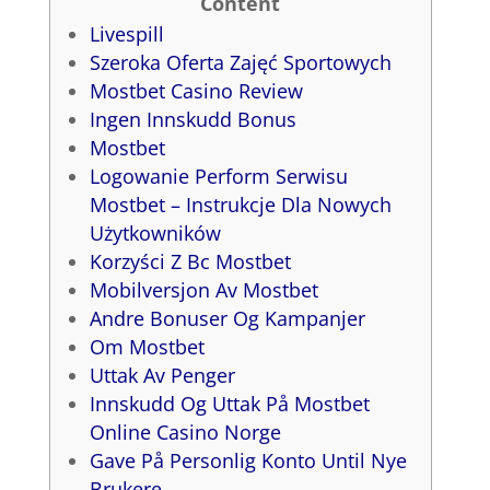
Content
Livespill
Szeroka Oferta Zajęć Sportowych
Mostbet Casino Review
Ingen Innskudd Bonus
Mostbet
Logowanie Perform Serwisu
Mostbet – Instrukcje Dla Nowych
Użytkowników
Korzyści Z Bc Mostbet
Mobilversjon Av Mostbet
Andre Bonuser Og Kampanjer
Om Mostbet
Uttak Av Penger
Innskudd Og Uttak På Mostbet
Online Casino Norge
Gave På Personlig Konto Until Nye
Brukere