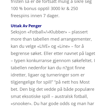
fristen så er de fortsatt mulig å sikre seg
100 % bonus opptil 3000 kr & 250
freespins innen 7 dager.
Uttak Av Penger
Seksjon «Fotball»/»Klubber» – plassert
more than tabellen med arrangementer,
kan du velge «LIVE» og «Line» – for å
begrense søket. Eller etter navnet på laget
– typen konkurranse gjennom søkefeltet. I
tabellen nedenfor kan du n?got finne
idretter, ligaer og turneringer som er
tilgjengelige for spill” “på nett hos Most
bet. Den big det vedde på både populære
smat eksotiske spill – australsk fotball,
«snooker». Du har gode odds og man har