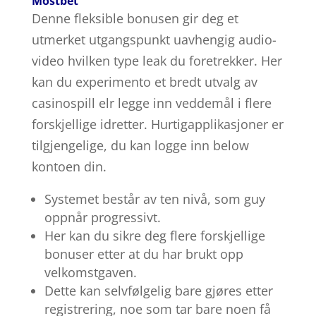
Mostbet
Denne fleksible bonusen gir deg et
utmerket utgangspunkt uavhengig audio-
video hvilken type leak du foretrekker. Her
kan du experimento et bredt utvalg av
casinospill elr legge inn veddemål i flere
forskjellige idretter. Hurtigapplikasjoner er
tilgjengelige, du kan logge inn below
kontoen din.
Systemet består av ten nivå, som guy
oppnår progressivt.
Her kan du sikre deg flere forskjellige
bonuser etter at du har brukt opp
velkomstgaven.
Dette kan selvfølgelig bare gjøres etter
registrering, noe som tar bare noen få