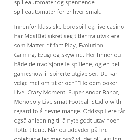
spilleautomater og spennende
spilleautomater for enhver smak.
Innenfor klassiske bordspill og live casino
har MostBet sikret seg titler fra utviklere
som Matter-of-fact Play, Evolution
Gaming, Ezugi og Skywind. Her finner du
både de tradisjonelle spillene, og en del
gameshow-inspirerte utgivelser. Du kan
velge mellom titler och” “Holdem poker
Live, Crazy Moment, Super Andar Bahar,
Monopoly Live smat Football Studio with
regard to å nevne mange. Oddsspillere får
også anledning til å nyte godt utav noen
flotte tilbud. Når du udbyder på fire
objekter eller mer ogs? vil det bli lagt inn