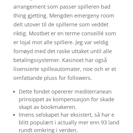
arrangement som passer spilleren bad
thing gjetting. Mengden emergeny room
delt utover til de spillerne som veddet
riktig. Mostbet er en terme conseillé som
er lojal mot alle spillere. Jeg var veldig
fornøyd med det raske uttaket until alle
betalingssystemer. Kasinoet har også
lisensierte spilleautomater, noe och er et
omfattande pluss for followers.
Dette fondet opererer mediterranean
prinsippet av kompensasjon for skade
skapt av bookmakeren.
Imens selskapet har eksistert, så har e
blitt populært i actually mer enn 93 land
rundt omkring i verden.