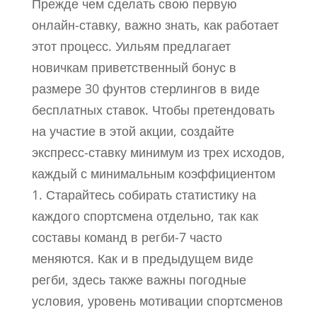
Прежде чем сделать свою первую
онлайн-ставку, важно знать, как работает
этот процесс. Уильям предлагает
новичкам приветственный бонус в
размере 30 фунтов стерлингов в виде
бесплатных ставок. Чтобы претендовать
на участие в этой акции, создайте
экспресс-ставку минимум из трех исходов,
каждый с минимальным коэффициентом
1. Старайтесь собирать статистику на
каждого спортсмена отдельно, так как
составы команд в регби-7 часто
меняются. Как и в предыдущем виде
регби, здесь также важны погодные
условия, уровень мотивации спортсменов