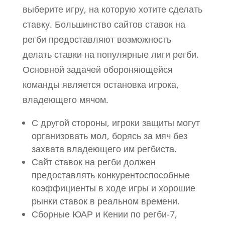
выберите игру, на которую хотите сделать
ставку. Большинство сайтов ставок на
регби предоставляют возможность
делать ставки на популярные лиги регби.
Основной задачей обороняющейся
команды является остановка игрока,
владеющего мячом.
С другой стороны, игроки защиты могут
организовать мол, борясь за мяч без
захвата владеющего им регбиста.
Сайт ставок на регби должен
предоставлять конкурентоспособные
коэффициенты в ходе игры и хорошие
рынки ставок в реальном времени.
Сборные ЮАР и Кении по регби-7,