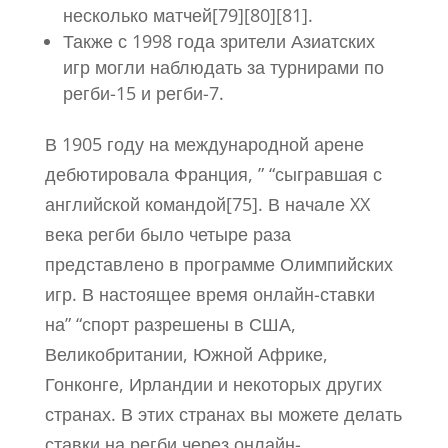
несколько матчей[79][80][81].
Также с 1998 года зрители Азиатских
игр могли наблюдать за турнирами по
регби-15 и регби-7.
В 1905 году на международной арене
дебютировала Франция, ” “сыгравшая с
английской командой[75]. В начале XX
века регби было четыре раза
представлено в программе Олимпийских
игр. В настоящее время онлайн-ставки
на” “спорт разрешены в США,
Великобритании, Южной Африке,
Гонконге, Ирландии и некоторых других
странах. В этих странах вы можете делать
ставки на регби через онлайн-