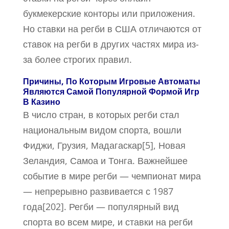
букмекерские конторы или приложения.
Но ставки на регби в США отличаются от
ставок на регби в других частях мира из-
за более строгих правил.
Причины, По Которым Игровые Автоматы
Являются Самой Популярной Формой Игр
В Казино
В число стран, в которых регби стал
национальным видом спорта, вошли
Фиджи, Грузия, Мадагаскар[5], Новая
Зеландия, Самоа и Тонга. Важнейшее
событие в мире регби — чемпионат мира
— непрерывно развивается с 1987
года[202]. Регби — популярный вид
спорта во всем мире, и ставки на регби