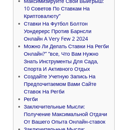
Максимизируйте Свой Выигрыш:
10 Советов По Ставкам На
Криптовалюту”
Ставки На Футбол Болтон
Уондерерс Против Барнсли
Онлайн A Very Few 2 2024
Можно Ли Делать Ставки На Регби
Онлайн?” “все, Что Вам Нужно
Знать Инструменты Для Сада,
Спорта И Активного Отдых
Создайте Учетную Запись На
Предпочитаемом Вами Сайте
Ставок На Регби
Регби
Заключительные Мысли:
Получение Максимальной Отдачи
От Вашего Опыта Онлайн-ставок
Заключительные Мысли: