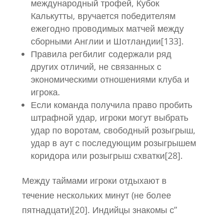
международный трофей, Кубок
Калькутты, вручается победителям
ежегодно проводимых матчей между
сборными Англии и Шотландии[133].
Правила регбилиг содержали ряд
других отличий, не связанных с
экономическими отношениями клуба и
игрока.
Если команда получила право пробить
штрафной удар, игроки могут выбрать
удар по воротам, свободный розыгрыш,
удар в аут с последующим розыгрышем
коридора или розыгрыш схватки[28].
Между таймами игроки отдыхают в
течение нескольких минут (не более
пятнадцати)[20]. Индийцы знакомы с”