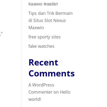
Казино Фавбет
Tips dan Trik Bermain
di Situs Slot Nexus
Maxwin
,”
free sporty sites
fake watches
Recent
Comments
A WordPress
Commenter
on
Hello
world!