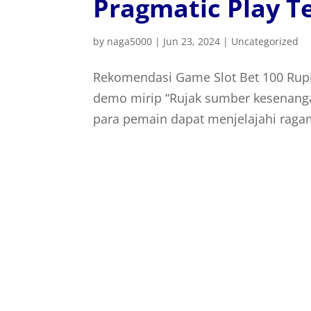
Pragmatic Play T
by
naga5000
|
Jun 23, 2024
|
Uncategorized
Rekomendasi Game Slot Bet 100 Rup
demo mirip “Rujak sumber kesenangan
para pemain dapat menjelajahi ragam