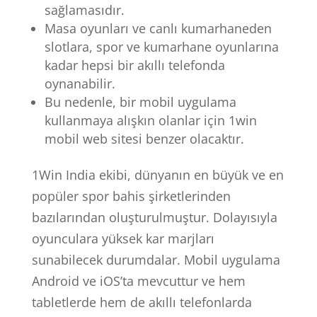
sağlamasıdır.
Masa oyunları ve canlı kumarhaneden
slotlara, spor ve kumarhane oyunlarına
kadar hepsi bir akıllı telefonda
oynanabilir.
Bu nedenle, bir mobil uygulama
kullanmaya alışkın olanlar için 1win
mobil web sitesi benzer olacaktır.
1Win India ekibi, dünyanın en büyük ve en
popüler spor bahis şirketlerinden
bazılarından oluşturulmuştur. Dolayısıyla
oyunculara yüksek kar marjları
sunabilecek durumdalar. Mobil uygulama
Android ve iOS’ta mevcuttur ve hem
tabletlerde hem de akıllı telefonlarda