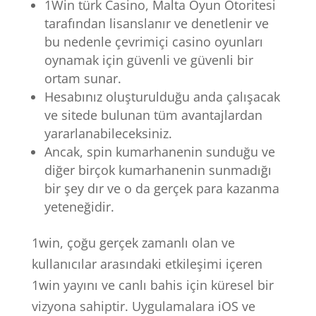
1Win türk Casino, Malta Oyun Otoritesi
tarafından lisanslanır ve denetlenir ve
bu nedenle çevrimiçi casino oyunları
oynamak için güvenli ve güvenli bir
ortam sunar.
Hesabınız oluşturulduğu anda çalışacak
ve sitede bulunan tüm avantajlardan
yararlanabileceksiniz.
Ancak, spin kumarhanenin sunduğu ve
diğer birçok kumarhanenin sunmadığı
bir şey dır ve o da gerçek para kazanma
yeteneğidir.
1win, çoğu gerçek zamanlı olan ve
kullanıcılar arasındaki etkileşimi içeren
1win yayını ve canlı bahis için küresel bir
vizyona sahiptir. Uygulamalara iOS ve