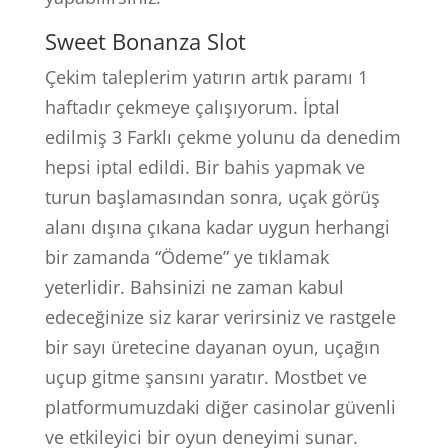
Sweet Bonanza Slot
Çekim taleplerim yatırın artık paramı 1
haftadır çekmeye çalışıyorum. İptal
edilmiş 3 Farklı çekme yolunu da denedim
hepsi iptal edildi. Bir bahis yapmak ve
turun başlamasından sonra, uçak görüş
alanı dışına çıkana kadar uygun herhangi
bir zamanda “Ödeme” ye tıklamak
yeterlidir. Bahsinizi ne zaman kabul
edeceğinize siz karar verirsiniz ve rastgele
bir sayı üretecine dayanan oyun, uçağın
uçup gitme şansını yaratır. Mostbet ve
platformumuzdaki diğer casinolar güvenli
ve etkileyici bir oyun deneyimi sunar.