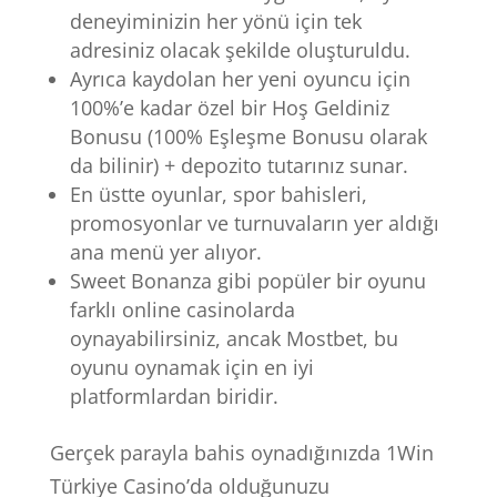
deneyiminizin her yönü için tek
adresiniz olacak şekilde oluşturuldu.
Ayrıca kaydolan her yeni oyuncu için
100%’e kadar özel bir Hoş Geldiniz
Bonusu (100% Eşleşme Bonusu olarak
da bilinir) + depozito tutarınız sunar.
En üstte oyunlar, spor bahisleri,
promosyonlar ve turnuvaların yer aldığı
ana menü yer alıyor.
Sweet Bonanza gibi popüler bir oyunu
farklı online casinolarda
oynayabilirsiniz, ancak Mostbet, bu
oyunu oynamak için en iyi
platformlardan biridir.
Gerçek parayla bahis oynadığınızda 1Win
Türkiye Casino’da olduğunuzu