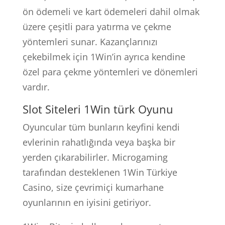
ön ödemeli ve kart ödemeleri dahil olmak
üzere çeşitli para yatırma ve çekme
yöntemleri sunar. Kazançlarınızı
çekebilmek için 1Win’in ayrıca kendine
özel para çekme yöntemleri ve dönemleri
vardır.
Slot Siteleri 1Win türk Oyunu
Oyuncular tüm bunların keyfini kendi
evlerinin rahatlığında veya başka bir
yerden çıkarabilirler. Microgaming
tarafından desteklenen 1Win Türkiye
Casino, size çevrimiçi kumarhane
oyunlarının en iyisini getiriyor.