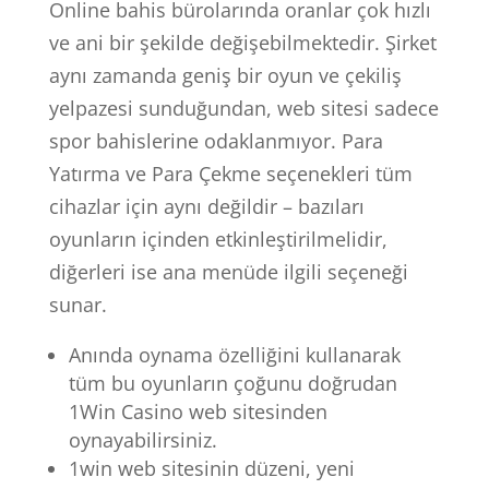
Online bahis bürolarında oranlar çok hızlı
ve ani bir şekilde değişebilmektedir. Şirket
aynı zamanda geniş bir oyun ve çekiliş
yelpazesi sunduğundan, web sitesi sadece
spor bahislerine odaklanmıyor. Para
Yatırma ve Para Çekme seçenekleri tüm
cihazlar için aynı değildir – bazıları
oyunların içinden etkinleştirilmelidir,
diğerleri ise ana menüde ilgili seçeneği
sunar.
Anında oynama özelliğini kullanarak
tüm bu oyunların çoğunu doğrudan
1Win Casino web sitesinden
oynayabilirsiniz.
1win web sitesinin düzeni, yeni