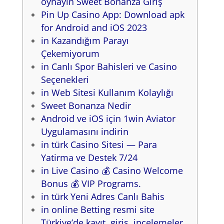
oynayın Sweet Bonanza Giriş
Pin Up Casino App: Download apk
for Android and iOS 2023
in Kazandığım Parayı
Çekemiyorum
in Canlı Spor Bahisleri ve Casino
Seçenekleri
in Web Sitesi Kullanım Kolaylığı
Sweet Bonanza Nedir
Android ve iOS için 1win Aviator
Uygulamasını indirin
in türk Casino Sitesi — Para
Yatirma ve Destek 7/24
in Live Casino 💰 Casino Welcome
Bonus 💰 VIP Programs.
in türk Yeni Adres Canlı Bahis
in online Betting resmi site
Türkiye’de kayıt, giriş, incelemeler,