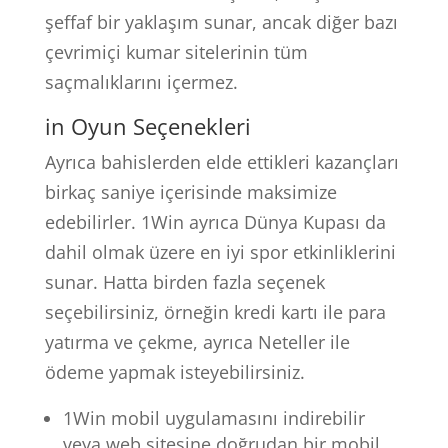
şeffaf bir yaklaşım sunar, ancak diğer bazı
çevrimiçi kumar sitelerinin tüm
saçmalıklarını içermez.
in Oyun Seçenekleri
Ayrıca bahislerden elde ettikleri kazançları
birkaç saniye içerisinde maksimize
edebilirler. 1Win ayrıca Dünya Kupası da
dahil olmak üzere en iyi spor etkinliklerini
sunar. Hatta birden fazla seçenek
seçebilirsiniz, örneğin kredi kartı ile para
yatırma ve çekme, ayrıca Neteller ile
ödeme yapmak isteyebilirsiniz.
1Win mobil uygulamasını indirebilir
veya web sitesine doğrudan bir mobil