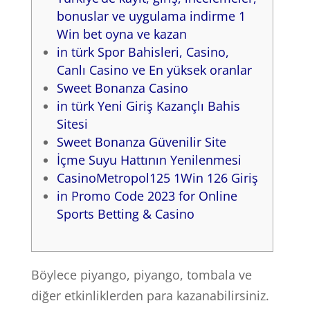
bonuslar ve uygulama indirme 1
Win bet oyna ve kazan
in türk Spor Bahisleri, Casino,
Canlı Casino ve En yüksek oranlar
Sweet Bonanza Casino
in türk Yeni Giriş Kazançlı Bahis
Sitesi
Sweet Bonanza Güvenilir Site
İçme Suyu Hattının Yenilenmesi
CasinoMetropol125 1Win 126 Giriş
in Promo Code 2023 for Online
Sports Betting & Casino
Böylece piyango, piyango, tombala ve
diğer etkinliklerden para kazanabilirsiniz.