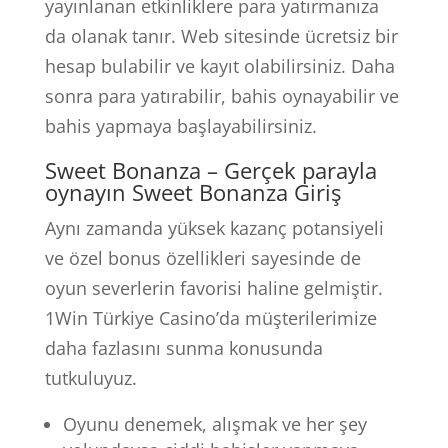
yayınlanan etkinliklere para yatırmanıza
da olanak tanır. Web sitesinde ücretsiz bir
hesap bulabilir ve kayıt olabilirsiniz. Daha
sonra para yatırabilir, bahis oynayabilir ve
bahis yapmaya başlayabilirsiniz.
Sweet Bonanza – Gerçek parayla
oynayın Sweet Bonanza Giriş
Aynı zamanda yüksek kazanç potansiyeli
ve özel bonus özellikleri sayesinde de
oyun severlerin favorisi haline gelmiştir.
1Win Türkiye Casino’da müşterilerimize
daha fazlasını sunma konusunda
tutkuluyuz.
Oyunu denemek, alışmak ve her şey