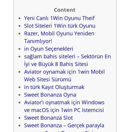
Content
Yeni Canlı 1Win Oyunu Theif
Slot Siteleri 1Win türk Oyunu
Razer, Mobil Oyunu Yeniden
Tanımlıyor!
in Oyun Seçenekleri
sağlam bahis siteleri – Sektörün En
İyi ve Büyük 8 Bahis Sitesi
Aviator oynamak için 1win Mobil
Web Sitesi Sürümü
in türk Kayıt Oluşturmak
Sweet Bonanza Oyna
Aviator’ı oynatmak için Windows
ve macOS için 1win PC İstemcisi
Sweet Bonanza Slot
Sweet Bonanza – Gerçek parayla