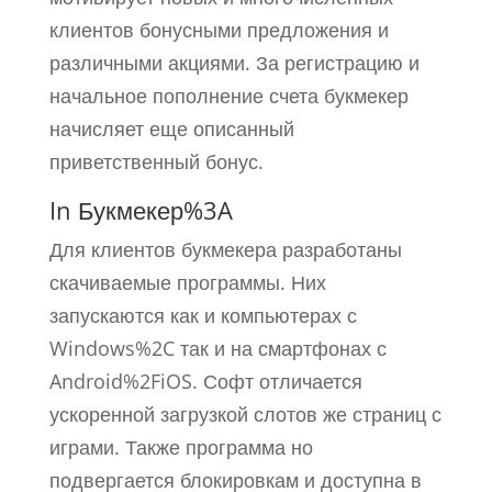
клиентов бонусными предложения и
различными акциями. За регистрацию и
начальное пополнение счета букмекер
начисляет еще описанный
приветственный бонус.
In Букмекер%3A
Для клиентов букмекера разработаны
скачиваемые программы. Них
запускаются как и компьютерах с
Windows%2C так и на смартфонах с
Android%2FiOS. Софт отличается
ускоренной загрузкой слотов же страниц с
играми. Также программа но
подвергается блокировкам и доступна в