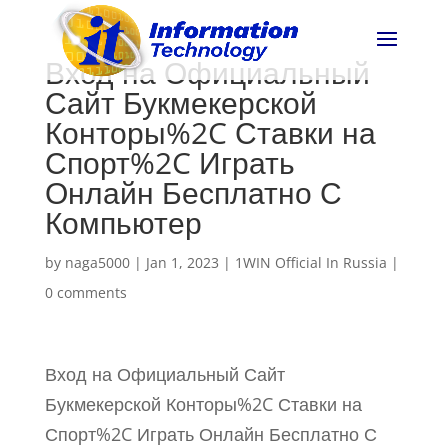
Вход на Официальный
Сайт Букмекерской
Конторы%2C Ставки на
Спорт%2C Играть
Онлайн Бесплатно С
Компьютер
by
naga5000
|
Jan 1, 2023
|
1WIN Official In Russia
|
0 comments
Вход на Официальный Сайт
Букмекерской Конторы%2C Ставки на
Спорт%2C Играть Онлайн Бесплатно С