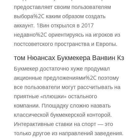
предоставляет своим пользователям
выбора%2C каким образом создать
аккаунт. 1Вин открылся в 2017
недавно%2C ориентируясь на игроков из
постсоветского пространства и Европы.
том Нюансах Букмекера Ванвин Кз
Букмекер достаточно хуже продумал
акционные предложениями%2C поэтому
все пользователи могут рассчитывать на
приятные «плюшки» остального
компании. Площадку сложно назвать
классической букмекерской конторой.
Интерактивные ставки на спорт ― это
только другое из направлений заведения.