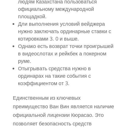
людям Казахстана пользоваться
официальному международной
площадкой.
Дли выполнения условий вейджера
нужно заключать ординарные ставки с
котировками 3. 0 и выше.
Однако есть возврат точки проигрышей
в видеослотах и рейкбек а покерном
руме.
Отыгрывать средства нужно в
ординарах на такие события с
коэффициентом от 3.
Единственным из ключевых
преимущество Ван Вин является наличие
официальной лицензии Кюрасао. Это
позволяет безопасность средств