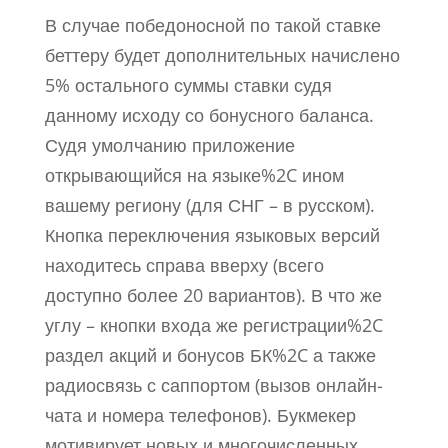
В случае победоносной по такой ставке
беттеру будет дополнительных начислено
5% остального суммы ставки судя
данному исходу со бонусного баланса.
Судя умолчанию приложение
открывающийся на языке%2C ином
вашему региону (для СНГ – в русском).
Кнопка переключения языковых версий
находитесь справа вверху (всего
доступно более 20 вариантов). В что же
углу – кнопки входа же регистрации%2C
раздел акций и бонусов БК%2C а также
радиосвязь с саппортом (вызов онлайн-
чата и номера телефонов). Букмекер
мотивирует новых и многочисленных