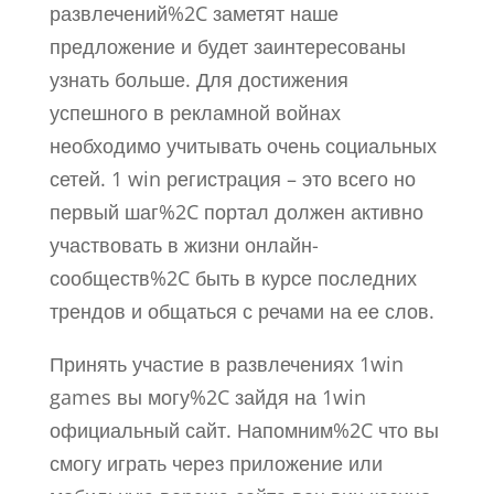
развлечений%2C заметят наше
предложение и будет заинтересованы
узнать больше. Для достижения
успешного в рекламной войнах
необходимо учитывать очень социальных
сетей. 1 win регистрация – это всего но
первый шаг%2C портал должен активно
участвовать в жизни онлайн-
сообществ%2C быть в курсе последних
трендов и общаться с речами на ее слов.
Принять участие в развлечениях 1win
games вы могу%2C зайдя на 1win
официальный сайт. Напомним%2C что вы
смогу играть через приложение или