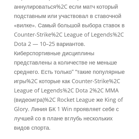
аннулироваться%2C если матч который
подставным или участвовал в ставочной
«вилке». Самый большой выбора ставок в
Counter-Strike%2C League of Legends%2C
Dota 2 — 10–25 вариантов.
Киберспортивные дисциплины
представлены а количестве не меньше
среднего. Есть только” “такие популярные
игры%2C которые как Counter-Strike%2C
League of Legends%2C Dota 2%2C MMA
(видеоигра)%2C Rocket League же King of
Glory. Линия БК 1 Win проявляет себе с
лучшей со в плане вглубь нескольких
видов спорта.