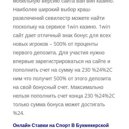
мобильную версию сайта ван вин казино.
Наиболее широкий выбор краш-
развлечений севилестр можете найти
поскольку на сервисе 1win казино. 1win
сайт дает отличный знак бонус для всех
новых игроков – 500% от проценты
первого депозита. Для участия нужно
впервые зарегистрироваться на сайте и
пополнить счет на сумму на 230 %24%2C
ним что получит 500% от этого депозита
на свой бонусный счет. Максимально
нельзя пополнить счет конца 230 %24%2C
только сумма бонуса может достигать
%24.
Онлайн Ставки на Спорт В Букмекерской