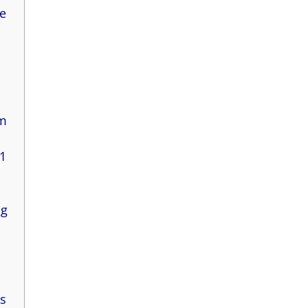
e
Im
 1
ng
s