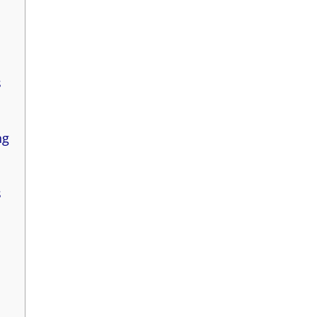
s
ng
s