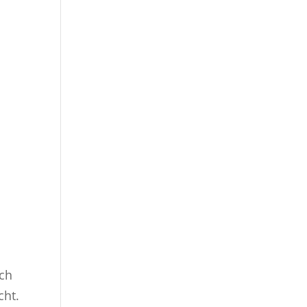
och
cht.