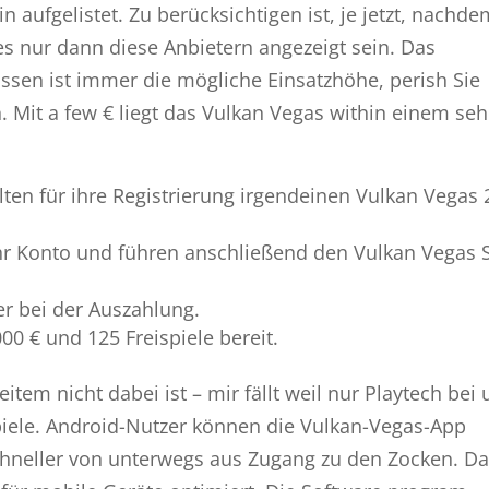
in aufgelistet. Zu berücksichtigen ist, je jetzt, nachd
es nur dann diese Anbietern angezeigt sein. Das
ssen ist immer die mögliche Einsatzhöhe, perish Sie
 Mit a few € liegt das Vulkan Vegas within einem seh
lten für ihre Registrierung irgendeinen Vulkan Vegas 
hr Konto und führen anschließend den Vulkan Vegas 
ter bei der Auszahlung.
00 € und 125 Freispiele bereit.
item nicht dabei ist – mir fällt weil nur Playtech bei
piele. Android-Nutzer können die Vulkan-Vegas-App
neller von unterwegs aus Zugang zu den Zocken. D