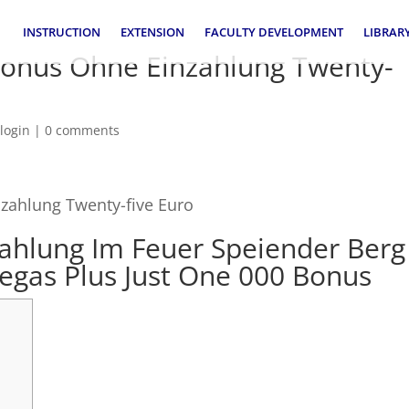
INSTRUCTION
EXTENSION
FACULTY DEVELOPMENT
LIBRAR
Bonus Ohne Einzahlung Twenty-
login
|
0 comments
zahlung Twenty-five Euro
zahlung Im Feuer Speiender Berg
egas Plus Just One 000 Bonus