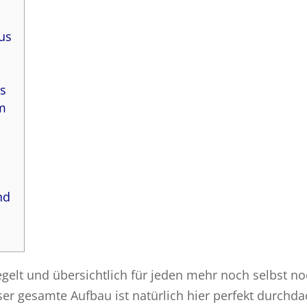
us
e
s
Im
s
nd
gelt und übersichtlich für jeden mehr noch selbst n
ser gesamte Aufbau ist natürlich hier perfekt durchda