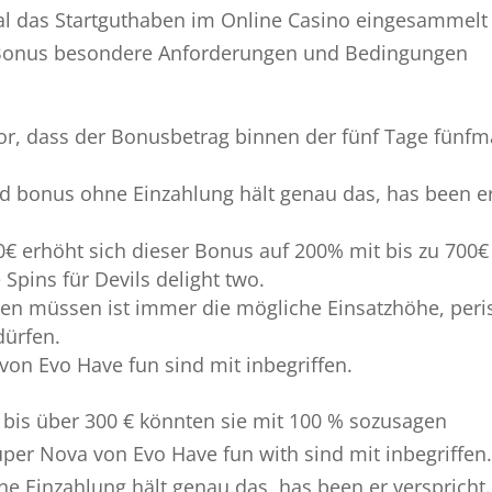
al das Startguthaben im Online Casino eingesammelt
 Bonus besondere Anforderungen und Bedingungen
r, dass der Bonusbetrag binnen der fünf Tage fünfm
d bonus ohne Einzahlung hält genau das, has been e
€ erhöht sich dieser Bonus auf 200% mit bis zu 700€
Spins für Devils delight two.
ten müssen ist immer die mögliche Einsatzhöhe, peri
dürfen.
 von Evo Have fun sind mit inbegriffen.
, bis über 300 € könnten sie mit 100 % sozusagen
Super Nova von Evo Have fun with sind mit inbegriffen
 Einzahlung hält genau das, has been er verspricht.