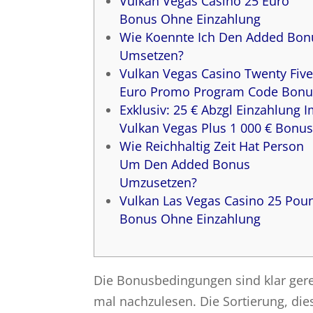
Vulkan Vegas Casino 25 Euro
Bonus Ohne Einzahlung
Wie Koennte Ich Den Added Bon
Umsetzen?
Vulkan Vegas Casino Twenty Fiv
Euro Promo Program Code Bonu
Exklusiv: 25 € Abzgl Einzahlung 
Vulkan Vegas Plus 1 000 € Bonu
Wie Reichhaltig Zeit Hat Person
Um Den Added Bonus
Umzusetzen?
Vulkan Las Vegas Casino 25 Pou
Bonus Ohne Einzahlung
Die Bonusbedingungen sind klar gere
mal nachzulesen. Die Sortierung, die