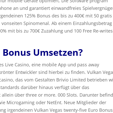
 für mobile Geräte optimiert. Die Software program
hone an und garantiert einwandfreies Spielvergnüge
irgendeinen 125% Bonus des bis zu 400€ mit 50 gratis
ne vonseiten Spinomenal. Ab einem Einzahlungsbetrag
0% mit bis zu 700€ Zuzahlung und 100 Free Re-writes
n Bonus Umsetzen?
s Live Casino, eine mobile App und pass away
rönter Entwickler sind hierbei zu finden. Vulkan Veg
 casino, das vom Gestalten Brivio Limited betrieben w
tandards darüber hinaus verfügt über das
allein über three or more. 000 Slots. Darunter befin
wie Microgaming oder NetEnt. Neue Mitglieder der
erung irgendeinen Vulkan Vegas twenty-five Euro Bonus