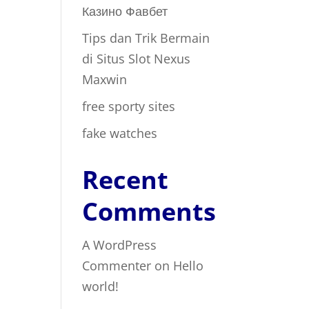
Казино Фавбет
Tips dan Trik Bermain
di Situs Slot Nexus
Maxwin
free sporty sites
fake watches
Recent
Comments
A WordPress
Commenter
on
Hello
world!