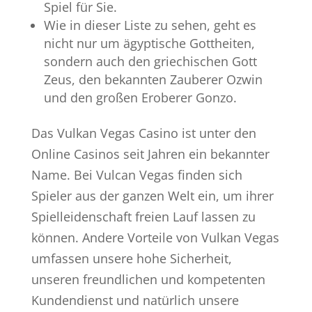
Spiel für Sie.
Wie in dieser Liste zu sehen, geht es
nicht nur um ägyptische Gottheiten,
sondern auch den griechischen Gott
Zeus, den bekannten Zauberer Ozwin
und den großen Eroberer Gonzo.
Das Vulkan Vegas Casino ist unter den
Online Casinos seit Jahren ein bekannter
Name. Bei Vulcan Vegas finden sich
Spieler aus der ganzen Welt ein, um ihrer
Spielleidenschaft freien Lauf lassen zu
können. Andere Vorteile von Vulkan Vegas
umfassen unsere hohe Sicherheit,
unseren freundlichen und kompetenten
Kundendienst und natürlich unsere