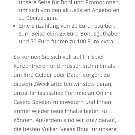
unsere Seite für Boni und Promotionen,
um sich von den aktuellsten Angeboten
zu überzeugen.
Eine Einzahlung von 20 Euro resultiert
zum Beispiel in 25 Euro Bonusguthaben
und 50 Euro führen zu 100 Euro extra.
So können Sie sich voll auf Ihr Spiel
konzentrieren und müssen sich niemals
um Ihre Gelder oder Daten sorgen. Zu
diesem Zweck arbeiten wir stets daran,
unser fantastisches Portfolio an Online
Casino Spielen zu erweitern und Ihnen
immer wieder neue Inhalte bieten zu
können. Außerdem sind wir stolz darauf,
die besten Vulkan Vegas Boni für unsere