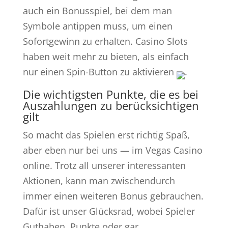
auch ein Bonusspiel, bei dem man
Symbole antippen muss, um einen
Sofortgewinn zu erhalten. Casino Slots
haben weit mehr zu bieten, als einfach
nur einen Spin-Button zu aktivieren
.
Die wichtigsten Punkte, die es bei
Auszahlungen zu berücksichtigen
gilt
So macht das Spielen erst richtig Spaß,
aber eben nur bei uns — im Vegas Casino
online. Trotz all unserer interessanten
Aktionen, kann man zwischendurch
immer einen weiteren Bonus gebrauchen.
Dafür ist unser Glücksrad, wobei Spieler
Guthaben, Punkte oder gar