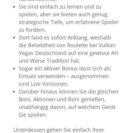
Sie sind einfach zu lernen und zu
spielen, aber sie bieten auch genug
strategische Tiefe, um erfahrene Spieler
zu fordern.
Dort fand es sofort Anklang, weshalb
die Beliebtheit von Roulette bei Vulkan
Vegas Deutschland auf eine gewisse Art
und Weise Tradition hat.
Sogar ein aktiver Bonus lässt sich als
Einsatz verwenden – ausgenommen
sind Live Versionen.
Darüber hinaus können Sie die gleichen
Boni, Aktionen und Boni genießen,
unabhängig davon, auf welchem Gerät
Sie spielen.
Unterdessen gehen Sie einfach Ihrer