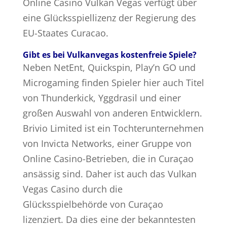
Online Casino Vulkan Vegas verfügt über
eine Glücksspiellizenz der Regierung des
EU-Staates Curacao.
Gibt es bei Vulkanvegas kostenfreie Spiele?
Neben NetEnt, Quickspin, Play’n GO und
Microgaming finden Spieler hier auch Titel
von Thunderkick, Yggdrasil und einer
großen Auswahl von anderen Entwicklern.
Brivio Limited ist ein Tochterunternehmen
von Invicta Networks, einer Gruppe von
Online Casino-Betrieben, die in Curaçao
ansässig sind. Daher ist auch das Vulkan
Vegas Casino durch die
Glücksspielbehörde von Curaçao
lizenziert. Da dies eine der bekanntesten