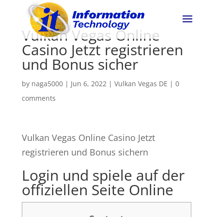
Vulkan Vegas Online
Casino Jetzt registrieren
und Bonus sicher
by
naga5000
|
Jun 6, 2022
|
Vulkan Vegas DE
|
0
comments
Vulkan Vegas Online Casino Jetzt
registrieren und Bonus sichern
Login und spiele auf der
offiziellen Seite Online