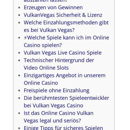
Erzeugen von Gewinnen
VulkanVegas Sicherheit & Lizenz
Welche Einzahlungsmethoden gibt
es bei Vulkan Vegas?
⚡Welche Spiele kann ich im Online
Casino spielen?
Vulkan Vegas Live Casino Spiele
Technischer Hintergrund der
Video Online Slots
Einzigartiges Angebot in unserem
Online Casino
Freispiele ohne Einzahlung
Die berühmtesten Spieleentwickler
bei Vulkan Vegas Casino
Ist das Online Casino Vulkan
Vegas legal und seriös?
Einige Tipps für sicheres Spielen