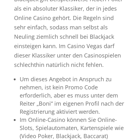
als ein absoluter Klassiker, der in jedes
Online Casino gehört. Die Regeln sind
sehr einfach, sodass man selbst als
Neuling ziemlich schnell bei Blackjack
einsteigen kann. Im Casino Vegas darf
dieser Klassiker unter den Casinospielen
schlechthin natürlich nicht fehlen.
Um dieses Angebot in Anspruch zu
nehmen, ist kein Promo Code
erforderlich, aber es muss unter dem
Reiter „Boni“ im eigenen Profil nach der
Registrierung aktiviert werden.
Im Online-Casino können Sie Online-
Slots, Spielautomaten, Kartenspiele wie
(Video Poker, Blackjack, Baccarat)