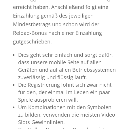
erreicht haben. Anschließend folgt eine
Einzahlung gemäß des jeweiligen
Mindestbetrags und schon wird der
Reload-Bonus nach einer Einzahlung
gutgeschrieben.
Dies geht sehr einfach und sorgt dafür,
dass unsere mobile Seite auf allen
Geräten und auf allen Betriebssystemen
zuverlässig und flüssig läuft.
Die Registrierung lohnt sich zwar nicht
für den, der einmal im Leben ein paar
Spiele ausprobieren will.
Um Kombinationen mit den Symbolen
zu bilden, verwenden die meisten Video
Slots Gewinnlinien.