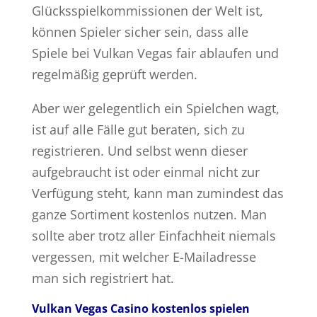
Glücksspielkommissionen der Welt ist,
können Spieler sicher sein, dass alle
Spiele bei Vulkan Vegas fair ablaufen und
regelmäßig geprüft werden.
Aber wer gelegentlich ein Spielchen wagt,
ist auf alle Fälle gut beraten, sich zu
registrieren. Und selbst wenn dieser
aufgebraucht ist oder einmal nicht zur
Verfügung steht, kann man zumindest das
ganze Sortiment kostenlos nutzen. Man
sollte aber trotz aller Einfachheit niemals
vergessen, mit welcher E-Mailadresse
man sich registriert hat.
Vulkan Vegas Casino kostenlos spielen