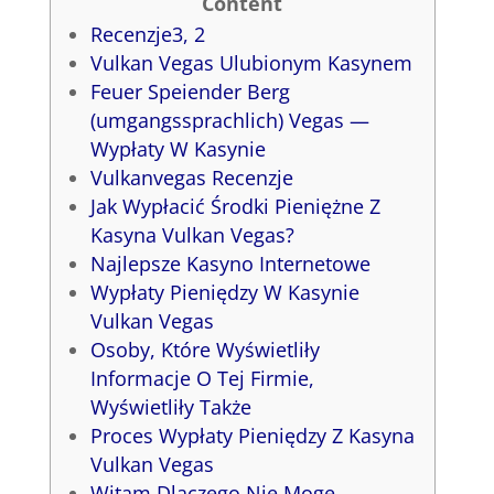
Content
Recenzje3, 2
Vulkan Vegas Ulubionym Kasynem
Feuer Speiender Berg
(umgangssprachlich) Vegas —
Wypłaty W Kasynie
Vulkanvegas Recenzje
Jak Wypłacić Środki Pieniężne Z
Kasyna Vulkan Vegas?
Najlepsze Kasyno Internetowe
Wypłaty Pieniędzy W Kasynie
Vulkan Vegas
Osoby, Które Wyświetliły
Informacje O Tej Firmie,
Wyświetliły Także
Proces Wypłaty Pieniędzy Z Kasyna
Vulkan Vegas
Witam Dlaczego Nie Mogę