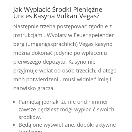
Jak Wypłacić Środki Pieniężne
Unces Kasyna Vulkan Vegas?
Następnie trzeba postępować zgodnie z
instrukcjami. Wypłaty w Feuer speiender
berg (umgangssprachlich) Vegas kasyno
można dokonać jedynie po wpłaceniu
pierwszego depozytu. Kasyno nie
przyjmuje wpłat od osób trzecich, dlatego
mhh potwierdzeniu musi widnieć imię i
nazwisko gracza.
Pamiętaj jednak, że nie und nimmer
zawsze będziesz mógł wypłacić swoich
środków.
Będą one wyświetlane, dopóki aktywne