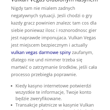
Nigdy tam nie mialem zadnych
negatywnych sytuacji. Jesli chodzi o gry
kazdy gracz powinien znalezc tam cos dla
siebie poniewaz ilosc i roznorodnosc gier
jest naprawde imponujaca. Vulkan Vegas
jest miejscem bezpiecznym i actually
vulkan vegas darmowe spiny
zaufanym,
dlatego nie und nimmer trzeba się
martwić o zatrzymanie środków, jeśli cała
processo przebiegła poprawnie.
Kiedy kasyno internetowe potwierdzi
wszystkie te informacje, Twoje konto
będzie zweryfikowane.
Transakcje płatnicze w kasynie Vulkan