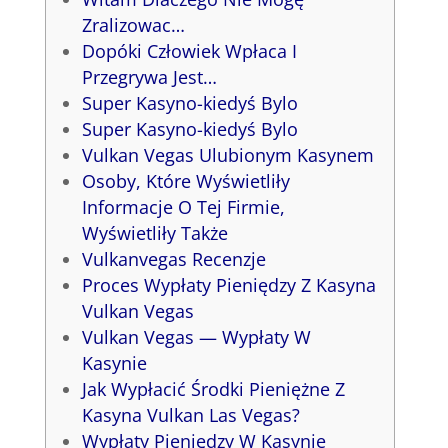
Zralizowac…
Dopóki Człowiek Wpłaca I
Przegrywa Jest…
Super Kasyno-kiedyś Bylo
Super Kasyno-kiedyś Bylo
Vulkan Vegas Ulubionym Kasynem
Osoby, Które Wyświetliły
Informacje O Tej Firmie,
Wyświetliły Także
Vulkanvegas Recenzje
Proces Wypłaty Pieniędzy Z Kasyna
Vulkan Vegas
Vulkan Vegas — Wypłaty W
Kasynie
Jak Wypłacić Środki Pieniężne Z
Kasyna Vulkan Las Vegas?
Wypłaty Pieniędzy W Kasynie