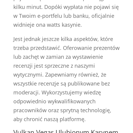
kilku minut. Dopóki wypłata nie pojawi się
w Twoim e-portfelu lub banku, oficjalnie
widnieje ona watts kasynie.
Jest jednak jeszcze kilka aspektów, które
trzeba przedstawić. Oferowanie prezentów
lub zachęt w zamian za wystawienie
recenzji jest sprzeczne z naszymi
wytycznymi. Zapewniamy również, że
wszystkie recenzje są publikowane bez
moderacji. Wykorzystujemy wiedzę
odpowiednio wykwalifikowanych
pracowników oraz sprytną technologię,
aby chronić naszą platformę.
Vulkan Vegas Ulubionym Kasynem