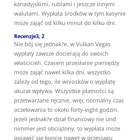
kanadyjskimi, rublami i jeszcze innymi
walutami. Wypłata środków w tym kasynie
może zająć od kilku minut do kilku dni.
Recenzje3, 2
Nie bój się jednak?e, w Vulkan Vegas
wypłaty zawsze docierają do swoich
właścicieli. Czasem przesłanie pieniędzy
może zająć nawet kilka dni, wszystko
zależy od tego, ile wniosków o wypłatę
akurat wpływa. Wszystkie płatności są
przetwarzane ręcznie, więc normalny czas
oczekiwania to około forty-eight godzin.
Jeżeli jednak?e dział finansowy nie und
nimmer jest obciążony, to wypłata może
pojawić się koncie nawet w przeciągu