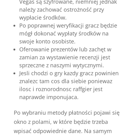
Vegas są szyfrowane, niemniej jednak
należy zachować ostrożność przy
wypłacie środków.
Po poprawnej weryfikacji gracz będzie
mógł dokonać wypłaty środków na
swoje konto osobiste.
Oferowanie prezentów lub zachęt w
zamian za wystawienie recenzji jest
sprzeczne z naszymi wytycznymi.
Jesli chodzi o gry kazdy gracz powinien
znalezc tam cos dla siebie poniewaz
ilosc i roznorodnosc raffgier jest
naprawde imponujaca.
Po wybraniu metody płatności pojawi się
okno z polami, w które będzie trzeba
wpisać odpowiednie dane. Na samym