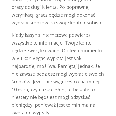
pracy obsługi klienta. Po poprawnej
weryfikacji gracz będzie mógł dokonać
wypłaty środków na swoje konto osobiste.
Kiedy kasyno internetowe potwierdzi
wszystkie te informacje, Twoje konto
będzie zweryfikowane. Od tego momentu
w Vulkan Vegas wypłata jest yak
najbardziej możliwa. Pamiętaj jednak, że
nie zawsze będziesz mógł wypłacić swoich
środków. Jeżeli nie wygrałeś co najmniej
10 euro, czyli około 35 zł, to be able to
niestety nie będziesz mógł odzyskać
pieniędzy, ponieważ jest to minimalna
kwota do wypłaty.