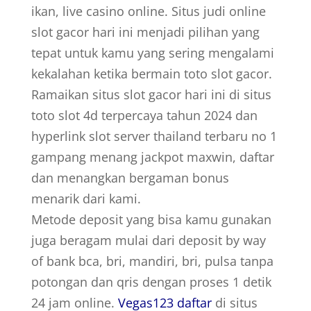
ikan, live casino online. Situs judi online
slot gacor hari ini menjadi pilihan yang
tepat untuk kamu yang sering mengalami
kekalahan ketika bermain toto slot gacor.
Ramaikan situs slot gacor hari ini di situs
toto slot 4d terpercaya tahun 2024 dan
hyperlink slot server thailand terbaru no 1
gampang menang jackpot maxwin, daftar
dan menangkan bergaman bonus
menarik dari kami.
Metode deposit yang bisa kamu gunakan
juga beragam mulai dari deposit by way
of bank bca, bri, mandiri, bri, pulsa tanpa
potongan dan qris dengan proses 1 detik
24 jam online.
Vegas123 daftar
di situs