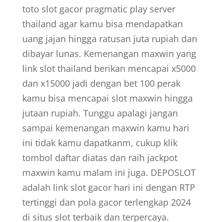
toto slot gacor pragmatic play server
thailand agar kamu bisa mendapatkan
uang jajan hingga ratusan juta rupiah dan
dibayar lunas. Kemenangan maxwin yang
link slot thailand berikan mencapai x5000
dan x15000 jadi dengan bet 100 perak
kamu bisa mencapai slot maxwin hingga
jutaan rupiah. Tunggu apalagi jangan
sampai kemenangan maxwin kamu hari
ini tidak kamu dapatkanm, cukup klik
tombol daftar diatas dan raih jackpot
maxwin kamu malam ini juga. DEPOSLOT
adalah link slot gacor hari ini dengan RTP
tertinggi dan pola gacor terlengkap 2024
di situs slot terbaik dan terpercaya.