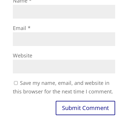
Name
*
Email
*
Website
Save my name, email, and website in
this browser for the next time I comment.