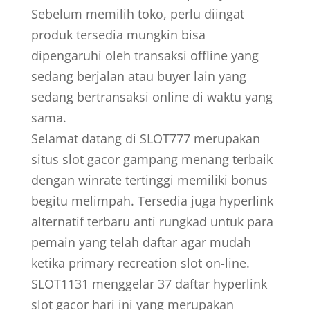
Sebelum memilih toko, perlu diingat
produk tersedia mungkin bisa
dipengaruhi oleh transaksi offline yang
sedang berjalan atau buyer lain yang
sedang bertransaksi online di waktu yang
sama.
Selamat datang di SLOT777 merupakan
situs slot gacor gampang menang terbaik
dengan winrate tertinggi memiliki bonus
begitu melimpah. Tersedia juga hyperlink
alternatif terbaru anti rungkad untuk para
pemain yang telah daftar agar mudah
ketika primary recreation slot on-line.
SLOT1131 menggelar 37 daftar hyperlink
slot gacor hari ini yang merupakan