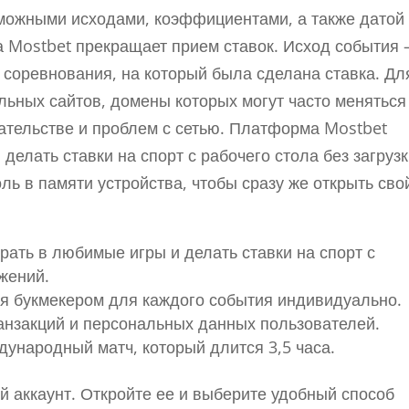
зможными исходами, коэффициентами, а также датой
 Mostbet прекращает прием ставок. Исход события
и соревнования, на который была сделана ставка. Дл
льных сайтов, домены которых могут часто меняться
дательстве и проблем с сетью. Платформа Mostbet
делать ставки на спорт с рабочего стола без загруз
ль в памяти устройства, чтобы сразу же открыть сво
ать в любимые игры и делать ставки на спорт с
ожений.
я букмекером для каждого события индивидуально.
ранзакций и персональных данных пользователей.
ународный матч, который длится 3,5 часа.
ой аккаунт. Откройте ее и выберите удобный способ