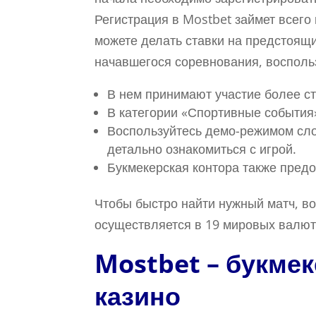
Регистрация в Mostbet займет всего
можете делать ставки на предстоящи
начавшегося соревнования, воспольз
В нем принимают участие более ст
В категории «Спортивные события
Воспользуйтесь демо-режимом слот
детально ознакомиться с игрой.
Букмекерская контора также предо
Чтобы быстро найти нужный матч, во
осуществляется в 19 мировых валют
Mostbet – букмек
казино