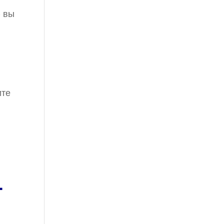
» вы
ите
-