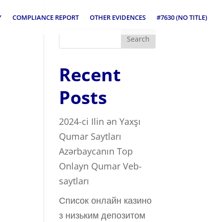
Y
COMPLIANCE REPORT
OTHER EVIDENCES
#7630 (NO TITLE)
Search
Recent
Posts
2024-ci Ilin ən Yaxşı
Qumar Saytları ️
Azərbaycanın Top
Onlayn Qumar Veb-
saytları
Список онлайн казино
з низьким депозитом