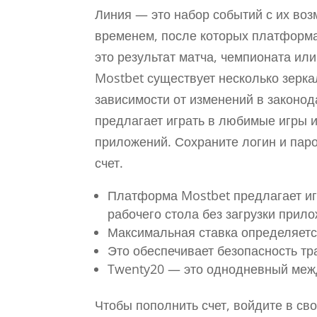
Линия — это набор событий с их во
временем, после которых платформа
это результат матча, чемпионата ил
Mostbet существует несколько зерка
зависимости от изменений в законо
предлагает играть в любимые игры и 
приложений. Сохраните логин и паро
счет.
Платформа Mostbet предлагает игр
рабочего стола без загрузки прил
Максимальная ставка определяетс
Это обеспечивает безопасность т
Twenty20 — это однодневный межд
Чтобы пополнить счет, войдите в св