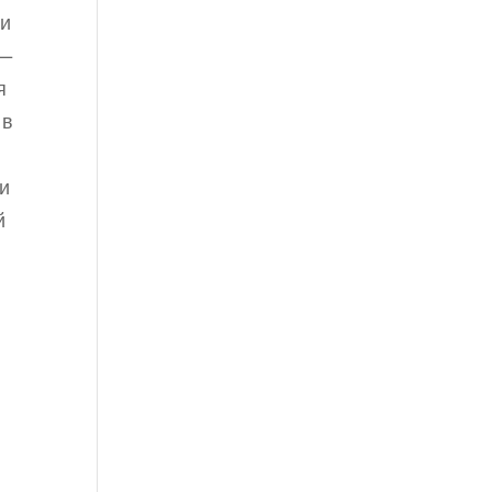
 и
 —
я
 в
ки
й