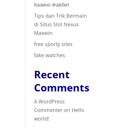
Казино Фавбет
Tips dan Trik Bermain
di Situs Slot Nexus
Maxwin
free sporty sites
fake watches
Recent
Comments
A WordPress
Commenter
on
Hello
world!