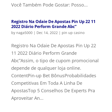
Você Também Pode Gostar: Posso...
Registro Na Odaie De Apostas Pin Up 22 11
2022 Diário Perform Grande Abc”
by
naga5000
|
Dec 14, 2022
|
pin up casino
Registro Na Odaie De Apostas Pin Up 22
11 2022 Diário Perform Grande
Abc”Assim, o tipo de cupom promocional
depende de qualquer loja online.
ContentPin-up Bet BônusProbabilidades
Competitivas Em Toda A Linha De
ApostasTop 5 Conselhos De Experts Pra
Aproveitar An...