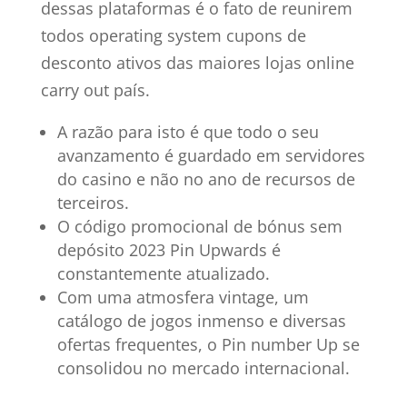
dessas plataformas é o fato de reunirem
todos operating system cupons de
desconto ativos das maiores lojas online
carry out país.
A razão para isto é que todo o seu
avanzamento é guardado em servidores
do casino e não no ano de recursos de
terceiros.
O código promocional de bónus sem
depósito 2023 Pin Upwards é
constantemente atualizado.
Com uma atmosfera vintage, um
catálogo de jogos inmenso e diversas
ofertas frequentes, o Pin number Up se
consolidou no mercado internacional.