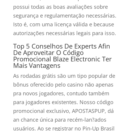
possui todas as boas avaliações sobre
segurança e regulamentação necessárias.
Isto é, com uma licença válida e because
autorizações necessárias legais para isso.
Top 5 Conselhos De Experts Afin
De Aproveitar O Código
Promocional Blaze Electronic Ter
Mais Vantagens
As rodadas grátis são um tipo popular de
bônus oferecido pelo сasino não apenas
pra novos jogadores, contudo também
para jogadores existentes. Nosso código
promocional exclusivo, APOSTASPUP, dá
an chance única para recém-lan?ados
usuários. Ao se registrar no Pin-Up Brasil