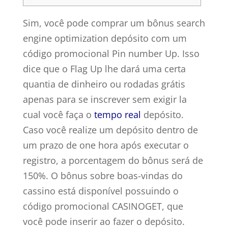
Sim, você pode comprar um bônus search
engine optimization depósito com um
código promocional Pin number Up. Isso
dice que o Flag Up lhe dará uma certa
quantia de dinheiro ou rodadas grátis
apenas para se inscrever sem exigir la
cual você faça o
tempo real
depósito.
Caso você realize um depósito dentro de
um prazo de one hora após executar o
registro, a porcentagem do bônus será de
150%. O bônus sobre boas-vindas do
cassino está disponível possuindo o
código promocional CASINOGET, que
você pode inserir ao fazer o depósito.