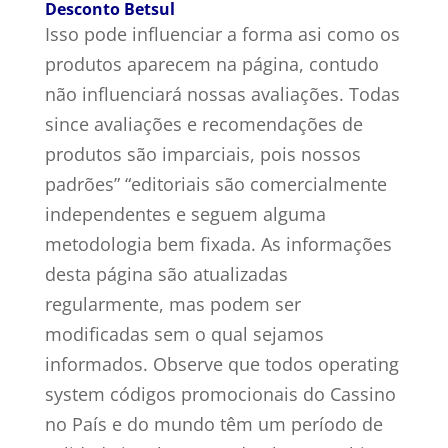
Desconto Betsul
Isso pode influenciar a forma asi como os
produtos aparecem na página, contudo
não influenciará nossas avaliações. Todas
since avaliações e recomendações de
produtos são imparciais, pois nossos
padrões” “editoriais são comercialmente
independentes e seguem alguma
metodologia bem fixada. As informações
desta página são atualizadas
regularmente, mas podem ser
modificadas sem o qual sejamos
informados. Observe que todos operating
system códigos promocionais do Cassino
no País e do mundo têm um período de