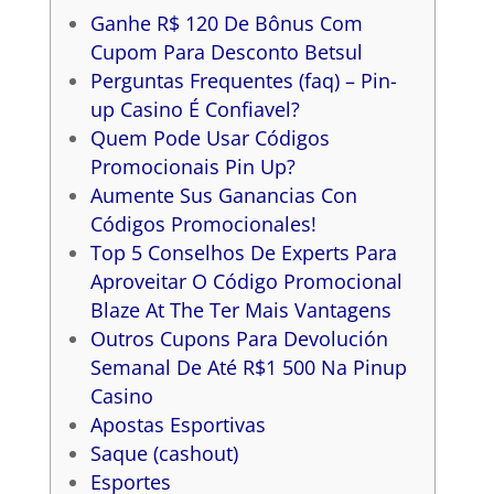
Ganhe R$ 120 De Bônus Com
Cupom Para Desconto Betsul
Perguntas Frequentes (faq) – Pin-
up Casino É Confiavel?
Quem Pode Usar Códigos
Promocionais Pin Up?
Aumente Sus Ganancias Con
Códigos Promocionales!
Top 5 Conselhos De Experts Para
Aproveitar O Código Promocional
Blaze At The Ter Mais Vantagens
Outros Cupons Para Devolución
Semanal De Até R$1 500 Na Pinup
Casino
Apostas Esportivas
Saque (cashout)
Esportes