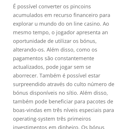
É possível converter os pincoins
acumulados em recurso financeiro para
explorar u mundo do on line casino. Ao
mesmo tempo, o jogador apresenta an
oportunidade de utilizar os bónus,
alterando-os. Além disso, como os
pagamentos são constantemente
actualizados, pode jogar sem se
aborrecer. Também é possível estar
surpreendido através do culto número de
bónus disponíveis no sítio. Além disso,
também pode beneficiar para pacotes de
boas-vindas em três níveis especiais para
operating-system três primeiros
investimentos em dinheiro. Os bónus