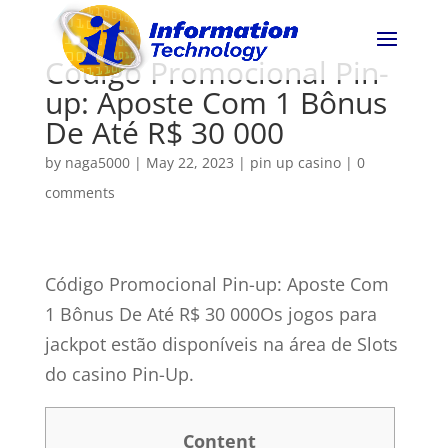
Código Promocional Pin-
up: Aposte Com 1 Bônus
De Até R$ 30 000
by
naga5000
|
May 22, 2023
|
pin up casino
|
0
comments
Código Promocional Pin-up: Aposte Com
1 Bônus De Até R$ 30 000
Os jogos para
jackpot estão disponíveis na área de Slots
do casino Pin-Up.
Content