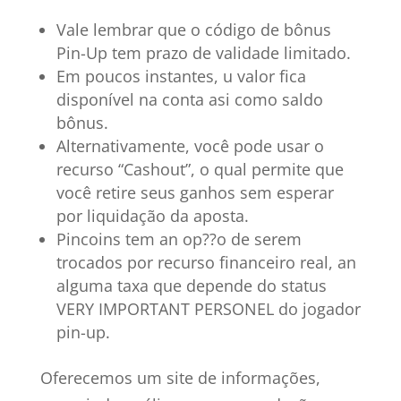
Vale lembrar que o código de bônus
Pin-Up tem prazo de validade limitado.
Em poucos instantes, u valor fica
disponível na conta asi como saldo
bônus.
Alternativamente, você pode usar o
recurso “Cashout”, o qual permite que
você retire seus ganhos sem esperar
por liquidação da aposta.
Pincoins tem an op??o de serem
trocados por recurso financeiro real, an
alguma taxa que depende do status
VERY IMPORTANT PERSONEL do jogador
pin-up.
Oferecemos um site de informações,