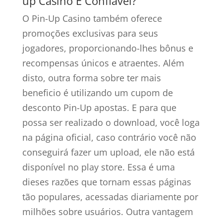
up Casino É Confiavel?
O Pin-Up Casino também oferece
promoções exclusivas para seus
jogadores, proporcionando-lhes bônus e
recompensas únicos e atraentes. Além
disto, outra forma sobre ter mais
beneficio é utilizando um cupom de
desconto Pin-Up apostas. E para que
possa ser realizado o download, você loga
na página oficial, caso contrário você não
conseguirá fazer um upload, ele não está
disponível no play store. Essa é uma
dieses razões que tornam essas páginas
tão populares, acessadas diariamente por
milhões sobre usuários. Outra vantagem