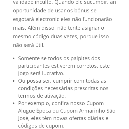
validade inculto. Quando ele sucumbir, an
oportunidade de usar os bônus se
esgotará electronic eles não funcionarão
mais. Além disso, não tente asignar o
mesmo código duas vezes, porque isso
não será útil.
Somente se todos os palpites dos
participantes estiverem corretos, este
jogo será lucrativo.
Ou possa ser, cumprir com todas as
condições necessárias prescritas nos
termos de ativação.
Por exemplo, confira nosso Cupom
Alugue Época ou Cupom Armarinho São
José, eles têm novas ofertas diárias e
códigos de cupom.