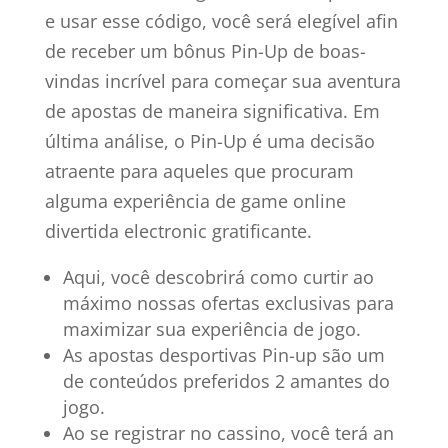
e usar esse código, você será elegível afin
de receber um bônus Pin-Up de boas-
vindas incrível para começar sua aventura
de apostas de maneira significativa. Em
última análise, o Pin-Up é uma decisão
atraente para aqueles que procuram
alguma experiência de game online
divertida electronic gratificante.
Aqui, você descobrirá como curtir ao
máximo nossas ofertas exclusivas para
maximizar sua experiência de jogo.
As apostas desportivas Pin-up são um
de conteúdos preferidos 2 amantes do
jogo.
Ao se registrar no cassino, você terá an